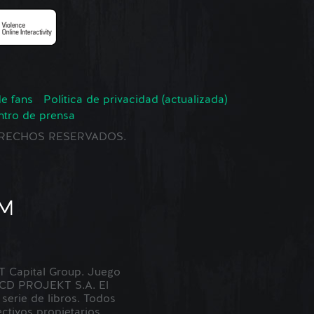
de fans
Política de privacidad (actualizada)
ntro de prensa
 DERECHOS RESERVADOS.
Capital Group. Juego
 CD PROJEKT S.A. El
erie de libros. Todos
tivos propietarios.