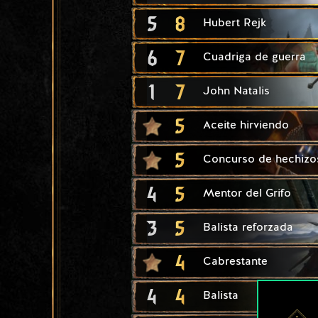
5
8
Hubert Rejk
6
7
Cuadriga de guerra
1
7
John Natalis
5
Aceite hirviendo
5
Concurso de hechizo
4
5
Mentor del Grifo
3
5
Balista reforzada
4
Cabrestante
4
4
Balista