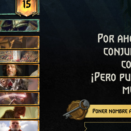
15
Por ah
conju
c
¡Pero pu
m
Poner nombre a