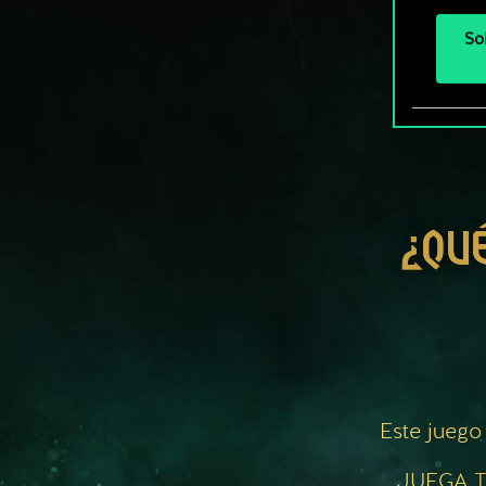
So
¿QU
Este juego
JUEGA T