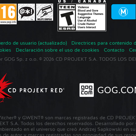
erdo de usuario (actualizado)
Directrices para contenido 
okies
Declaración sobre el uso de cookies
Contacto
Ce
 por GOG Sp. z o.o. © 2026 CD PROJEKT S.A. TODOS LOS
tcher® y GWENT® son marcas registradas de CD PROJEKT 
 S.A. Todos los derechos reservados. Desarrollado por
ientado en el universo que creó Andrzej Sapkowski en su s
 de autor y marcas registradas son propiedad de sus respec