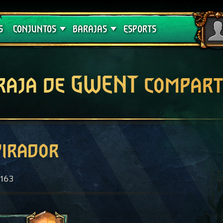
Crimson Curse
Guías de barajas
S
CONJUNTOS
BARAJAS
ESPORTS
raja de GWENT compart
pirador
163