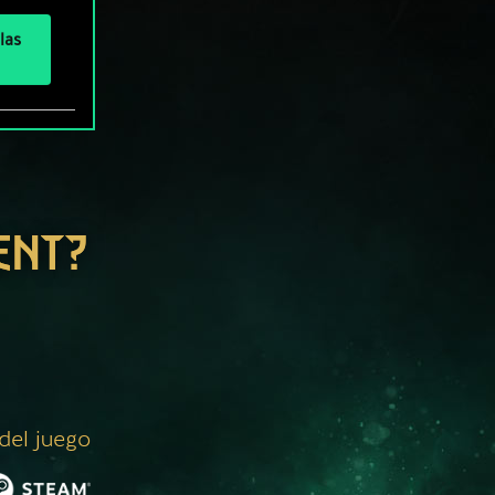
las
ENT?
 del juego