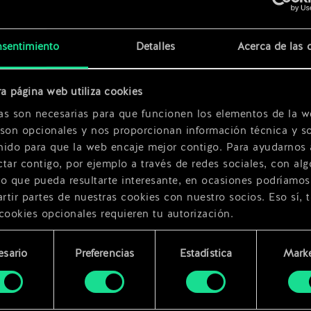
x
2
sentimiento
Detalles
Acerca de las 
d
x
2
a página web utiliza cookies
as son necesarias para que funcionen los elementos de la w
 son opcionales y nos proporcionan información técnica y so
nido para que la web encaje mejor contigo. Para ayudarnos 
tar contigo, por ejemplo a través de redes sociales, con alg
ro que pueda resultarte interesante, en ocasiones podríamos
tir partes de nuestras cookies con nuestro socios. Eso sí, 
cookies opcionales requieren tu autorización.
rarás todos los detalles sobre nuestro uso de las cookies y
esario
Preferencias
Estadística
Marke
 modificar tus preferencias al respecto en el menú «Ajustes
miento
bajo.