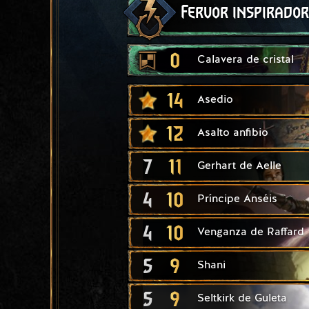
Fervor inspirador
0
Calavera de cristal
14
Asedio
12
Asalto anfibio
7
11
Gerhart de Aelle
4
10
Príncipe Anséis
4
10
Venganza de Raffard
5
9
Shani
5
9
Seltkirk de Guleta