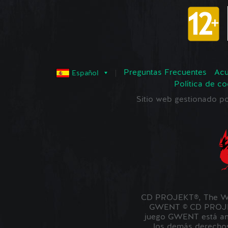
Preguntas Frecuentes
Acu
Español
Política de co
Sitio web gestionado
CD PROJEKT®, The Wi
GWENT © CD PROJEKT
juego GWENT está amb
los demás derechos