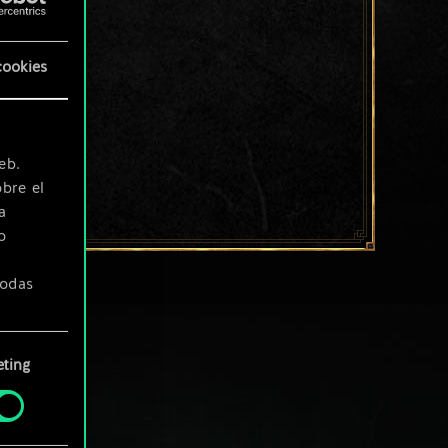
cookies
eb.
bre el
a
o
todas
ting
» de