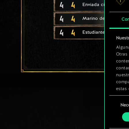
4
4
Enviada cintriana
4
4
Marino de Kerack
Con
4
4
Estudiante de Ban Ar
Nuestr
Algun
Otras
conte
contac
nuest
compar
estas 
Selección
Encont
Nec
de
podrás
consenti
más a