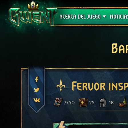
Soporte técnico
ACERCA DEL JUEGO
NOTICIA
Ba
Fervor ins
7750
25
18