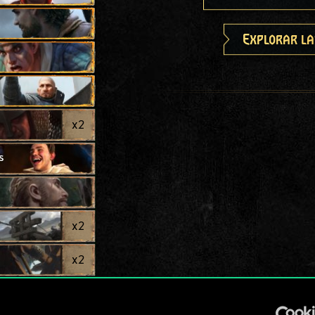
Explorar la
x
2
s
x
2
x
2
x
2