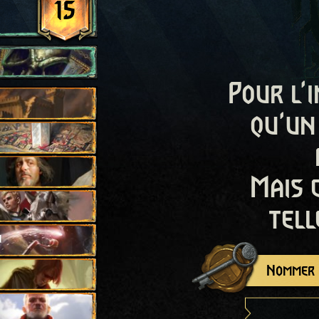
15
Pour l'i
qu'un
Mais 
tell
d
Nommer c