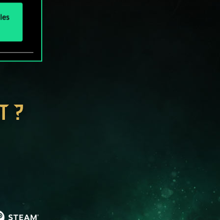
les
T ?