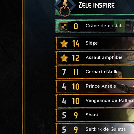
Zèle inspiré
0
Crâne de cristal
14
Siège
12
Assaut amphibie
7
11
Gerhart d'Aelle
4
10
Prince Anséis
4
10
Vengeance de Raffar
5
9
Shani
5
9
Seltkirk de Guletta