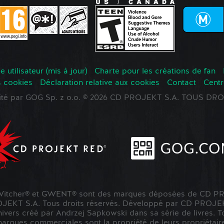
 utilisateur (mis à jour)
Charte pour les créations de fan
s cookies
Déclaration relative aux cookies
Contact
Centr
oité par GOG Sp. z o.o. © 2026 CD PROJEKT S.A. TOUS D
tcher® et GWENT® sont des marques déposées de CD PR
KT S.A. Tous droits réservés. Développé par CD PROJE
nivers créé par Andrzej Sapkowski dans sa série de livres. To
marques commerciales sont la propriété de leurs propriétaire