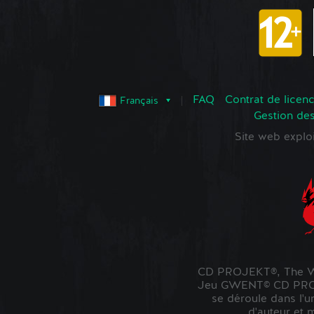
FAQ
Contrat de licence
Français
Gestion de
Site web expl
CD PROJEKT®, The Wi
Jeu GWENT© CD PROJE
se déroule dans l'u
d'auteur et 