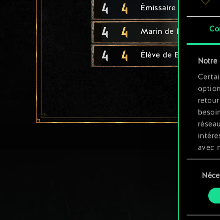
4
4
Émissaire de Cintra
4
4
Co
Marin de Kerack
4
4
Élève de Ban Ard
Notre 
Certai
option
retour
besoin
résea
intére
avec 
appli
Sélection
Néce
du
Vous p
consente
et mo