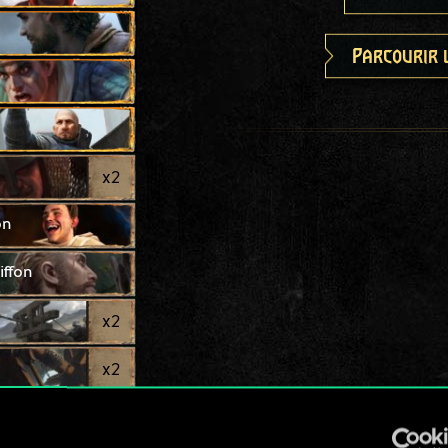
Parcourir 
x
2
on
iffon
x
2
x
2
x
2