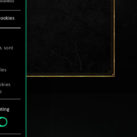
cookies
s sont
s
les
okies
t
ting
okies
.