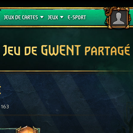
Crimson Curse
Guides de jeux
JEUX DE CARTES
JEUX
E-SPORT
Jeu de GWENT partagé
é
163