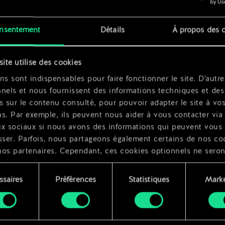
nsentement
Détails
À propos des 
x
2
x
2
site utilise des cookies
ns sont indispensables pour faire fonctionner le site. D'autre
nels et nous fournissent des informations techniques et des
s sur le contenu consulté, pour pouvoir adapter le site à vo
s. Par exemple, ils peuvent nous aider à vous contacter via 
ux sociaux si nous avons des informations qui peuvent vous
sser. Parfois, nous partageons également certains de nos co
nos partenaires. Cependant, ces cookies optionnels ne seron
qués qu'avec votre permission.
ssaires
Préférences
Statistiques
Marke
ouvez consulter tous les détails sur notre utilisation des co
ment
difier vos préférences dans le menu "Paramètres" ci-dessous