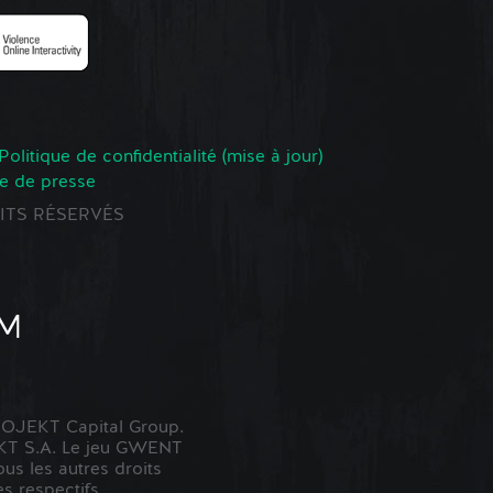
Politique de confidentialité (mise à jour)
e de presse
ROITS RÉSERVÉS
OJEKT Capital Group.
KT S.A. Le jeu GWENT
us les autres droits
s respectifs.