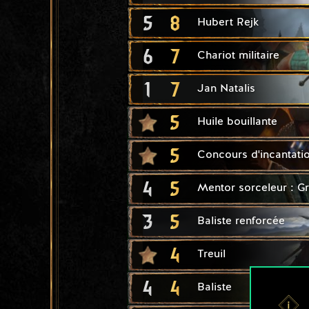
5
8
Hubert Rejk
6
7
Chariot militaire
1
7
Jan Natalis
5
Huile bouillante
5
Concours d'incantati
4
5
Mentor sorceleur : Gr
3
5
Baliste renforcée
4
Treuil
4
4
Baliste