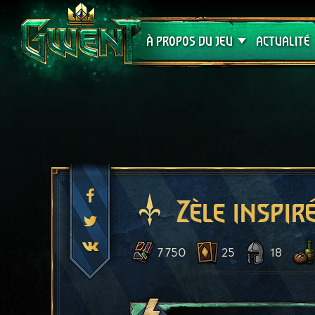
Assistance
À PROPOS DU JEU
ACTUALITÉ
Zèle inspir
7 750
25
18