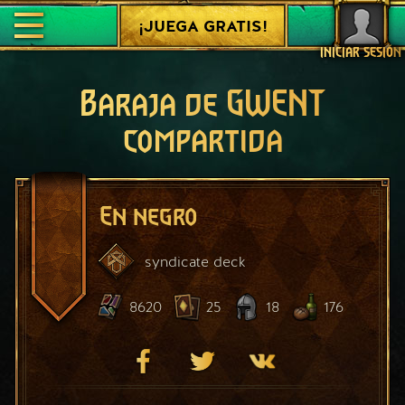
¡JUEGA GRATIS!
INICIAR SESIÓN
Baraja de GWENT
compartida
En negro
syndicate
deck
8620
25
18
176