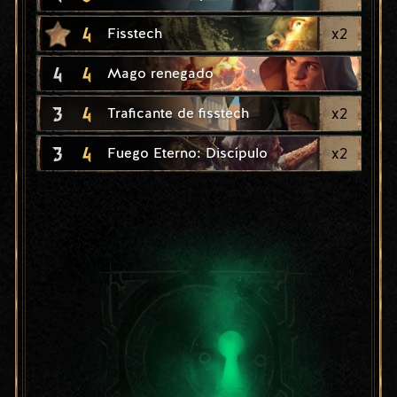
4
x
2
Fisstech
4
4
Mago renegado
3
4
x
2
Traficante de fisstech
3
4
x
2
Fuego Eterno: Discípulo