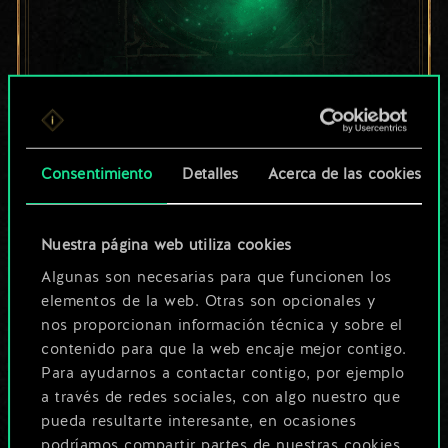
Por ahora, solo es
un conjunto de
Consentimiento
Detalles
Acerca de las cookies
cartas compartido.
¡Pero puede llegar a
Nuestra página web utiliza cookies
Algunas son necesarias para que funcionen los
ser mucho más!
elementos de la web. Otras son opcionales y
nos proporcionan información técnica y sobre el
contenido para que la web encaje mejor contigo.
Poner nombre a esta baraja y crear
Para ayudarnos a contactar contigo, por ejemplo
una guía
a través de redes sociales, con algo nuestro que
pueda resultarte interesante, en ocasiones
podríamos compartir partes de nuestras cookies