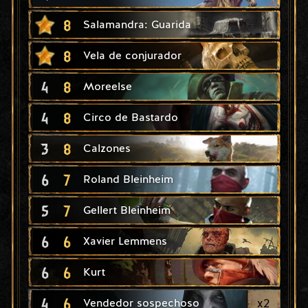
8
Salamandra: Guarida
8
Vela de conjurador
4
8
Moreelse
4
8
Circo de Bastardo
3
8
Calzones
6
7
Roland Bleinheim
5
7
Gellert Bleinheim
6
6
Xavier Lemmens
6
6
Kurt
4
6
x
2
Vendedor sospechoso