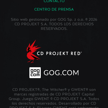
CONTACTO
CENTRO DE PRENSA
Sitio web gestionado por GOG Sp. z o.o. © 2026
CD PROJEKT S.A. TODOS LOS DERECHOS
RESERVADOS.
CD PROJEKT®, The Witcher® y GWENT® son
marcas registradas de CD PROJEKT Capital
Group. Juego GWENT © CD PROJEKT S.A. Todos
los derechos reservados. Desarrollado por CD