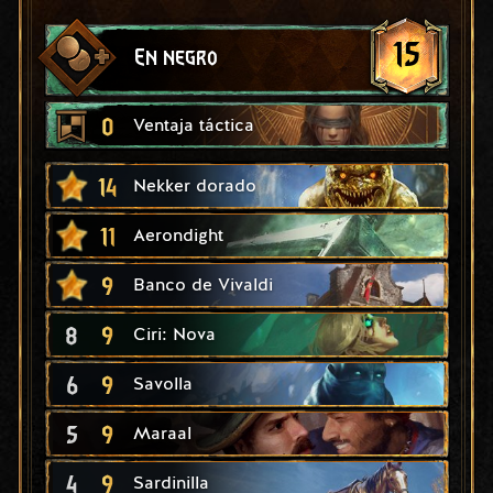
15
En negro
0
Ventaja táctica
14
Nekker dorado
11
Aerondight
9
Banco de Vivaldi
8
9
Ciri: Nova
6
9
Savolla
5
9
Maraal
4
9
Sardinilla