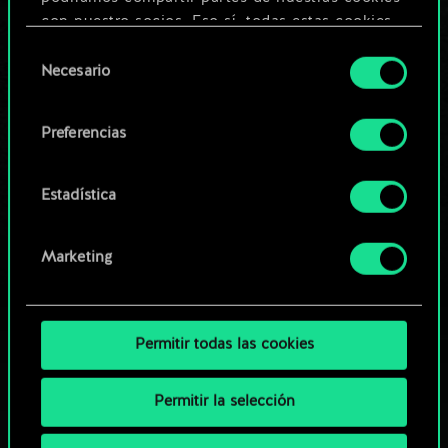
Editar baraja
con nuestro socios. Eso sí, todas estas cookies
opcionales requieren tu autorización.
Selección
O
Necesario
de
Encontrarás todos los detalles sobre nuestro uso
consentimiento
de las cookies y podrás modificar tus
Explorar las barajas de la
Preferencias
preferencias al respecto en el menú «Ajustes» de
comunidad
más abajo.
Estadística
Marketing
Permitir todas las cookies
Permitir la selección