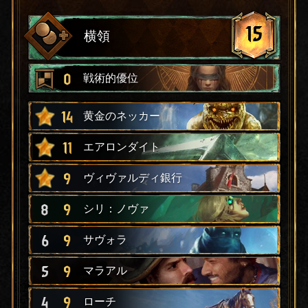
15
横領
0
戦術的優位
14
黄金のネッカー
11
エアロンダイト
9
ヴィヴァルディ銀行
8
9
シリ：ノヴァ
6
9
サヴォラ
5
9
マラアル
4
9
ローチ