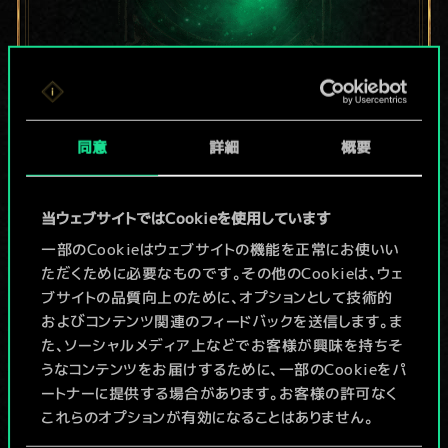
現在はまだこれし
同意
詳細
概要
か共有デッキがあ
りませんが、
当ウェブサイトではCookieを使用しています
続々追加中！
一部のCookieはウェブサイトの機能を正常にお使いい
ただくために必要なものです。その他のCookieは、ウェ
ブサイトの品質向上のために、オプションとして技術的
およびコンテンツ関連のフィードバックを送信します。ま
デッキ名入力＆ガイドを作成
た、ソーシャルメディア上などでお客様が興味を持ちそ
うなコンテンツをお届けするために、一部のCookieをパ
デッキを編集
ートナーに提供する場合があります。お客様の許可なく
これらのオプションが有効になることはありません。
/