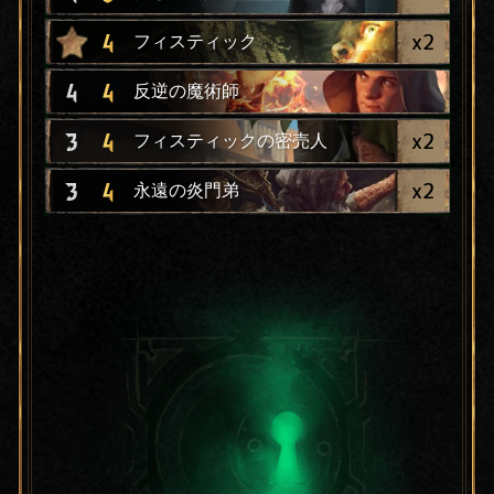
x
2
4
フィスティック
4
4
反逆の魔術師
x
2
3
4
フィスティックの密売人
x
2
3
4
永遠の炎門弟