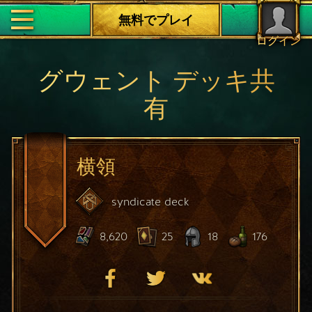
無料でプレイ
ログイン
グウェント デッキ共
有
横領
syndicate
deck
8,620
25
18
176