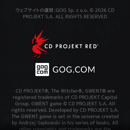
ウェブサイトの運営：GOG Sp. z o.o. © 2026 CD
PROJEKT S.A. ALL RIGHTS RESERVED
CD PROJEKT®, The Witcher®, GWENT® are
registered trademarks of CD PROJEKT Capital
Group. GWENT game © CD PROJEKT S.A. All
rights reserved. Developed by CD PROJEKT S.A.
The GWENT game is set in the universe created
by Andrzej Sapkowski in his series of books. All
other copyrights and trademarks are the