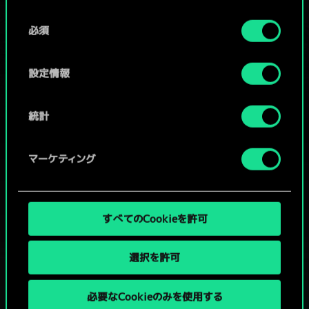
Cookieの使用およびパフォーマンスの変更点に関する
同
詳細は、下記の「設定」メニューでご確認ください。
必須
意
コミュニティデッキを閲覧
の
選
設定情報
択
統計
マーケティング
すべてのCookieを許可
選択を許可
必要なCookieのみを使用する