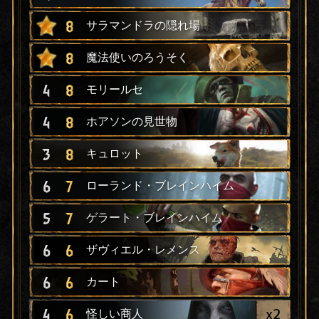
8
サラマンドラの隠れ場
8
魔法使いのろうそく
4
8
モリールセ
4
8
ホアソンの見世物
3
8
キュロット
6
7
ローランド・ブレインハイム
5
7
ゲラート・ブレインハイム
6
6
ザヴィエル・レメンス
6
6
カート
x
2
4
6
怪しい商人