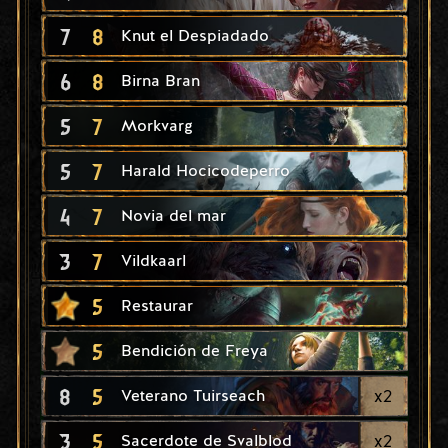
7
8
Knut el Despiadado
6
8
Birna Bran
5
7
Morkvarg
5
7
Harald Hocicodeperro
4
7
Novia del mar
3
7
Vildkaarl
5
Restaurar
5
Bendición de Freya
8
5
x
2
Veterano Tuirseach
3
5
x
2
Sacerdote de Svalblod