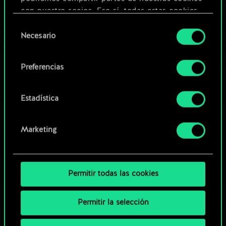
Editar baraja
con nuestro socios. Eso sí, todas estas cookies
opcionales requieren tu autorización.
Selección
O
Necesario
de
Encontrarás todos los detalles sobre nuestro uso
consentimiento
de las cookies y podrás modificar tus
Explorar las barajas de la
Preferencias
preferencias al respecto en el menú «Ajustes» de
comunidad
más abajo.
Estadística
Marketing
Permitir todas las cookies
Permitir la selección