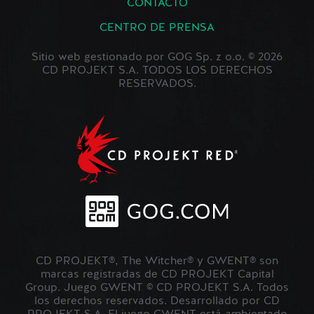
CONTACTO
CENTRO DE PRENSA
Sitio web gestionado por GOG Sp. z o.o. © 2026
CD PROJEKT S.A. TODOS LOS DERECHOS
RESERVADOS.
CD PROJEKT®, The Witcher® y GWENT® son
marcas registradas de CD PROJEKT Capital
Group. Juego GWENT © CD PROJEKT S.A. Todos
los derechos reservados. Desarrollado por CD