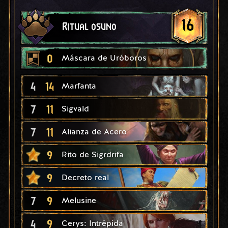
16
Ritual osuno
0
Máscara de Uróboros
4
14
Marfanta
7
11
Sigvald
7
11
Alianza de Acero
9
Rito de Sigrdrifa
9
Decreto real
7
9
Melusine
4
9
Cerys: Intrépida