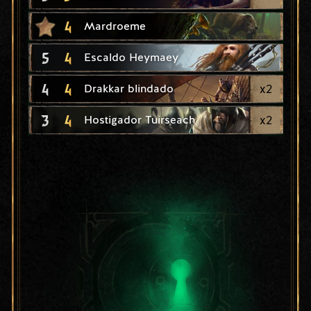
4
Mardroeme
5
4
Escaldo Heymaey
4
4
x
2
Drakkar blindado
3
4
x
2
Hostigador Tuirseach