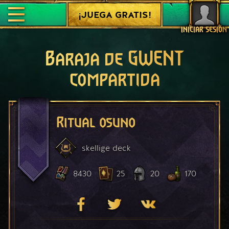
¡JUEGA GRATIS!
INICIAR SESIÓN
Baraja de GWENT
compartida
Ritual osuno
skellige
deck
8430
25
20
170