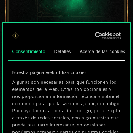
Por ahora, solo es
un conjunto de
Consentimiento
Detalles
Acerca de las cookies
cartas compartido.
¡Pero puede llegar a
Nuestra página web utiliza cookies
Algunas son necesarias para que funcionen los
ser mucho más!
elementos de la web. Otras son opcionales y
nos proporcionan información técnica y sobre el
contenido para que la web encaje mejor contigo.
Poner nombre a esta baraja y crear
Para ayudarnos a contactar contigo, por ejemplo
una guía
a través de redes sociales, con algo nuestro que
pueda resultarte interesante, en ocasiones
podríamos compartir partes de nuestras cookies