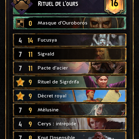
16
Rituel de l'ours
0
Masque d'Ouroboros
4
14
Fucusya
7
11
Sigvald
7
11
Pacte d'acier
9
Rituel de Sigrdrifa
9
Décret royal
7
9
Mélusine
4
9
Cerys : intrépide
7
8
Knut l'Insensible