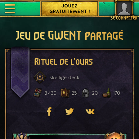
JOUEZ
GRATUITEMENT !
SE CONNECTER
Jeu de GWENT partagé
Rituel de l'ours
skellige
deck
8 430
25
20
170