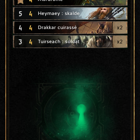
5
4
Heymaey : skalde
4
4
x
2
Drakkar cuirassé
3
4
x
2
Tuirseach : soldat