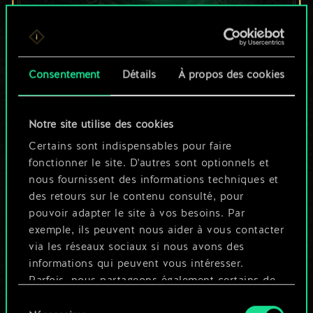
Pour l'instant, ce
Consentement
Détails
À propos des cookies
n'est qu'un jeu de
cartes partagé.
Notre site utilise des cookies
Mais cela peut être
Certains sont indispensables pour faire
fonctionner le site. D'autres sont optionnels et
tellement plus !
nous fournissent des informations techniques et
des retours sur le contenu consulté, pour
pouvoir adapter le site à vos besoins. Par
Nommer ce jeu et créer un guide
exemple, ils peuvent nous aider à vous contacter
via les réseaux sociaux si nous avons des
informations qui peuvent vous intéresser.
Modifier le jeu
Parfois, nous partageons également certains de
nos cookies avec nos partenaires. Cependant,
Sélection