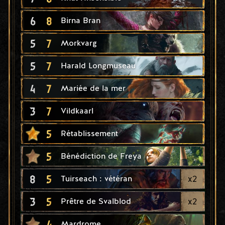
6
8
Birna Bran
5
7
Morkvarg
5
7
Harald Longmuseau
4
7
Mariée de la mer
3
7
Vildkaarl
5
Rétablissement
5
Bénédiction de Freya
8
5
x
2
Tuirseach : vétéran
3
5
x
2
Prêtre de Svalblod
4
Mardrome