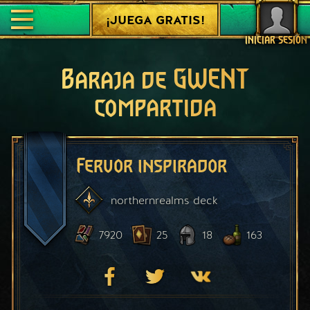
¡JUEGA GRATIS!
INICIAR SESIÓN
Baraja de GWENT
compartida
Fervor inspirador
northernrealms
deck
7920
25
18
163