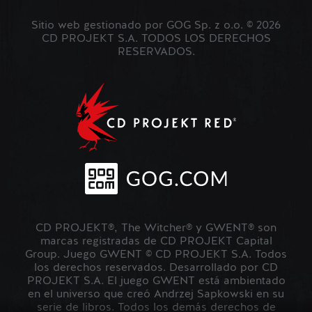
Sitio web gestionado por GOG Sp. z o.o. © 2026
CD PROJEKT S.A. TODOS LOS DERECHOS
RESERVADOS.
CD PROJEKT®, The Witcher® y GWENT® son
marcas registradas de CD PROJEKT Capital
Group. Juego GWENT © CD PROJEKT S.A. Todos
los derechos reservados. Desarrollado por CD
PROJEKT S.A. El juego GWENT está ambientado
en el universo que creó Andrzej Sapkowski en su
serie de libros. Todos los demás derechos de