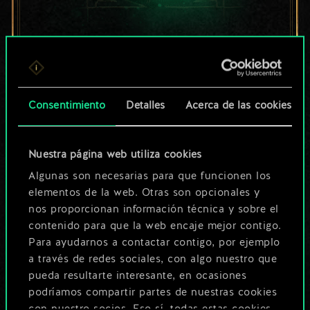
Por ahora, solo es
un conjunto de
cartas compartido.
Consentimiento
Detalles
Acerca de las cookies
¡Pero puede llegar a
Nuestra página web utiliza cookies
ser mucho más!
Algunas son necesarias para que funcionen los
elementos de la web. Otras son opcionales y
nos proporcionan información técnica y sobre el
Poner nombre a esta baraja y crear
contenido para que la web encaje mejor contigo.
una guía
Para ayudarnos a contactar contigo, por ejemplo
a través de redes sociales, con algo nuestro que
pueda resultarte interesante, en ocasiones
Editar baraja
podríamos compartir partes de nuestras cookies
con nuestro socios. Eso sí, todas estas cookies