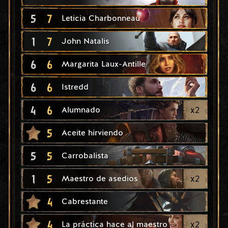
5
7
Leticia Charbonneau
1
7
John Natalis
6
6
Margarita Laux-Antille
6
6
Istredd
4
6
x
2
Alumnado
5
Aceite hirviendo
5
5
Carrobalista
1
5
x
2
Maestro de asedios
4
Cabrestante
4
x
2
La práctica hace al maestro