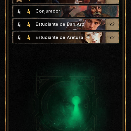
4
4
Conjurador
4
4
x
2
Estudiante de Ban Ard
4
4
x
2
Estudiante de Aretusa