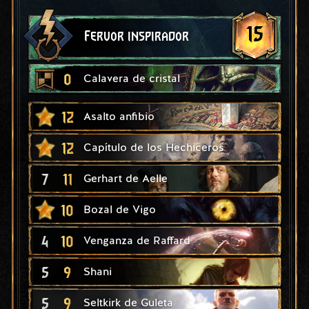
15
Fervor inspirador
0
Calavera de cristal
12
Asalto anfibio
12
Capítulo de los Hechiceros
7
11
Gerhart de Aelle
10
Bozal de Vigo
4
10
Venganza de Raffard
5
9
Shani
5
9
Seltkirk de Guleta