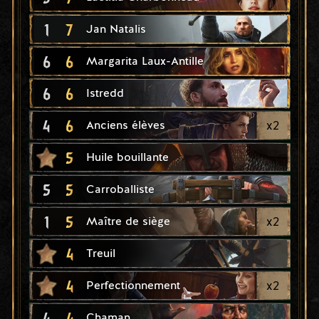
1
7
Jan Natalis
6
6
Margarita Laux-Antille
6
6
Istredd
4
6
x
2
Anciens élèves
5
Huile bouillante
5
5
Carroballiste
1
5
x
2
Maître de siège
4
Treuil
4
x
2
Perfectionnement
4
4
Chaman