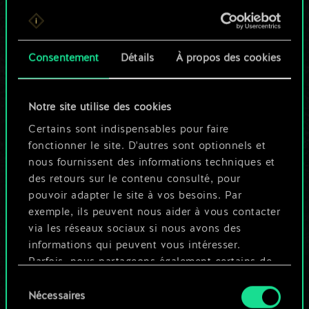
Pour l'instant, ce
n'est qu'un jeu de
Consentement
Détails
À propos des cookies
cartes partagé.
Notre site utilise des cookies
Mais cela peut être
Certains sont indispensables pour faire
tellement plus !
fonctionner le site. D'autres sont optionnels et
nous fournissent des informations techniques et
des retours sur le contenu consulté, pour
Nommer ce jeu et créer un guide
pouvoir adapter le site à vos besoins. Par
exemple, ils peuvent nous aider à vous contacter
via les réseaux sociaux si nous avons des
Modifier le jeu
informations qui peuvent vous intéresser.
Parfois, nous partageons également certains de
OU
nos cookies avec nos partenaires. Cependant,
Sélection
ces cookies optionnels ne seront appliqués
Nécessaires
du