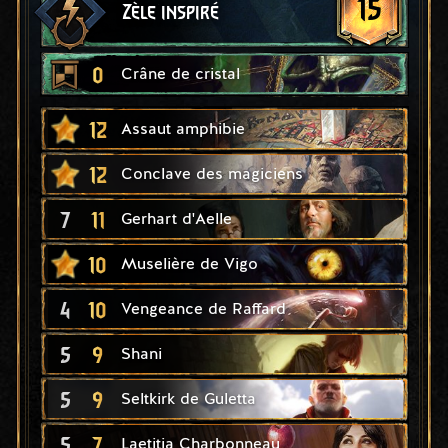
15
Zèle inspiré
0
Crâne de cristal
12
Assaut amphibie
12
Conclave des magiciens
7
11
Gerhart d'Aelle
10
Muselière de Vigo
4
10
Vengeance de Raffard
5
9
Shani
5
9
Seltkirk de Guletta
5
7
Laetitia Charbonneau