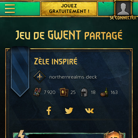
JOUEZ
GRATUITEMENT !
SE CONNECTER
Jeu de GWENT partagé
Zèle inspiré
northernrealms
deck
7 920
25
18
163