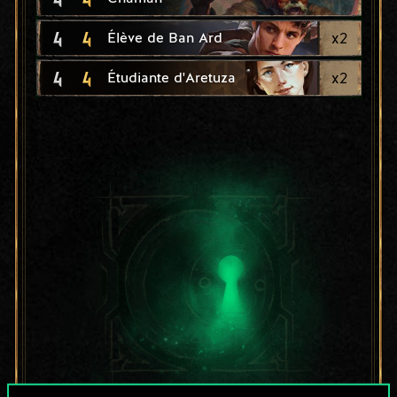
4
4
x
2
Élève de Ban Ard
4
4
x
2
Étudiante d'Aretuza