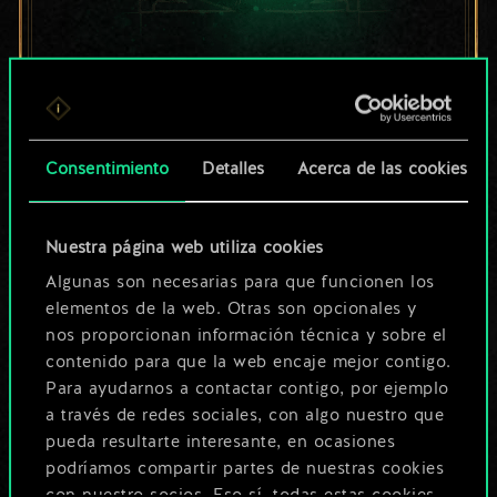
Por ahora, solo es
un conjunto de
cartas compartido.
Consentimiento
Detalles
Acerca de las cookies
¡Pero puede llegar a
Nuestra página web utiliza cookies
ser mucho más!
Algunas son necesarias para que funcionen los
elementos de la web. Otras son opcionales y
nos proporcionan información técnica y sobre el
Poner nombre a esta baraja y crear
contenido para que la web encaje mejor contigo.
una guía
Para ayudarnos a contactar contigo, por ejemplo
a través de redes sociales, con algo nuestro que
pueda resultarte interesante, en ocasiones
Editar baraja
podríamos compartir partes de nuestras cookies
con nuestro socios. Eso sí, todas estas cookies