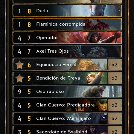
1
8
Dudu
1
8
Flamínica corrompida
4
7
Operador
4
7
Axel Tres Ojos
6
x
2
Equinoccio vernal
5
x
2
Bendición de Freya
9
5
Oso rabioso
4
5
x
2
Clan Cuervo: Predicadora
4
5
x
2
Clan Cuervo: Mensajero
3
5
x
2
Sacerdote de Svalblod