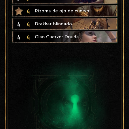
4
Rizoma de ojo de cuervo
4
4
Drakkar blindado
4
4
Clan Cuervo: Druida