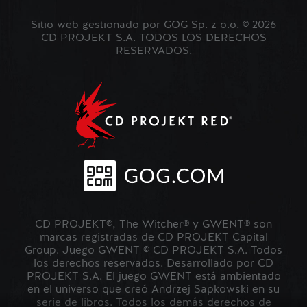
Sitio web gestionado por GOG Sp. z o.o. © 2026
CD PROJEKT S.A. TODOS LOS DERECHOS
RESERVADOS.
CD PROJEKT®, The Witcher® y GWENT® son
marcas registradas de CD PROJEKT Capital
Group. Juego GWENT © CD PROJEKT S.A. Todos
los derechos reservados. Desarrollado por CD
PROJEKT S.A. El juego GWENT está ambientado
en el universo que creó Andrzej Sapkowski en su
serie de libros. Todos los demás derechos de