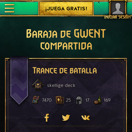
¡JUEGA GRATIS!
INICIAR SESIÓN
Baraja de GWENT
compartida
Trance de batalla
skellige
deck
7470
25
17
169