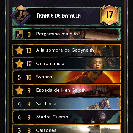
17
Trance de batalla
0
Pergamino maldito
13
A la sombra de Gedyneith
12
Oniromancia
5
10
Syanna
9
Espada de Hen Gaidth
4
9
Sardinilla
4
9
Madre Cuervo
3
8
Calzones