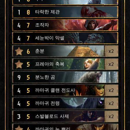
1
8
타락한 제관
4
7
조작자
4
7
세눈박이 악셀
6
x
2
춘분
5
x
2
프레야의 축복
9
5
분노한 곰
4
5
x
2
까마귀 클랜 전도사
4
5
x
2
까마귀 전령
3
5
x
2
스발블로드 사제
4
까마귀의 눈 뿌리