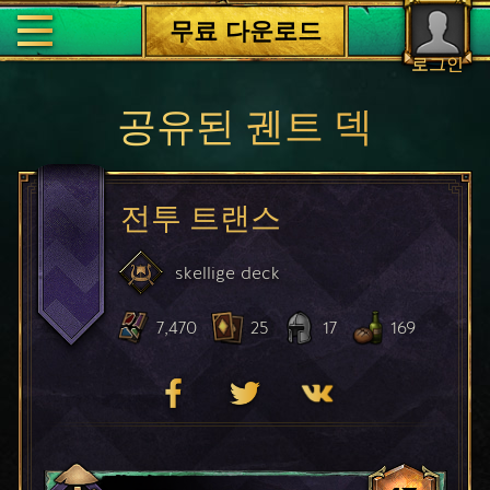
무료 다운로드
로그인
공유된 궨트 덱
전투 트랜스
skellige
deck
7,470
25
17
169