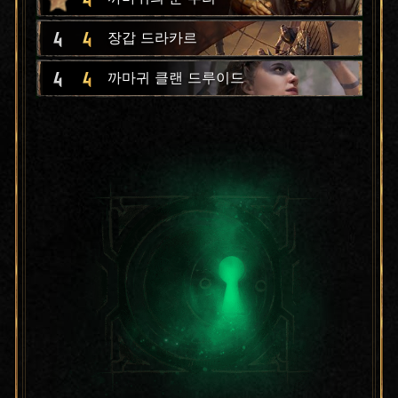
4
4
장갑 드라카르
4
4
까마귀 클랜 드루이드