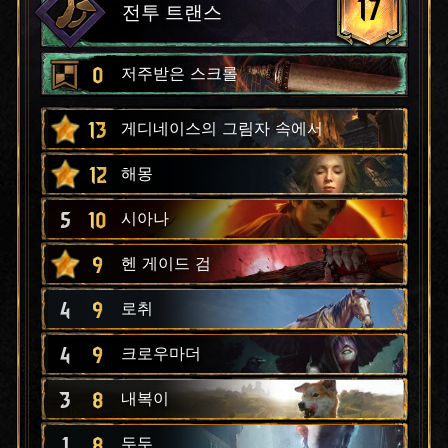
17
전투 트랜스
0
저주받은 스크롤
13
게디네이스의 그림자 속에서
12
해몽
5
10
시아나
9
헨 게이드 검
4
9
로취
4
9
크로우마더
3
8
내복이
1
8
두두