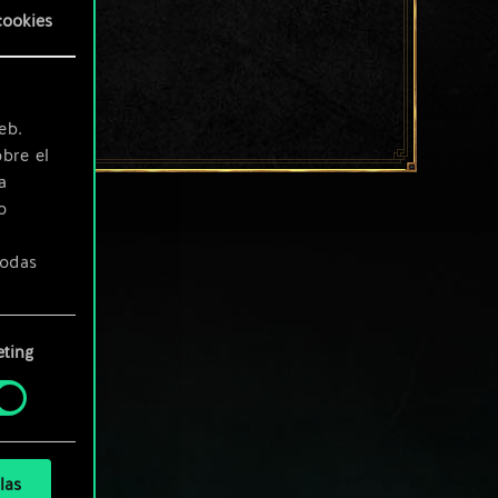
cookies
eb.
bre el
a
o
todas
ting
» de
las