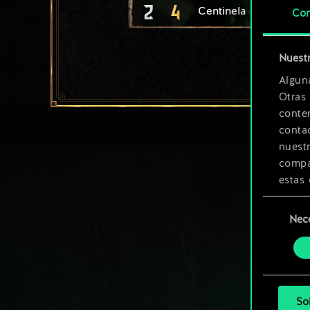
2
4
Centinela de Brokilon
Con
Nuestr
Algun
Otras
conte
contac
nuest
compar
estas 
Selección
Encont
Nec
de
podrás
consenti
más a
So