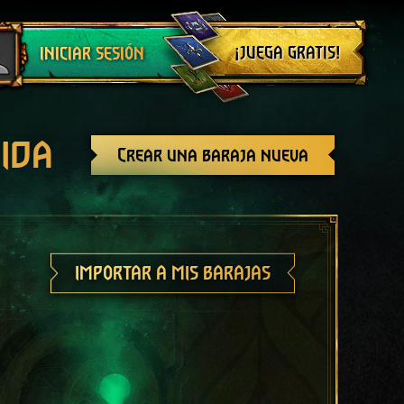
Cerrar sesión
¡JUEGA GRATIS!
INICIAR SESIÓN
ida
Crear una baraja nueva
IMPORTAR A MIS BARAJAS