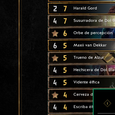
2
7
Harald Gord
4
7
Susurradora de Dol B
6
Orbe de percepción
6
5
Maxii van Dekkar
5
Trueno de Alzur
4
5
Hechicera de Dol Bla
4
5
Vidente élfica
4
Cerveza de Mahaka
4
4
Escriba élfico