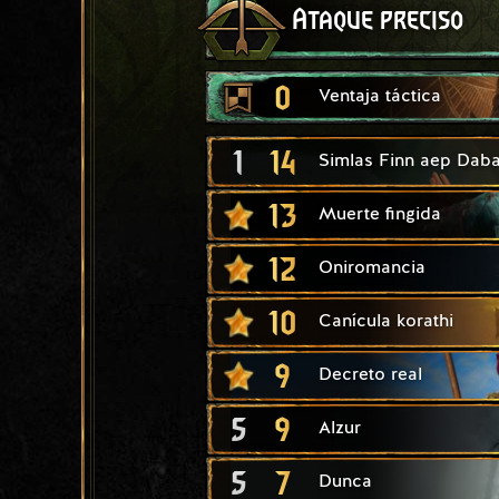
Ataque preciso
0
Ventaja táctica
1
14
Simlas Finn aep Daba
13
Muerte fingida
12
Oniromancia
10
Canícula korathi
9
Decreto real
5
9
Alzur
5
7
Dunca