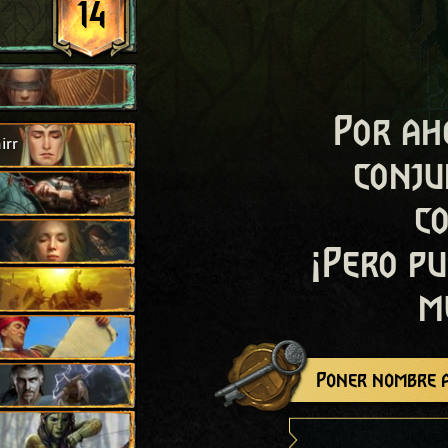
14
Por ah
irr
conju
c
¡Pero pu
m
Poner nombre a