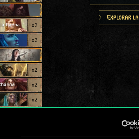
Explorar la
lathanna
x
2
x
2
x
2
thanna
x
2
x
2
m
x
2
x
2