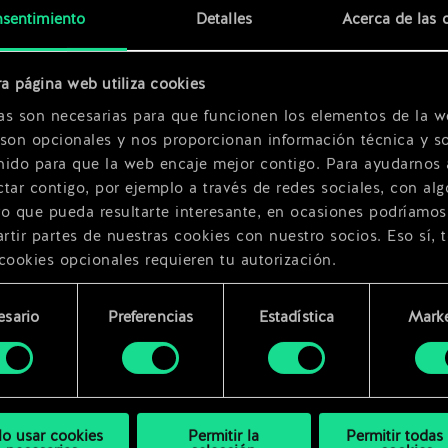
x
2
sentimiento
Detalles
Acerca de las 
a página web utiliza cookies
as son necesarias para que funcionen los elementos de la w
 son opcionales y nos proporcionan información técnica y so
nido para que la web encaje mejor contigo. Para ayudarnos 
tar contigo, por ejemplo a través de redes sociales, con alg
ro que pueda resultarte interesante, en ocasiones podríamos
tir partes de nuestras cookies con nuestro socios. Eso sí, 
cookies opcionales requieren tu autorización.
rarás todos los detalles sobre nuestro uso de las cookies y
esario
Preferencias
Estadística
Marke
 modificar tus preferencias al respecto en el menú «Ajustes
miento
bajo.
lo usar cookies
Permitir la
Permitir todas 