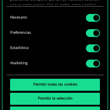
Editar baraja
con nuestro socios. Eso sí, todas estas cookies
opcionales requieren tu autorización.
Selección
O
Necesario
de
Encontrarás todos los detalles sobre nuestro uso
consentimiento
de las cookies y podrás modificar tus
Explorar las barajas de la
Preferencias
preferencias al respecto en el menú «Ajustes» de
comunidad
más abajo.
Estadística
Marketing
Permitir todas las cookies
Permitir la selección