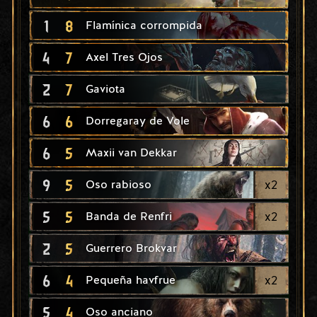
1
8
Flamínica corrompida
4
7
Axel Tres Ojos
2
7
Gaviota
6
6
Dorregaray de Vole
6
5
Maxii van Dekkar
9
5
x
2
Oso rabioso
5
5
x
2
Banda de Renfri
2
5
Guerrero Brokvar
6
4
x
2
Pequeña havfrue
5
4
Oso anciano