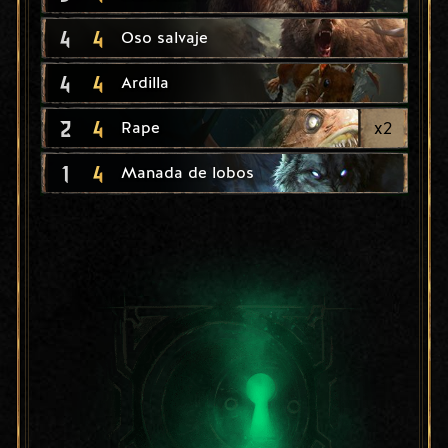
4
4
Oso salvaje
4
4
Ardilla
2
4
x
2
Rape
1
4
Manada de lobos