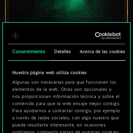
Por ahora, solo es
un conjunto de
Consentimiento
Detalles
Acerca de las cookies
cartas compartido.
¡Pero puede llegar a
Nuestra página web utiliza cookies
Algunas son necesarias para que funcionen los
ser mucho más!
elementos de la web. Otras son opcionales y
nos proporcionan información técnica y sobre el
contenido para que la web encaje mejor contigo.
Poner nombre a esta baraja y crear
Para ayudarnos a contactar contigo, por ejemplo
una guía
a través de redes sociales, con algo nuestro que
pueda resultarte interesante, en ocasiones
podríamos compartir partes de nuestras cookies