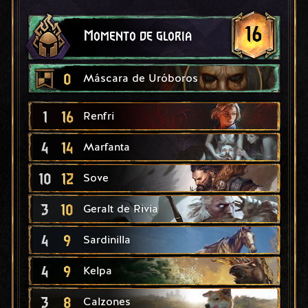
16
Momento de gloria
0
Máscara de Uróboros
1
16
Renfri
4
14
Marfanta
10
12
Sove
3
10
Geralt de Rivia
4
9
Sardinilla
4
9
Kelpa
3
8
Calzones