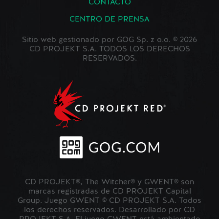
CONTACTO
CENTRO DE PRENSA
Sitio web gestionado por GOG Sp. z o.o. © 2026
CD PROJEKT S.A. TODOS LOS DERECHOS
RESERVADOS.
CD PROJEKT®, The Witcher® y GWENT® son
marcas registradas de CD PROJEKT Capital
Group. Juego GWENT © CD PROJEKT S.A. Todos
los derechos reservados. Desarrollado por CD