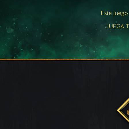
Este juego
JUEGA T