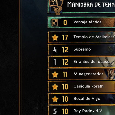
Maniobra de tena
0
Ventaja táctica
17
Templo de Melitele:
4
12
Supremo
1
12
Errantes del ocaso
11
Mutagenerador
10
Canícula korathi
10
Bozal de Vigo
5
10
Rey Radovid V