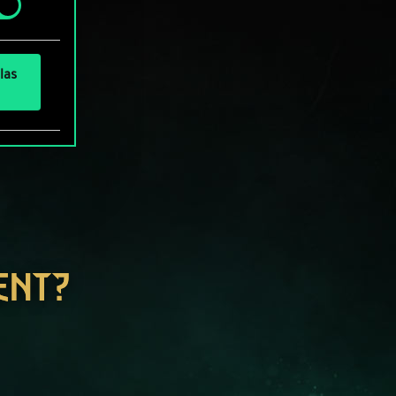
las
ENT?