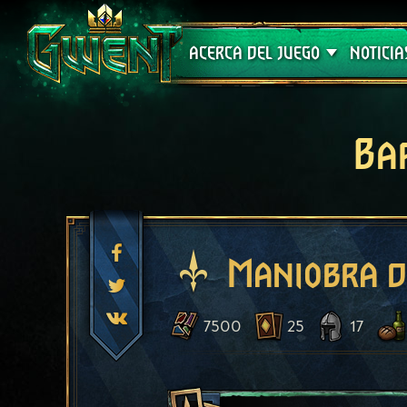
Soporte técnico
ACERCA DEL JUEGO
NOTICIA
Ba
Maniobra d
7500
25
17