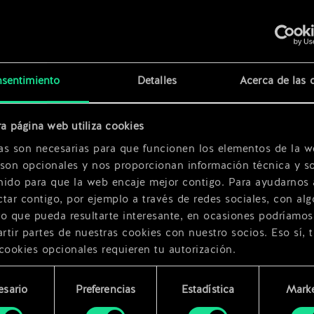
x
2
sentimiento
Detalles
Acerca de las 
a página web utiliza cookies
as son necesarias para que funcionen los elementos de la w
 son opcionales y nos proporcionan información técnica y so
nido para que la web encaje mejor contigo. Para ayudarnos 
tar contigo, por ejemplo a través de redes sociales, con alg
ro que pueda resultarte interesante, en ocasiones podríamos
tir partes de nuestras cookies con nuestro socios. Eso sí, 
cookies opcionales requieren tu autorización.
rarás todos los detalles sobre nuestro uso de las cookies y
esario
Preferencias
Estadística
Marke
 modificar tus preferencias al respecto en el menú «Ajustes
miento