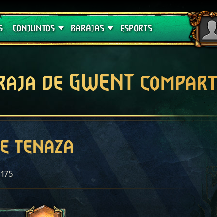
Crimson Curse
Guías de barajas
S
CONJUNTOS
BARAJAS
ESPORTS
raja de GWENT compart
e tenaza
175