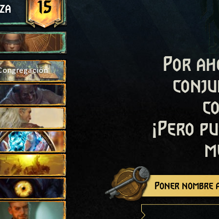
15
za
Por ah
 Congregación
conju
c
¡Pero pu
m
Poner nombre a