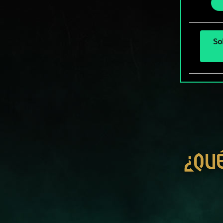
más a
So
¿QU