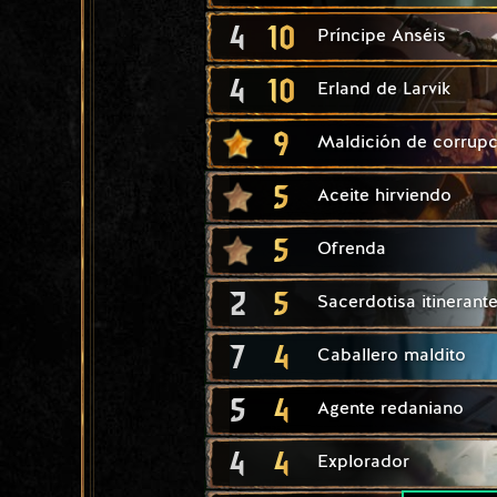
4
10
Príncipe Anséis
4
10
Erland de Larvik
9
Maldición de corrupc
5
Aceite hirviendo
5
Ofrenda
2
5
Sacerdotisa itinerant
7
4
Caballero maldito
5
4
Agente redaniano
4
4
Explorador