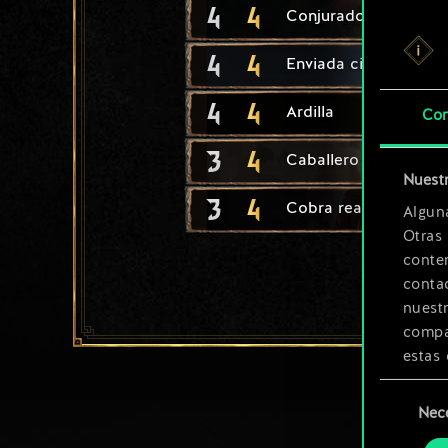
4
4
Conjurador
4
4
Enviada cintriana
4
4
Ardilla
Con
3
4
Caballero cintriano
Nuestr
3
4
Cobra real
Algun
Otras
conte
contac
nuest
compar
estas 
Selección
Encont
Nec
de
podrás
consenti