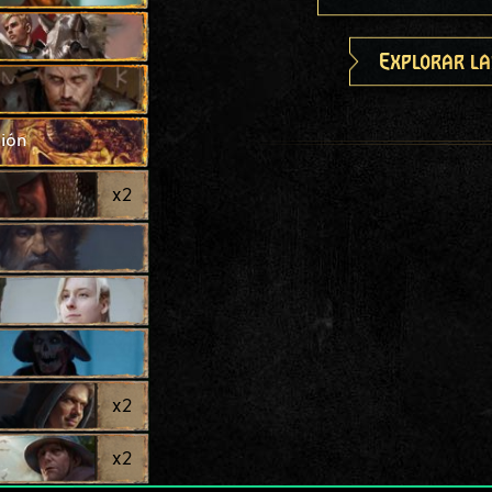
Explorar la
ión
x
2
e
x
2
x
2