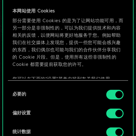
牌，但能做的不止这
本网站使用 Cookies
部分需要使用 Cookies 的是为了让网站功能可用，而
些！
另一部分是非强制性的，可以为我们提供技术和内容
相关的反馈，以便网站将更好地服务于您。例如帮助
我们在社交媒体上发现您，提供一些您可能会感兴趣
给牌组命名并撰写攻略
的东西，我们偶尔也可能与我们的合作伙伴分享我们
的 Cookie 片段。但是，使用所有这些非强制性的
Cookie 都需要提前获取您的许可。
编辑牌组
您可以在下面的"设置"菜单中找到有关我们使用
或
Cookie 的所有详细信息，并调整您对 Cookie 的偏
同
好。一旦您了解了其中的内容并准备好继续，请点
必要的
意
击"确定"。
浏览社区牌组
选
择
偏好设置
统计数据