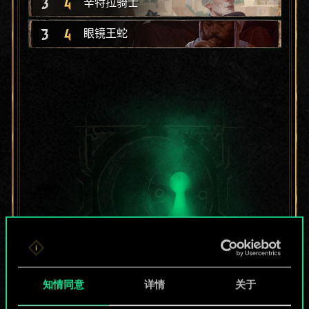
3
4
辛特拉骑士
3
4
眼镜王蛇
知情同意
详情
关于
目前只是分享了一套