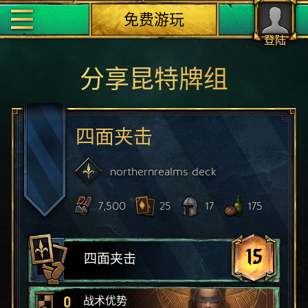
免费游玩
登陆
分享昆特牌组
四面夹击
northernrealms
deck
7,500
25
17
175
15
四面夹击
0
战术优势