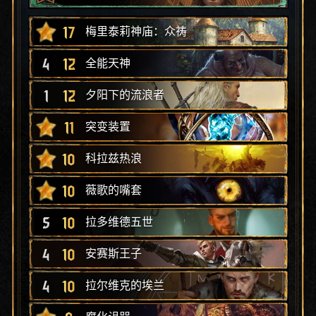
17
梅里泰莉神庙：众祷
4
12
全能天神
1
12
夕阳下的流浪者
11
突变装置
10
科拉兹热浪
10
薇歌的嘴套
5
10
拉多维德五世
4
10
安赛斯王子
4
10
拉尔维克的埃兰