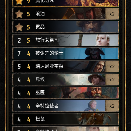
9
腐化诅咒
5
x
2
滚油
5
贡品
2
5
旅行女祭司
7
4
被诅咒的骑士
5
4
x
2
瑞达尼亚密探
4
4
x
2
斥候
4
4
巫医
4
4
x
2
辛特拉使者
4
4
松鼠