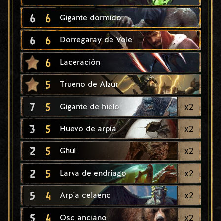
6
6
Gigante dormido
6
6
Dorregaray de Vole
6
Laceración
5
Trueno de Alzur
7
5
x
2
Gigante de hielo
3
5
x
2
Huevo de arpía
2
5
x
2
Ghul
2
5
x
2
Larva de endriago
5
4
x
2
Arpía celaeno
5
4
x
2
Oso anciano