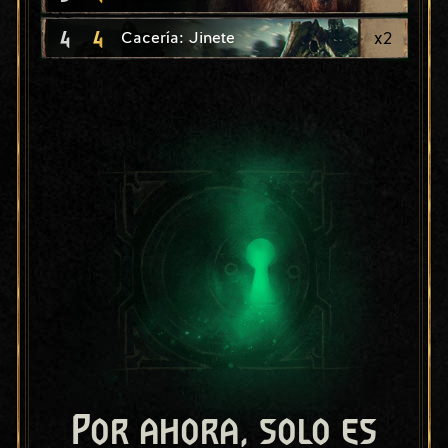
4
4
x
2
Cacería: Jinete
Por ahora, solo es