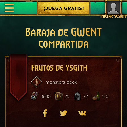
¡JUEGA GRATIS!
INICIAR SESIÓN
Baraja de GWENT
compartida
Frutos de Ysgith
monsters
deck
3880
25
22
145