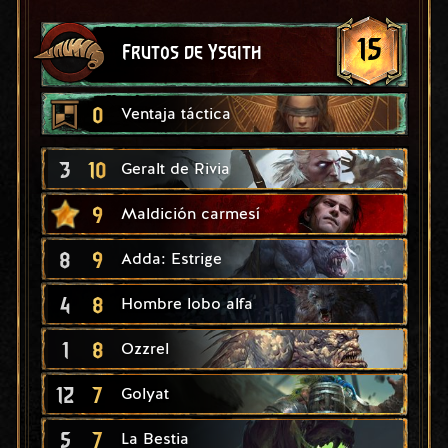
15
Frutos de Ysgith
0
Ventaja táctica
3
10
Geralt de Rivia
9
Maldición carmesí
8
9
Adda: Estrige
4
8
Hombre lobo alfa
1
8
Ozzrel
12
7
Golyat
5
7
La Bestia