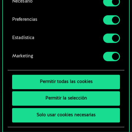
Necesario
de
comunidad
Encontrarás todos los detalles sobre nuestro uso
consentimiento
de las cookies y podrás modificar tus
Preferencias
preferencias al respecto en el menú «Ajustes» de
más abajo.
Estadística
Marketing
Permitir todas las cookies
Permitir la selección
Solo usar cookies necesarias
¿QUÉ TAL UNA PARTIDA DE GWENT?