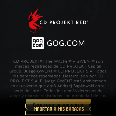
CD PROJEKT®, The Witcher® y GWENT® son
marcas registradas de CD PROJEKT Capital
Group. Juego GWENT © CD PROJEKT S.A. Todos
los derechos reservados. Desarrollado por CD
PROJEKT S.A. El juego GWENT está ambientado
en el universo que creó Andrzej Sapkowski en su
serie de libros. Todos los demás derechos de
autor y marcas registradas son propiedad de sus
respectivos propietarios.
Crear una baraja nueva
IMPORTAR A MIS BARAJAS