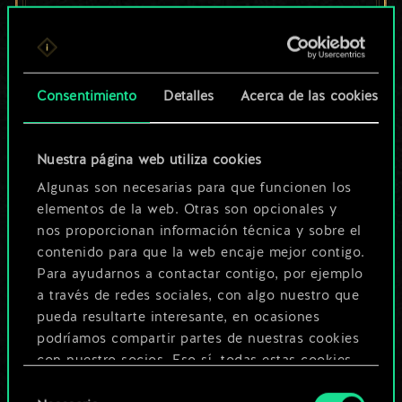
un conjunto de
cartas compartido.
¡Pero puede llegar a
Consentimiento
Detalles
Acerca de las cookies
ser mucho más!
Nuestra página web utiliza cookies
Algunas son necesarias para que funcionen los
Poner nombre a esta baraja y crear
elementos de la web. Otras son opcionales y
nos proporcionan información técnica y sobre el
una guía
contenido para que la web encaje mejor contigo.
Para ayudarnos a contactar contigo, por ejemplo
Editar baraja
a través de redes sociales, con algo nuestro que
pueda resultarte interesante, en ocasiones
podríamos compartir partes de nuestras cookies
O
con nuestro socios. Eso sí, todas estas cookies
opcionales requieren tu autorización.
Selección
Explorar las barajas de la