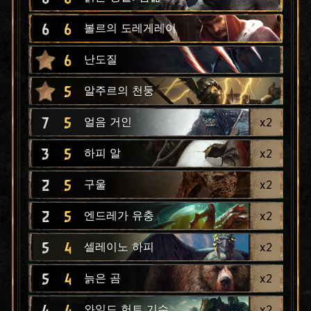
6
6
볼르의 도레게레이
6
난도질
5
알주르의 천둥
7
5
x
2
얼음 거인
3
5
x
2
하피 알
2
5
x
2
구울
2
5
x
2
엔드레가 유충
5
4
x
2
셀레이노 하피
5
4
x
2
늙은 곰
4
4
x
2
와일드 헌트 기수