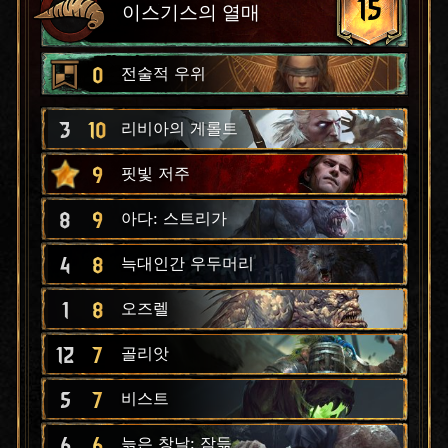
15
이스기스의 열매
0
전술적 우위
3
10
리비아의 게롤트
9
핏빛 저주
8
9
아다: 스트리가
4
8
늑대인간 우두머리
1
8
오즈렐
12
7
골리앗
5
7
비스트
6
6
늙은 창날: 잠듦