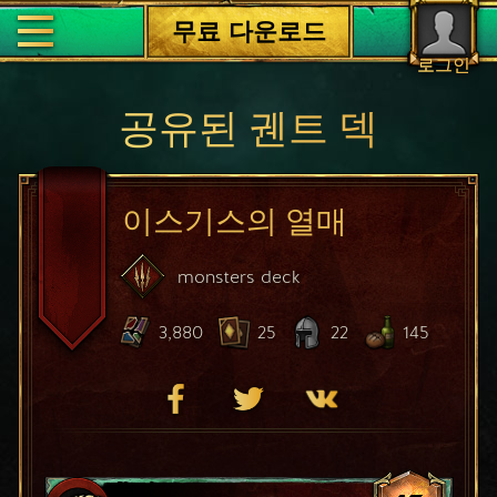
무료 다운로드
로그인
공유된 궨트 덱
이스기스의 열매
monsters
deck
3,880
25
22
145