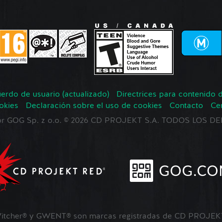
erdo de usuario (actualizado)
Directrices para contenido 
okies
Declaración sobre el uso de cookies
Contacto
Ce
 por GOG Sp. z o.o. © 2026 CD PROJEKT S.A. TODOS LOS
tcher® y GWENT® son marcas registradas de CD PROJEKT 