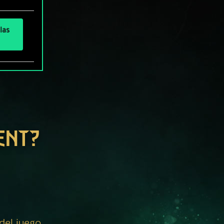
las
ENT?
 del juego