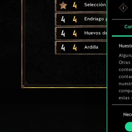
4
Selección natural
4
4
Endriago guerrero
Con
4
4
Huevos de endriago
4
4
Nuestr
Ardilla
Algun
Otras
conte
contac
nuest
compar
estas 
Selección
Encont
Nec
de
podrás
consenti
más a