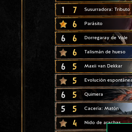
1
7
Susurradora: Tributo
6
Parásito
6
6
Dorregaray de Vole
6
Talismán de hueso
6
5
Maxii van Dekkar
5
Evolución espontáne
6
5
Quimera
5
5
Cacería: Matón
4
Nido de arachas