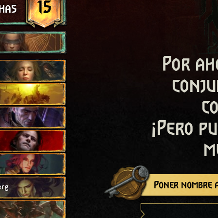
15
has
Por ah
conju
c
¡Pero pu
m
Poner nombre a
erg