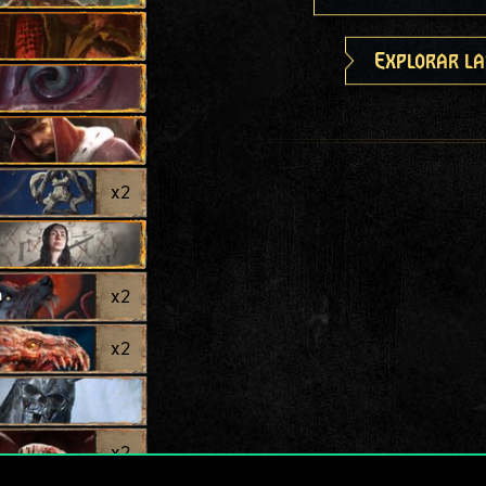
Explorar la
x
2
a
x
2
x
2
x
2