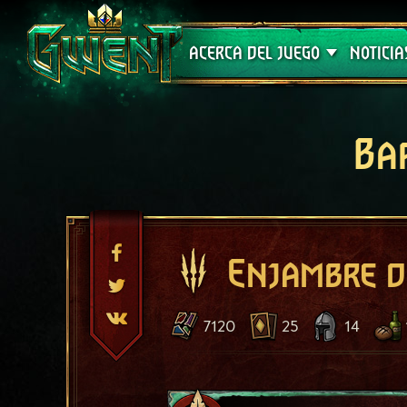
Soporte técnico
ACERCA DEL JUEGO
NOTICIA
Ba
Enjambre d
7120
25
14