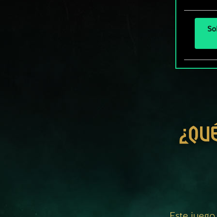
So
¿QU
Este juego