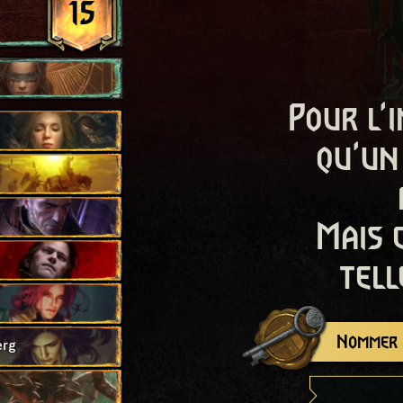
15
Pour l'i
qu'un
Mais 
tell
Nommer c
erg