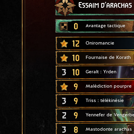
Essaim d'arachas
0
Avantage tactique
12
Oniromancie
10
Fournaise de Korath
3
10
Geralt : Yrden
9
Malédiction pourpre
3
9
Triss : télékinésie
2
9
Yennefer de Vengerb
3
8
Mastodonte arachas