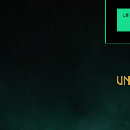
Uti
UN