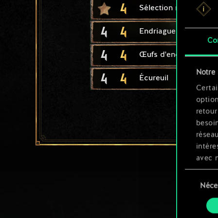
4
Sélection naturelle
4
4
Endriague guerrière
Co
4
4
Œufs d'endriague
Notre 
4
4
Écureuil
Certai
option
retour
besoin
résea
intére
avec 
appli
Sélection
Néce
du
Vous p
consente
et mo