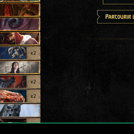
Parcourir 
x
2
x
2
x
2
x
2