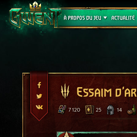
Assistance
À PROPOS DU JEU
ACTUALITÉ
Essaim d'a
7 120
25
14