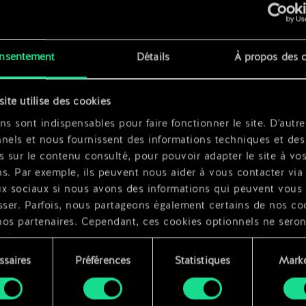
x
2
nsentement
Détails
À propos des 
site utilise des cookies
ns sont indispensables pour faire fonctionner le site. D'autre
nels et nous fournissent des informations techniques et des
s sur le contenu consulté, pour pouvoir adapter le site à vo
s. Par exemple, ils peuvent nous aider à vous contacter via 
ux sociaux si nous avons des informations qui peuvent vous
sser. Parfois, nous partageons également certains de nos co
nos partenaires. Cependant, ces cookies optionnels ne seron
qués qu'avec votre permission.
ssaires
Préférences
Statistiques
Marke
ouvez consulter tous les détails sur notre utilisation des co
ment
difier vos préférences dans le menu "Paramètres" ci-dessous