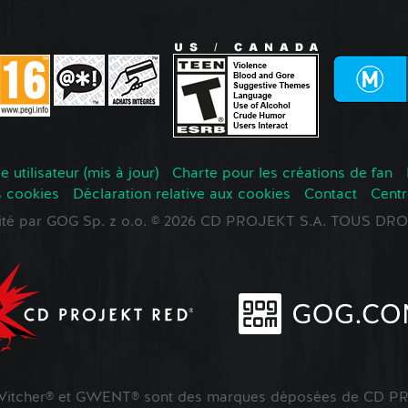
 utilisateur (mis à jour)
Charte pour les créations de fan
s cookies
Déclaration relative aux cookies
Contact
Centr
oité par GOG Sp. z o.o. © 2026 CD PROJEKT S.A. TOUS D
tcher® et GWENT® sont des marques déposées de CD PR