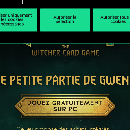
liser uniquement
Autoriser la
Autoriser tous 
les cookies
sélection
cookies
nécessaires
E PETITE PARTIE DE GWEN
JOUEZ GRATUITEMENT
SUR PC
Ce jeu propose des achats intégrés