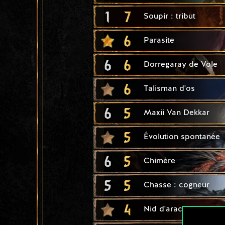
1
7
Soupir : tribut
6
Parasite
6
6
Dorregaray de Vole
6
Talisman d'os
6
5
Maxii Van Dekkar
5
Évolution spontanée
6
5
Chimère
5
5
Chasse : cogneur
4
Nid d'arachas