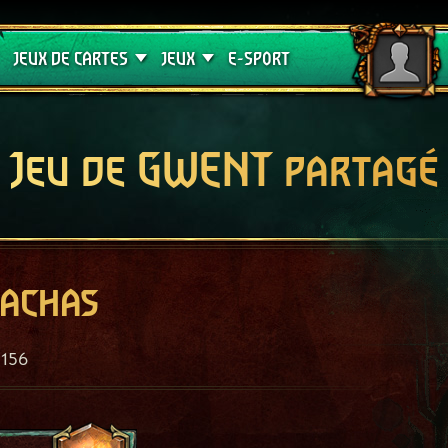
Crimson Curse
Guides de jeux
JEUX DE CARTES
JEUX
E-SPORT
Jeu de GWENT partagé
rachas
156