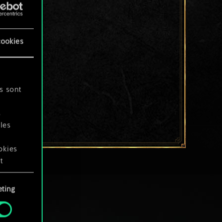
cookies
s sont
s
les
okies
t
ting
okies
.