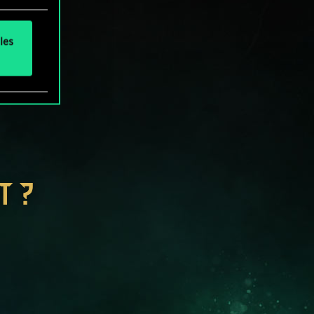
les
T ?