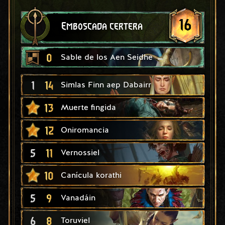
16
Emboscada certera
0
Sable de los Aen Seidhe
1
14
Simlas Finn aep Dabairr
13
Muerte fingida
12
Oniromancia
5
11
Vernossiel
10
Canícula korathi
5
9
Vanadáin
6
8
Toruviel