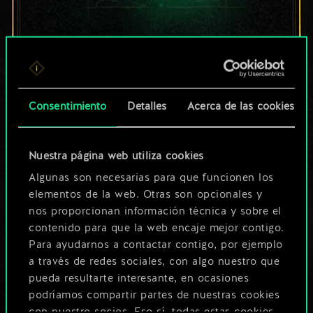
Por ahora, solo es
un conjunto de
cartas compartido.
Consentimiento
Detalles
Acerca de las cookies
¡Pero puede llegar a
Nuestra página web utiliza cookies
ser mucho más!
Algunas son necesarias para que funcionen los
elementos de la web. Otras son opcionales y
nos proporcionan información técnica y sobre el
Poner nombre a esta baraja y crear
contenido para que la web encaje mejor contigo.
una guía
Para ayudarnos a contactar contigo, por ejemplo
a través de redes sociales, con algo nuestro que
pueda resultarte interesante, en ocasiones
Editar baraja
podríamos compartir partes de nuestras cookies
con nuestro socios. Eso sí, todas estas cookies