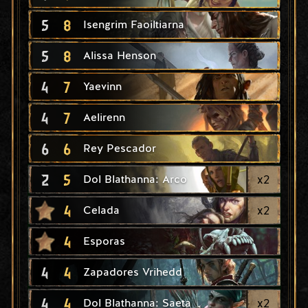
5
8
Isengrim Faoiltiarna
5
8
Alissa Henson
4
7
Yaevinn
4
7
Aelirenn
6
6
Rey Pescador
2
5
x
2
Dol Blathanna: Arco
4
x
2
Celada
4
Esporas
4
4
Zapadores Vrihedd
4
4
x
2
Dol Blathanna: Saeta