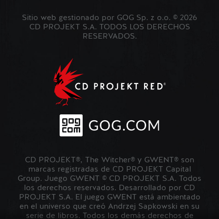
Sitio web gestionado por GOG Sp. z o.o. © 2026
CD PROJEKT S.A. TODOS LOS DERECHOS
RESERVADOS.
CD PROJEKT®, The Witcher® y GWENT® son
marcas registradas de CD PROJEKT Capital
Group. Juego GWENT © CD PROJEKT S.A. Todos
los derechos reservados. Desarrollado por CD
PROJEKT S.A. El juego GWENT está ambientado
en el universo que creó Andrzej Sapkowski en su
serie de libros. Todos los demás derechos de