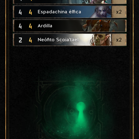
4
4
x
2
Espadachina élfica
4
4
Ardilla
2
4
x
2
Neófito Scoia'tael