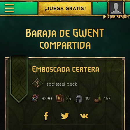
¡JUEGA GRATIS!
INICIAR SESIÓN
Baraja de GWENT
compartida
Emboscada certera
scoiatael
deck
8290
25
19
167