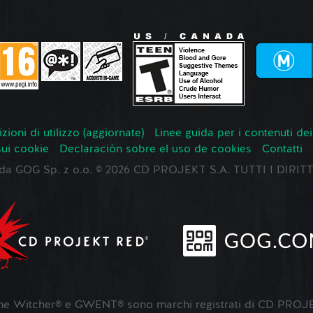
zioni di utilizzo (aggiornate)
Linee guida per i contenuti dei
sui cookie
Declaración sobre el uso de cookies
Contatti
o da GOG Sp. z o.o. © 2026 CD PROJEKT S.A. TUTTI I DIRIT
 Witcher® e GWENT® sono marchi registrati di CD PROJE