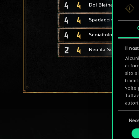
4
4
Dol Blathanna: saetta
4
4
Spadaccino elfico
4
4
Scoiattolo
2
4
Il nos
Neofita Scoia'tael
Alcuni
ci for
sito s
tramit
volte 
Tuttav
autori
Selezione
Tutti 
Nece
del
prefer
consenso