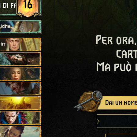
16
 di falco
eidhe
Per ora,
irr
cart
Ma può 
Dai un nome