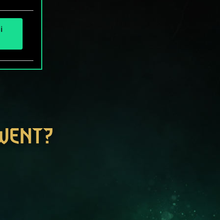
i
GWENT?