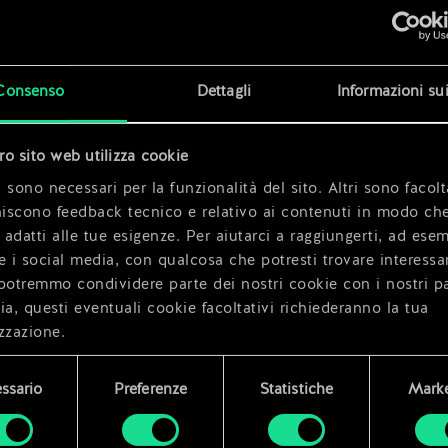
x
2
x
2
Consenso
Dettagli
Informazioni su
tro sito web utilizza cookie
x
2
 sono necessari per la funzionalità del sito. Altri sono facolt
niscono feedback tecnico e relativo ai contenuti in modo che
i adatti alle tue esigenze. Per aiutarci a raggiungerti, ad ese
e i social media, con qualcosa che potresti trovare interessa
potremmo condividere parte dei nostri cookie con i nostri pa
ia, questi eventuali cookie facoltativi richiederanno la tua
zzazione.
i dettagli su come utilizziamo i cookie e su come impostare l
ssario
Preferenze
Statistiche
Marke
enze sono disponibili nel menu "Impostazioni" qui sotto.