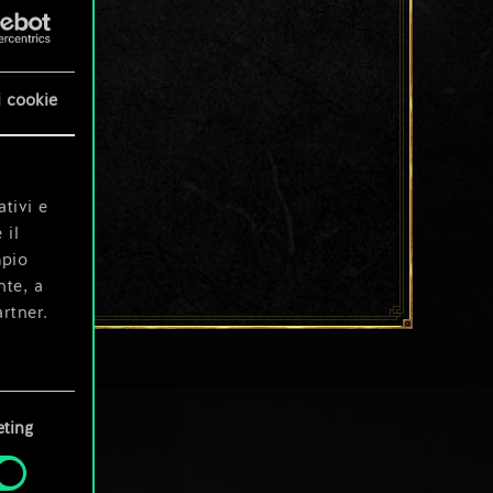
i cookie
ativi e
 il
mpio
nte, a
rtner.
e tue
ting