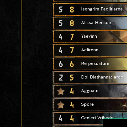
5
8
Isengrim Faoiltiarna
5
8
Alissa Henson
4
7
Yaevinn
4
7
Aelirenn
6
6
Re pescatore
2
5
Dol Blathanna: arco
4
Agguato
4
Spore
4
4
Genieri Vrihedd