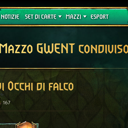
Crimson Curse
Guide
NOTIZIE
SET DI CARTE
MAZZI
ESPORT
Mazzo GWENT condivis
i Occhi di falco
167