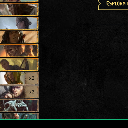
Esplora 
x
2
x
2