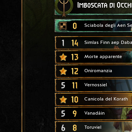
Imboscata di Occhi
0
Sciabola degli Aen S
1
14
Simlas Finn aep Daba
13
Morte apparente
12
Oniromanzia
5
11
Vernossiel
10
Canicola del Korath
5
9
Vanadáin
6
8
Toruviel