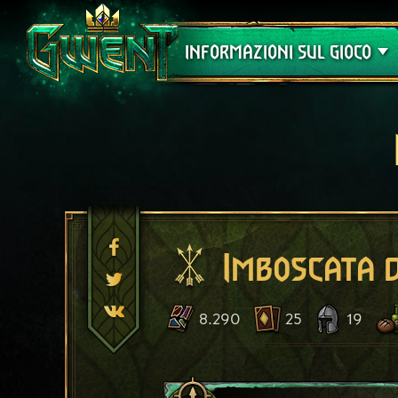
Assistenza
INFORMAZIONI SUL GIOCO
Imboscata d
8.290
25
19