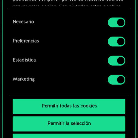
Editar baraja
con nuestro socios. Eso sí, todas estas cookies
opcionales requieren tu autorización.
Selección
O
Necesario
de
Encontrarás todos los detalles sobre nuestro uso
consentimiento
de las cookies y podrás modificar tus
Explorar las barajas de la
Preferencias
preferencias al respecto en el menú «Ajustes» de
comunidad
más abajo.
Estadística
Marketing
Permitir todas las cookies
Permitir la selección