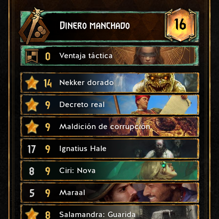
16
Dinero manchado
0
Ventaja táctica
14
Nekker dorado
9
Decreto real
9
Maldición de corrupción
17
9
Ignatius Hale
8
9
Ciri: Nova
5
9
Maraal
8
Salamandra: Guarida