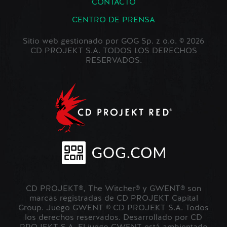
CONTACTO
CENTRO DE PRENSA
Sitio web gestionado por GOG Sp. z o.o. © 2026
CD PROJEKT S.A. TODOS LOS DERECHOS
RESERVADOS.
CD PROJEKT®, The Witcher® y GWENT® son
marcas registradas de CD PROJEKT Capital
Group. Juego GWENT © CD PROJEKT S.A. Todos
los derechos reservados. Desarrollado por CD