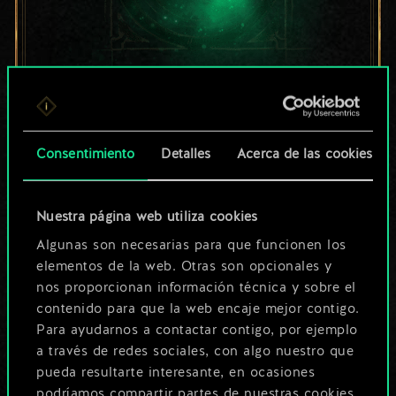
Por ahora, solo es
un conjunto de
Consentimiento
Detalles
Acerca de las cookies
cartas compartido.
¡Pero puede llegar a
Nuestra página web utiliza cookies
Algunas son necesarias para que funcionen los
ser mucho más!
elementos de la web. Otras son opcionales y
nos proporcionan información técnica y sobre el
contenido para que la web encaje mejor contigo.
Poner nombre a esta baraja y crear
Para ayudarnos a contactar contigo, por ejemplo
una guía
a través de redes sociales, con algo nuestro que
pueda resultarte interesante, en ocasiones
podríamos compartir partes de nuestras cookies