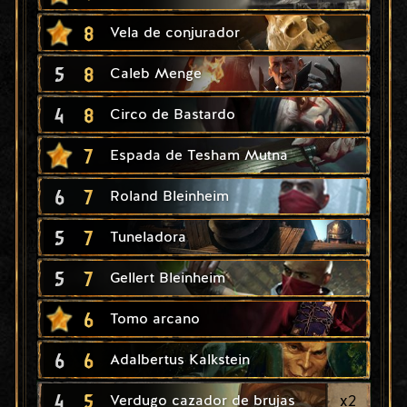
8
Vela de conjurador
5
8
Caleb Menge
4
8
Circo de Bastardo
7
Espada de Tesham Mutna
6
7
Roland Bleinheim
5
7
Tuneladora
5
7
Gellert Bleinheim
6
Tomo arcano
6
6
Adalbertus Kalkstein
4
5
x
2
Verdugo cazador de brujas