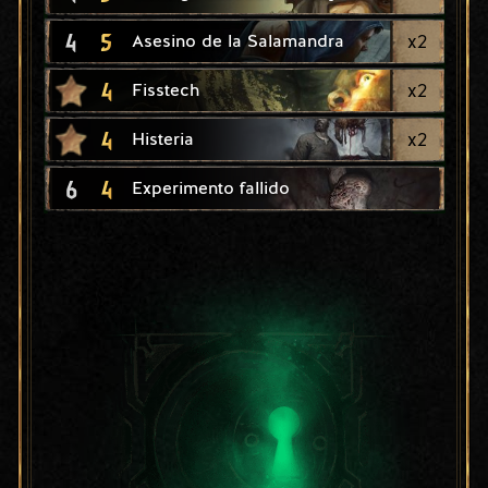
4
5
x
2
Asesino de la Salamandra
4
x
2
Fisstech
4
x
2
Histeria
6
4
Experimento fallido