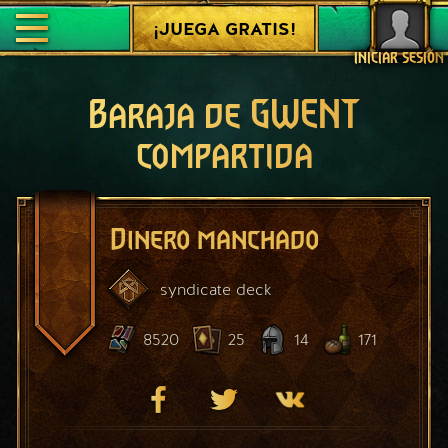
¡JUEGA GRATIS!
INICIAR SESIÓN
Baraja de GWENT
compartida
Dinero manchado
syndicate
deck
8520
25
14
171