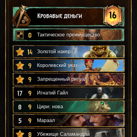
16
Кровавые деньги
0
Тактическое преимущество
14
Золотой накер
9
Королевский указ
9
Запрещенный ритуал
17
9
Игнатий Гайл
8
9
Цири: нова
5
9
Мараал
8
Убежище Саламандры