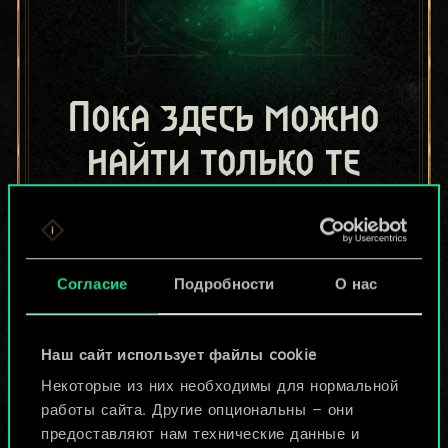
Пока здесь можно
найти только те
колоды, которыми
поделились другие
Согласие
Подробности
О нас
игроки.
Но их может быть
Наш сайт использует файлы cookie
больше!
Некоторые из них необходимы для нормальной
работы сайта. Другие опциональны — они
предоставляют нам технические данные и