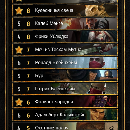
8
Кудесничья свеча
5
8
Калеб Менге
4
8
Фрики Ублюдка
7
Меч из Тесхам Мутна
6
7
Роналд Блейнхейм
5
7
Бур
5
7
Готрик Блейнхейм
6
Фолиант чародея
6
6
Адальберт Калькштейн
4
5
x
2
Охотник: палач