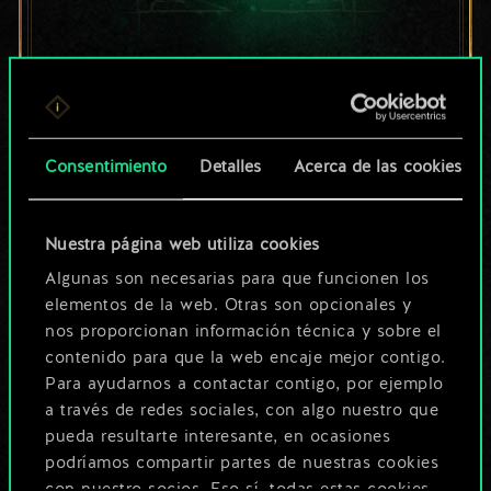
Por ahora, solo es
un conjunto de
cartas compartido.
Consentimiento
Detalles
Acerca de las cookies
¡Pero puede llegar a
Nuestra página web utiliza cookies
ser mucho más!
Algunas son necesarias para que funcionen los
elementos de la web. Otras son opcionales y
nos proporcionan información técnica y sobre el
Poner nombre a esta baraja y crear
contenido para que la web encaje mejor contigo.
una guía
Para ayudarnos a contactar contigo, por ejemplo
a través de redes sociales, con algo nuestro que
pueda resultarte interesante, en ocasiones
Editar baraja
podríamos compartir partes de nuestras cookies
con nuestro socios. Eso sí, todas estas cookies