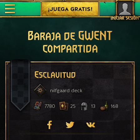
¡JUEGA GRATIS!
INICIAR SESIÓN
Baraja de GWENT
compartida
Esclavitud
nilfgaard
deck
7780
25
13
168