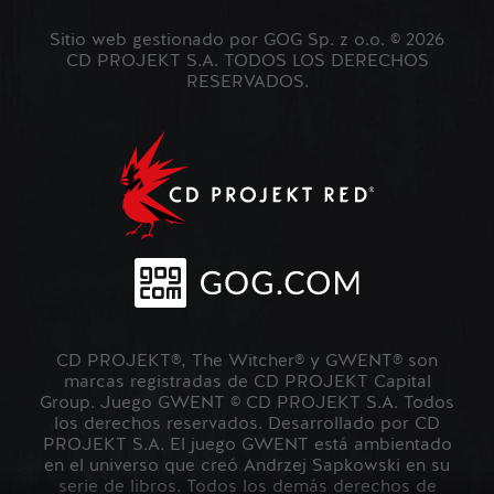
Sitio web gestionado por GOG Sp. z o.o. © 2026
CD PROJEKT S.A. TODOS LOS DERECHOS
RESERVADOS.
CD PROJEKT®, The Witcher® y GWENT® son
marcas registradas de CD PROJEKT Capital
Group. Juego GWENT © CD PROJEKT S.A. Todos
los derechos reservados. Desarrollado por CD
PROJEKT S.A. El juego GWENT está ambientado
en el universo que creó Andrzej Sapkowski en su
serie de libros. Todos los demás derechos de