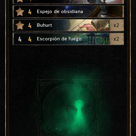
4
Espejo de obsidiana
4
x
2
Buhurt
4
4
x
2
Escorpión de fuego