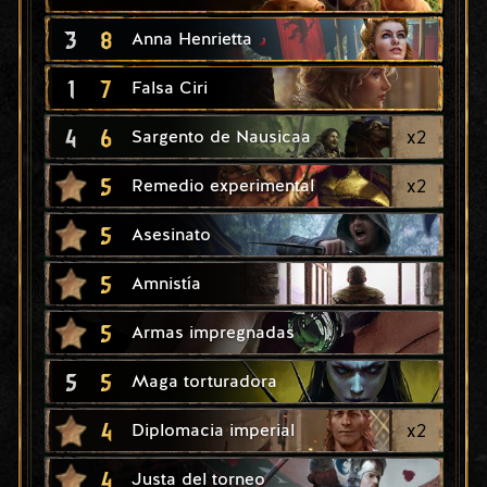
3
8
Anna Henrietta
1
7
Falsa Ciri
4
6
x
2
Sargento de Nausicaa
5
x
2
Remedio experimental
5
Asesinato
5
Amnistía
5
Armas impregnadas
5
5
Maga torturadora
4
x
2
Diplomacia imperial
4
Justa del torneo