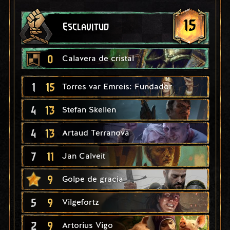
15
Esclavitud
0
Calavera de cristal
1
15
Torres var Emreis: Fundador
4
13
Stefan Skellen
4
13
Artaud Terranova
7
11
Jan Calveit
9
Golpe de gracia
5
9
Vilgefortz
2
9
Artorius Vigo