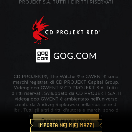
PROJEKT S.A. TUTTI I DIRITTI RISERVATI
CD PROJEKT®, The Witcher® e GWENT® sono
marchi registrati di CD PROJEKT Capital Group.
Videogioco GWENT © CD PROJEKT S.A. Tutti i
diritti riservati. Sviluppato da CD PROJEKT S.A. Il
videogioco GWENT è ambientato nell'universo
creato da Andrzej Sapkowski nella sua serie di
libri. Tutti gli altri diritti d'autore e marchi sono di
proprietà dei rispettivi proprietari.
Crea un nuovo mazzo
IMPORTA NEI MIEI MAZZI