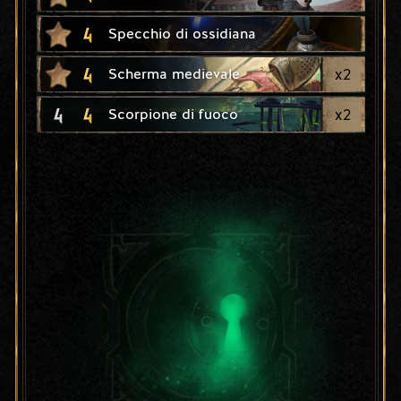
4
Specchio di ossidiana
4
x
2
Scherma medievale
4
4
x
2
Scorpione di fuoco