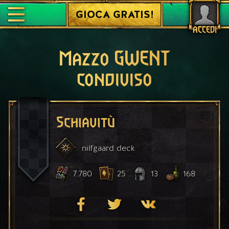
GIOCA GRATIS!
ACCEDI
Mazzo GWENT
condiviso
Schiavitù
nilfgaard
deck
7.780
25
13
168