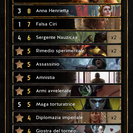
3
8
Anna Henrietta
1
7
Falsa Ciri
4
6
x
2
Sergente Nauzicaa
5
x
2
Rimedio sperimentale
5
Assassinio
5
Amnistia
5
Armi avvelenate
5
5
Maga torturatrice
4
x
2
Diplomazia imperiale
4
Giostra del torneo