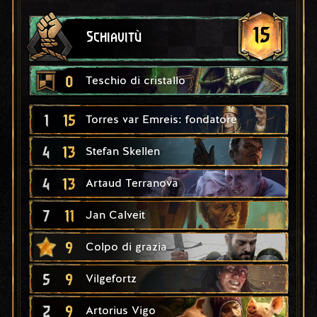
15
Schiavitù
0
Teschio di cristallo
1
15
Torres var Emreis: fondatore
4
13
Stefan Skellen
4
13
Artaud Terranova
7
11
Jan Calveit
9
Colpo di grazia
5
9
Vilgefortz
2
9
Artorius Vigo