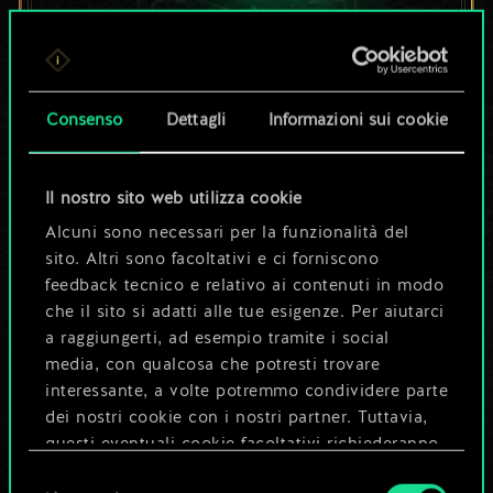
Per ora, è solo un
set di carte
Consenso
Dettagli
Informazioni sui cookie
condiviso.
Il nostro sito web utilizza cookie
Ma può diventare
Alcuni sono necessari per la funzionalità del
sito. Altri sono facoltativi e ci forniscono
molto altro!
feedback tecnico e relativo ai contenuti in modo
che il sito si adatti alle tue esigenze. Per aiutarci
a raggiungerti, ad esempio tramite i social
Dai un nome al mazzo e crea una
media, con qualcosa che potresti trovare
guida
interessante, a volte potremmo condividere parte
dei nostri cookie con i nostri partner. Tuttavia,
questi eventuali cookie facoltativi richiederanno
Modifica mazzo
la tua autorizzazione.
Selezione