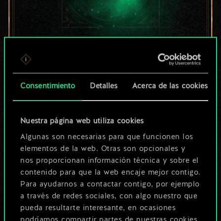
Por ahora, solo es
un conjunto de
Consentimiento
Detalles
Acerca de las cookies
cartas compartido.
¡Pero puede llegar a
Nuestra página web utiliza cookies
Algunas son necesarias para que funcionen los
ser mucho más!
elementos de la web. Otras son opcionales y
nos proporcionan información técnica y sobre el
contenido para que la web encaje mejor contigo.
Poner nombre a esta baraja y crear
Para ayudarnos a contactar contigo, por ejemplo
una guía
a través de redes sociales, con algo nuestro que
pueda resultarte interesante, en ocasiones
podríamos compartir partes de nuestras cookies