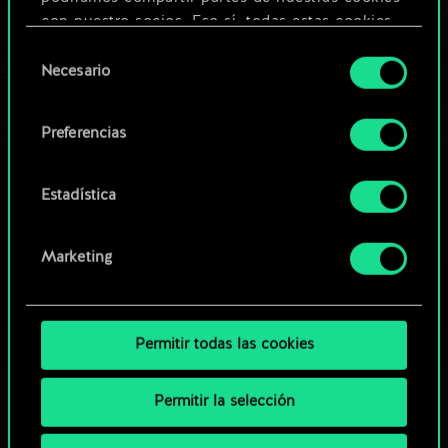
Editar baraja
con nuestro socios. Eso sí, todas estas cookies
opcionales requieren tu autorización.
Selección
O
Necesario
de
Encontrarás todos los detalles sobre nuestro uso
consentimiento
de las cookies y podrás modificar tus
Explorar las barajas de la
Preferencias
preferencias al respecto en el menú «Ajustes» de
comunidad
más abajo.
Estadística
Marketing
Permitir todas las cookies
Permitir la selección