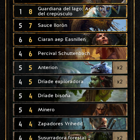
Guardiana del lago: Aspecto
1
8
del crepúsculo
5
7
Sauce llorón
6
6
Ciaran aep Easnillen
4
6
Percival Schuttenbach
5
5
x
2
Anterion
4
5
x
2
Dríade exploradora
5
4
Dríade bisoña
5
4
Minero
4
4
Zapadores Vrihedd
4
4
x
2
Susurradora forestal