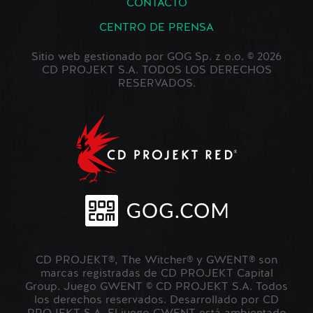
CONTACTO
CENTRO DE PRENSA
Sitio web gestionado por GOG Sp. z o.o. © 2026
CD PROJEKT S.A. TODOS LOS DERECHOS
RESERVADOS.
CD PROJEKT®, The Witcher® y GWENT® son
marcas registradas de CD PROJEKT Capital
Group. Juego GWENT © CD PROJEKT S.A. Todos
los derechos reservados. Desarrollado por CD