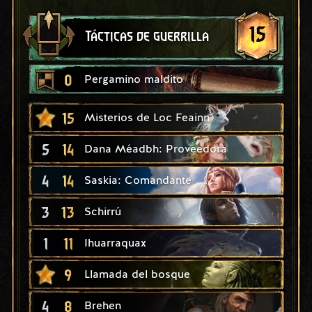
15
Tácticas de guerrilla
0
Pergamino maldito
15
Misterios de Loc Feainn
5
14
Dana Méadbh: Proveedora
4
14
Saskia: Comandante
3
13
Schirrú
1
11
Ihuarraquax
9
Llamada del bosque
4
8
Brehen