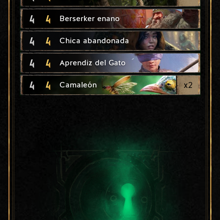
4
4
Berserker enano
4
4
Chica abandonada
4
4
Aprendiz del Gato
4
4
x
2
Camaleón