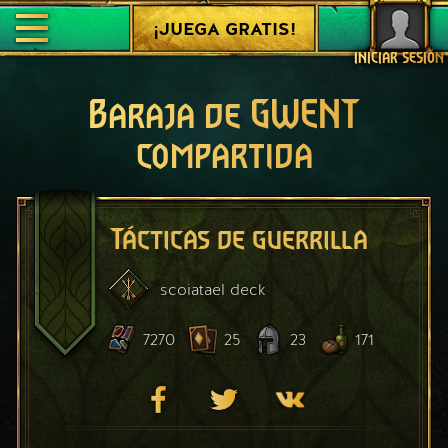
¡JUEGA GRATIS!
INICIAR SESIÓN
Baraja de GWENT
compartida
Tácticas de guerrilla
scoiatael
deck
7270
25
23
171