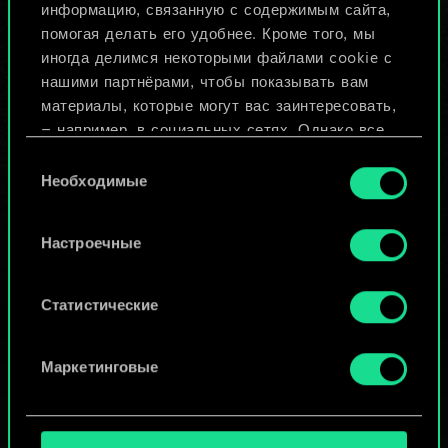
Назвать колоду и описать её
информацию, связанную с содержимым сайта,
помогая делать его удобнее. Кроме того, мы
иногда делимся некоторыми файлами cookie с
Изменить колоду
нашими партнёрами, чтобы показывать вам
материалы, которые могут вас заинтересовать,
ИЛИ
— например, в социальных сетях. Однако все
опциональные файлы cookie требуют вашего
Выбор
разрешения.
Необходимые
согласия
Просмотреть колоды
Найти подробную информацию о том, как мы
Настроечные
используем ваши файлы cookie, и изменить
связанные с ними параметры можно в меню
«Настройки» ниже.
Статистические
Маркетинговые