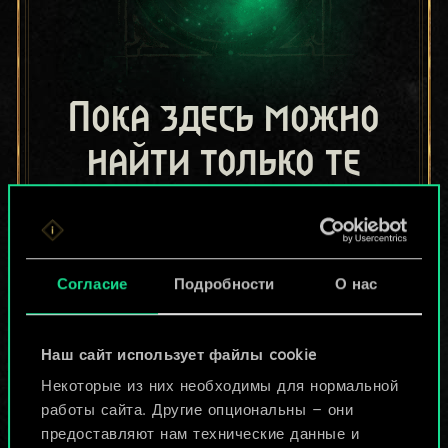
Пока здесь можно
найти только те
колоды, которыми
поделились другие
Согласие
Подробности
О нас
игроки.
Но их может быть
Наш сайт использует файлы cookie
больше!
Некоторые из них необходимы для нормальной
работы сайта. Другие опциональны — они
предоставляют нам технические данные и