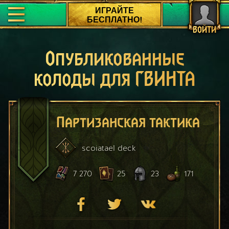
ИГРАЙТЕ
БЕСПЛАТНО!
ВОЙТИ
Опубликованные
колоды для ГВИНТА
Партизанская тактика
scoiatael
deck
7 270
25
23
171