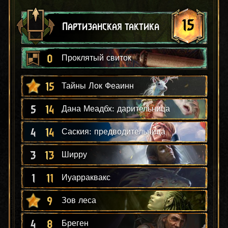
15
Партизанская тактика
0
Проклятый свиток
15
Тайны Лок Феаинн
5
14
Дана Меадбх: дарительница
4
14
Саския: предводительница
3
13
Ширру
1
11
Иуарраквакс
9
Зов леса
4
8
Бреген