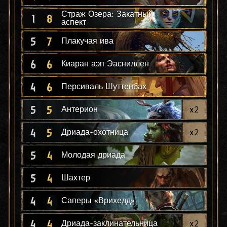
Страж Озера: Закатный
1
8
аспект
5
7
Плакучая ива
6
6
Киаран аэп Эасниллен
4
6
Персиваль Шуттенбах
5
5
x
2
Антерион
4
5
x
2
Дриада-охотница
5
4
Молодая дриада
5
4
Шахтер
4
4
Саперы «Врихедд»
4
4
x
2
Дриада-заклинательница