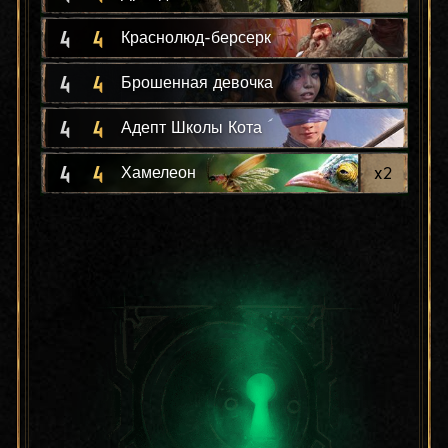
4
4
Краснолюд-берсерк
4
4
Брошенная девочка
4
4
Адепт Школы Кота
4
4
x
2
Хамелеон