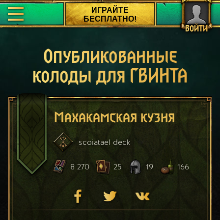
ИГРАЙТЕ
БЕСПЛАТНО!
ВОЙТИ
Опубликованные
колоды для ГВИНТА
Махакамская кузня
scoiatael
deck
8 270
25
19
166