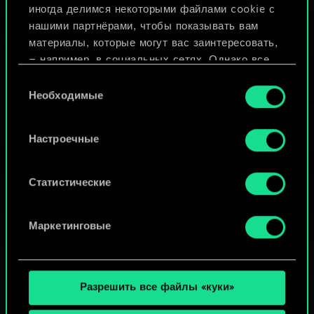
иногда делимся некоторыми файлами cookie с
ИЛИ
нашими партнёрами, чтобы показывать вам
материалы, которые могут вас заинтересовать,
— например, в социальных сетях. Однако все
Просмотреть колоды
опциональные файлы cookie требуют вашего
Выбор
разрешения.
Необходимые
согласия
Найти подробную информацию о том, как мы
Настроечные
используем ваши файлы cookie, и изменить
связанные с ними параметры можно в меню
«Настройки» ниже.
Статистические
Маркетинговые
Разрешить все файлы «куки»