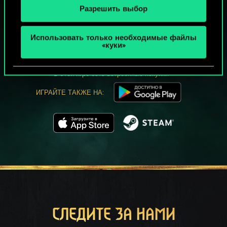
Разрешить выбор
МОЖЕТ ПАРТЕЕЧКУ В ГВИНТ?
Использовать только необходимые файлы
ИГРАТЬ
«куки»
БЕСПЛАТНО НА ПК
В этой игре есть встроенные покупки
ИГРАЙТЕ ТАКЖЕ НА:
СЛЕДИТЕ ЗА НАМИ