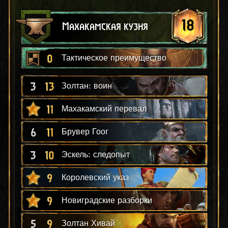
18
Махакамская кузня
0
Тактическое преимущество
3
13
Золтан: воин
11
Махакамский перевал
6
11
Брувер Гоог
3
10
Эскель: следопыт
9
Королевский указ
9
Новиградские разборки
5
9
Золтан Хивай