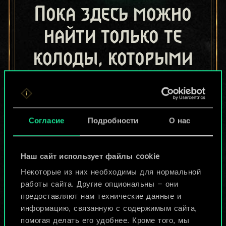
Пока здесь можно
найти только те
колоды, которыми
поделились другие
игроки.
Но их может быть
Согласие
Подробности
О нас
больше!
Наш сайт использует файлы cookie
Некоторые из них необходимы для нормальной
Назвать колоду и описать её
работы сайта. Другие опциональны — они
предоставляют нам технические данные и
информацию, связанную с содержимым сайта,
Изменить колоду
помогая делать его удобнее. Кроме того, мы