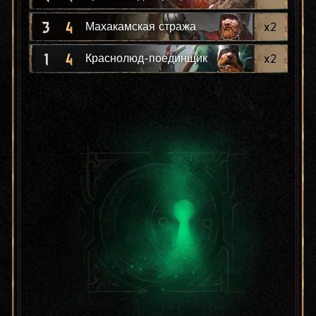
3
4
x
2
Махакамская стража
1
4
x
2
Краснолюд-поединщик