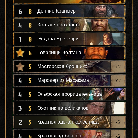
6
8
Деннис Кранмер
4
8
Золтан: прохвост
1
8
Эвдора Брекенриггс
6
Товарищи Золтана
5
x
2
Мастерская бронника
4
5
x
2
Мародер из Махакама
4
5
Эльфская прорицательница
3
5
Охотник на великанов
2
5
x
2
Краснолюдская колесница
4
4
x
2
Краснолюд-берсерк