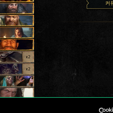
커
x
2
x
2
x
2