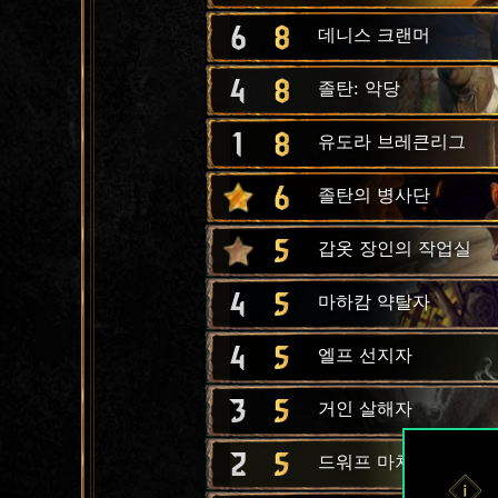
6
8
데니스 크랜머
4
8
졸탄: 악당
1
8
유도라 브레큰리그
6
졸탄의 병사단
5
갑옷 장인의 작업실
4
5
마하캄 약탈자
4
5
엘프 선지자
3
5
거인 살해자
2
5
드워프 마차