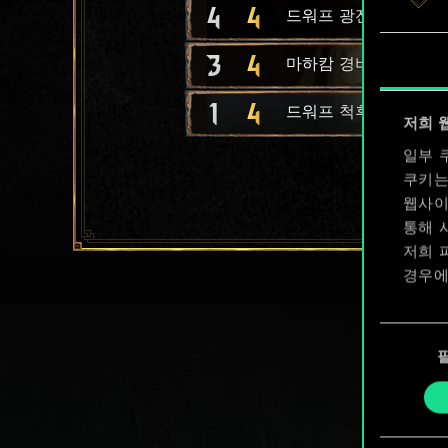
4
4
드워프 광전사
3
4
마하캄 경비병
1
4
드워프 척후병
저희 
일부 
쿠키는
웹사이
통해 
저희 
경우에
쿠키 
동
확인할
의
선
택