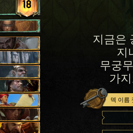
18
지금은 
지
무궁무
가지
덱 이름