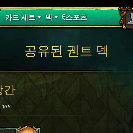
핏빛 저주
덱 가이드
카드 세트
덱
E스포츠
공유된 궨트 덱
장간
166