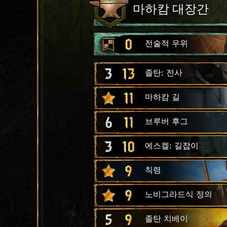
마하캄 대장간
0
전술적 우위
3
13
졸탄: 전사
11
마하캄 길
6
11
브루버 후그
3
10
에스켈: 길잡이
9
칙령
9
노비그라드식 정의
5
9
졸탄 치베이