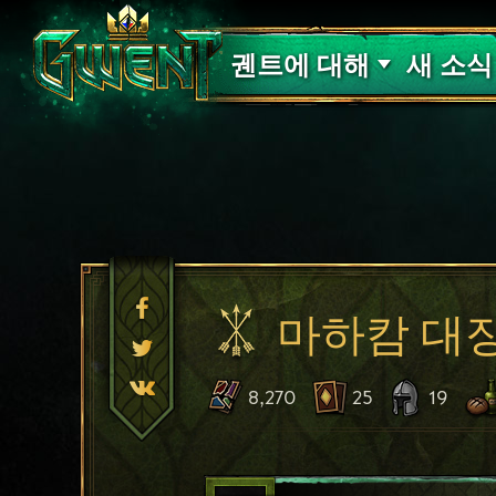
고객 지원
궨트에 대해
새 소식
마하캄 대
8,270
25
19