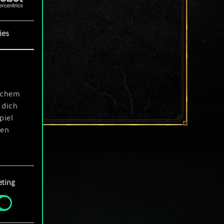
ies
ischem
 dich
piel
len
ting
 Menü
und