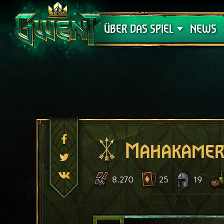
Support
ÜBER DAS SPIEL
NEWS
Mahakamer
8.270
25
19