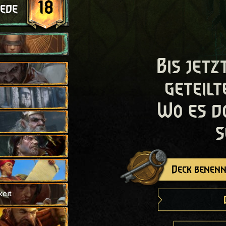
18
ede
Bis jetz
geteilt
Wo es d
s
Deck benenn
eit