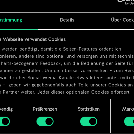
x
2
x
2
ustimmung
Details
Über Cook
x
2
e Webseite verwendet Cookies
 werden benötigt, damit die Seiten-Features ordentlich
ionieren, andere sind optional und versorgen uns mit techn
nhalts-bezogenem Feedback, um die Bedienung der Seite für
ehmer zu gestalten. Um dich besser zu erreichen – zum Beis
wir dir über Social-Media-Kanäle etwas Interessantes mittei
n –, geben wir gegebenenfalls auch Teile unserer Cookies an
 Partner weiter. Jeder dieser optionalen Cookies erfordert
dings deine Zustimmung.
ungsauswahl
wendig
Präferenzen
Statistiken
Marke
Details zu unserer Nutzung von Cookies findest du unten im
ellungen“, wo du, falls gewünscht, auch alle Einstellungen r
s Thema Cookies ändern kannst.