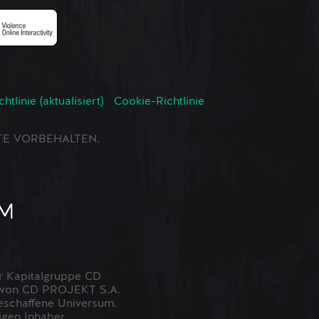
tlinie (aktualisiert)
Cookie-Richtlinie
CHTE VORBEHALTEN.
 Kapitalgruppe CD
t von CD PROJEKT S.A.
eschaffene Universum.
igen Inhaber.