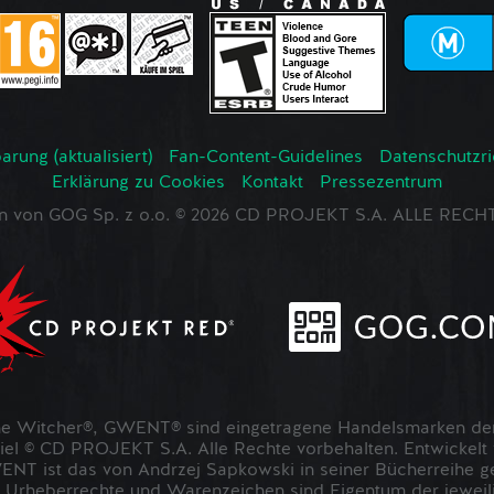
rung (aktualisiert)
Fan-Content-Guidelines
Datenschutzrich
Erklärung zu Cookies
Kontakt
Pressezentrum
en von GOG Sp. z o.o. © 2026 CD PROJEKT S.A. ALLE RE
 Witcher®, GWENT® sind eingetragene Handelsmarken der
 © CD PROJEKT S.A. Alle Rechte vorbehalten. Entwickel
NT ist das von Andrzej Sapkowski in seiner Bücherreihe g
 Urheberrechte und Warenzeichen sind Eigentum der jeweil