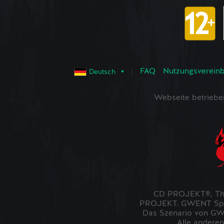
FAQ
Nutzungsvereinba
Deutsch
Webseite betrieb
CD PROJEKT®, The
PROJEKT. GWENT Spiel
Das Szenario von GWE
Alle anderen