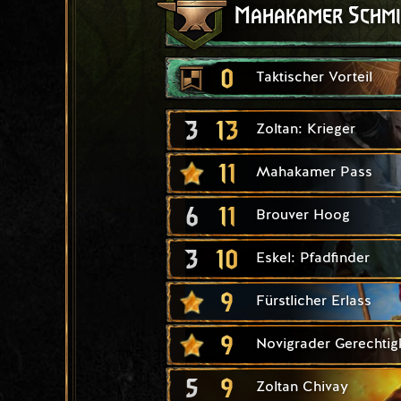
Mahakamer Schmi
0
Taktischer Vorteil
3
13
Zoltan: Krieger
11
Mahakamer Pass
6
11
Brouver Hoog
3
10
Eskel: Pfadfinder
9
Fürstlicher Erlass
9
Novigrader Gerechtigk
5
9
Zoltan Chivay