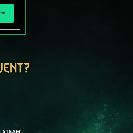
sen
WENT?