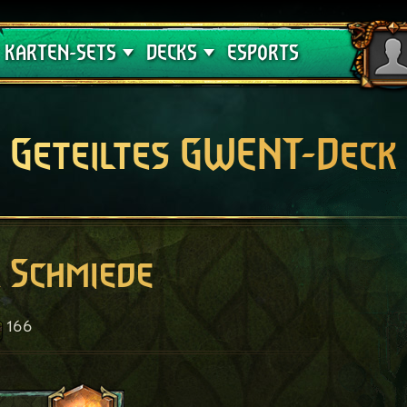
Crimson Curse
Deck-Leitfäden
KARTEN-SETS
DECKS
ESPORTS
Geteiltes GWENT-Deck
 Schmiede
166