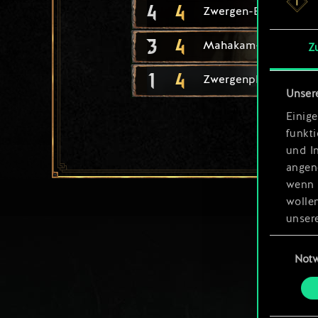
4
4
Zwergen-Berserker
3
4
Mahakam-Wache
Z
1
4
Zwergenplänkler
Unser
Einige
funkt
und I
angen
wenn 
wolle
unsere
aller
Einwillig
Not
Alle 
„Einst
um da