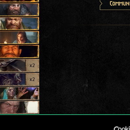
Communi
x
2
x
2
gen
x
2