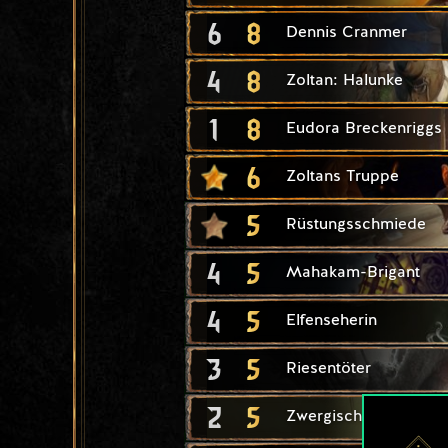
6
8
Dennis Cranmer
4
8
Zoltan: Halunke
1
8
Eudora Breckenriggs
6
Zoltans Truppe
5
Rüstungsschmiede
4
5
Mahakam-Brigant
4
5
Elfenseherin
3
5
Riesentöter
2
5
Zwergischer Streitwa