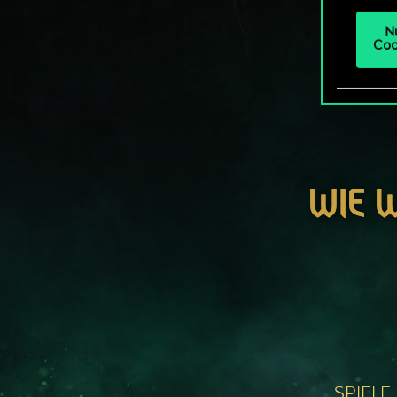
N
Coo
WIE 
SPIELE