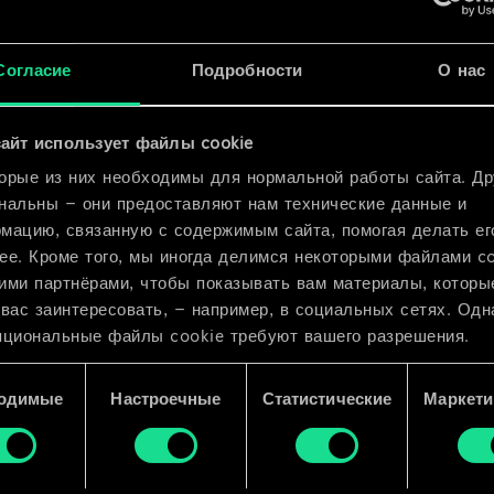
x
2
x
2
Согласие
Подробности
О нас
ик
айт использует файлы cookie
орые из них необходимы для нормальной работы сайта. Др
нальны — они предоставляют нам технические данные и
мацию, связанную с содержимым сайта, помогая делать ег
ее. Кроме того, мы иногда делимся некоторыми файлами c
ими партнёрами, чтобы показывать вам материалы, которы
 вас заинтересовать, — например, в социальных сетях. Одн
пциональные файлы cookie требуют вашего разрешения.
 подробную информацию о том, как мы используем ваши 
одимые
Настроечные
Статистические
Маркети
e, и изменить связанные с ними параметры можно в меню
ройки» ниже.