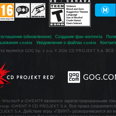
соглашение (обновленное)
Создание фан-контента
Поли
ьзования cookie
Уведомление о файлах cookie
Контакт
йта является GOG Sp. z o.o. © 2026 CD PROJEKT S.A. В
 Witcher® и GWENT® являются зарегистрированными тов
roup. GWENT © CD PROJEKT S.A. Все права сохраняются 
JEKT S.A. Действие игры «ГВИНТ» разворачивается во в