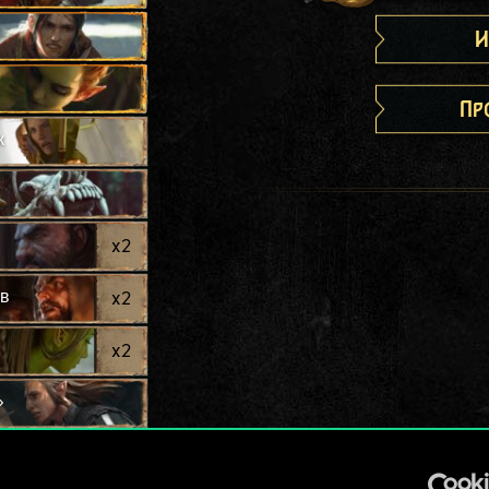
И
Пр
к
x
2
ов
x
2
x
2
»
x
2