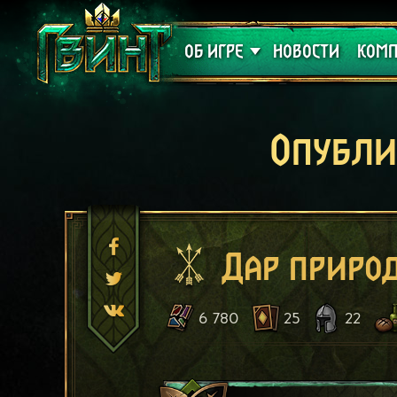
Поддержка
Алое
ОБ ИГРЕ
НОВОСТИ
КОМП
Опубли
Дар приро
6 780
25
22