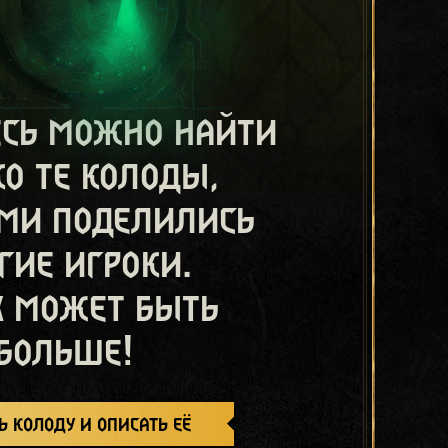
есь можно найти
ко те колоды,
ми поделились
гие игроки.
х может быть
больше!
ь колоду и описать её