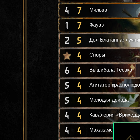
4
7
Мильва
1
7
Фаувэ
2
5
Дол Блатанна: лучни
4
Споры
6
4
Вышибала Тесака
5
4
Агитатор краснолюд
5
4
Молодая дриада
4
4
Кавалерия «Врихедд
4
4
Махакамская рать