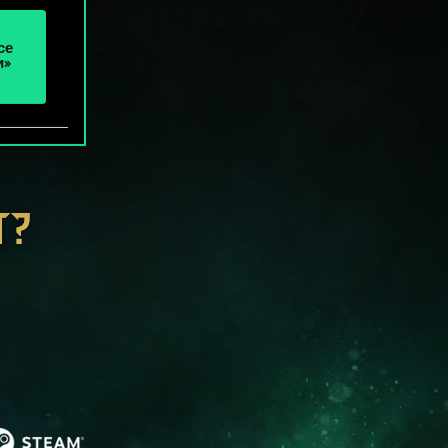
се
и»
Т?