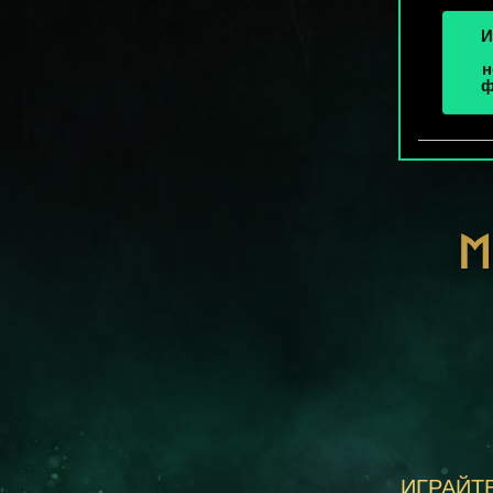
И
н
ф
М
ИГРАЙТЕ