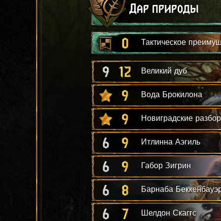
Дар природы
0
Тактическое преиму
9
12
Великий дуб
9
Вода Брокилона
9
Новиградские разбор
6
9
Итлинна Аэгиль
6
9
Габор Зигрин
6
8
Барнаба Беккенбауэ
6
7
Шелдон Скаггс