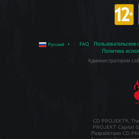
FAQ
Пользовательское 
Русский
Политика испол
Администратором са
CD PROJEKT®, The
PROJEKT Capital G
Разработано CD PRO