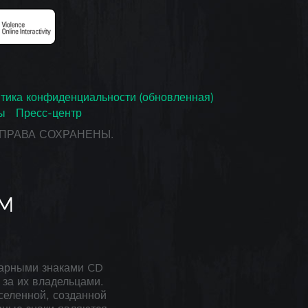
тика конфиденциальности (обновленная)
ы
Пресс-центр
СЕ ПРАВА СОХРАНЕНЫ.
арными знаками CD
за их владельцами.
селенной, созданной