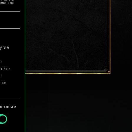
угие
о
ookie
е
ако
файлы
нговые