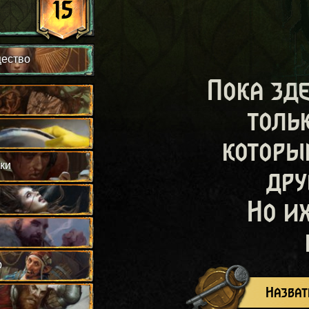
15
щество
Пока зд
толь
которы
ки
дру
Но и
р
Назват