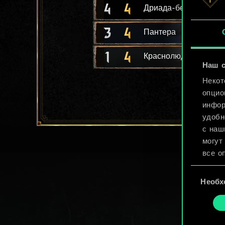
4
4
Дриада-берегиня
3
4
Пантера
1
4
Краснолюд-поединщ
Наш с
Некот
опцио
инфор
удобн
с наш
могут
все о
Выбор
Найти
Необх
согласия
cooki
«Наст