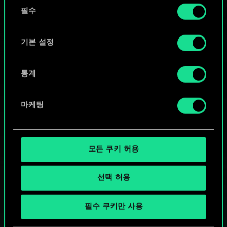
동
커뮤니티 덱 둘러보기
쿠키 사용에 관한 세부 사항이나 관련 설정은 아래의
필수
의
"Settings" 메뉴에서 확인할 수 있습니다.
선
택
기본 설정
통계
마케팅
모든 쿠키 허용
선택 허용
궨트 한 판 어떠신가요?
필수 쿠키만 사용