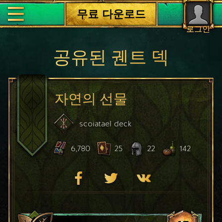
무료 다운로드
로그인
공유된 궨트 덱
자연의 선물
scoiatael
deck
6,780
25
22
142