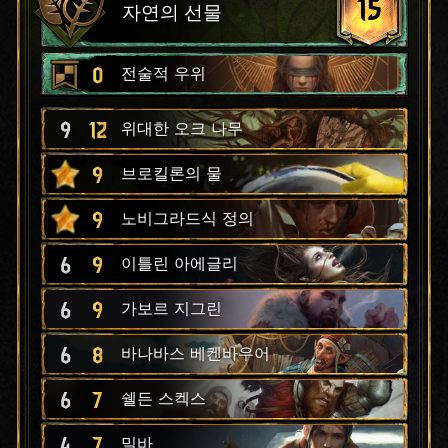
15
자연의 선물
0
전술적 우위
9
12
위대한 오크 나무
9
브로킬론의 물
9
노비그라드식 정의
6
9
이틀린 아에글리
6
9
가보르 지그린
6
8
바나바스 베켄바우어
6
7
쉘든 스켁스
4
7
밀바