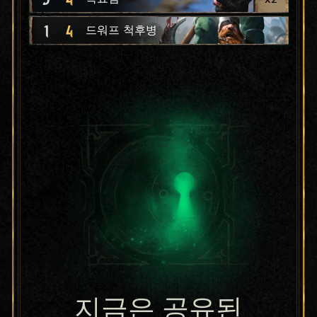
1
4
드워프 척후병
지금은 공유된