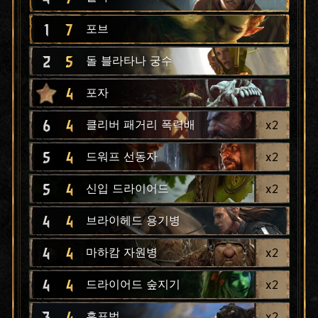
1
7
포브
2
5
돌 블라타나 궁수
4
포자
6
4
x
2
클리버 패거리 폭력배
5
4
x
2
드워프 선동자
5
4
x
2
신입 드라이어드
4
4
브라이헤드 용기병
4
4
x
2
마하캄 자원병
4
4
x
2
드라이어드 숲지기
3
4
x
2
흑표범