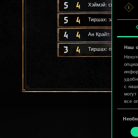
5
4
Хэймэй: скальд
5
4
Тиршах: захватчица
4
4
Ан Крайт: мародер
3
4
Наш с
Тиршах: поединщик
Некот
опцио
инфор
удобн
с наш
могут
все о
Выбор
Найти
Необх
согласия
cooki
«Наст