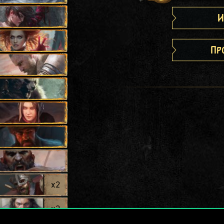
И
Пр
x
2
x
2