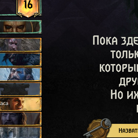
16
Пока зд
толь
которы
дру
Но и
жаса
Назват