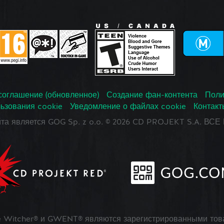
соглашение (обновленное)
Создание фан-контента
Поли
ьзования cookie
Уведомление о файлах cookie
Контакт
йта является GOG Sp. z o.o. © 2026 CD PROJEKT S.A. В
 Witcher® и GWENT® являются зарегистрированными тов