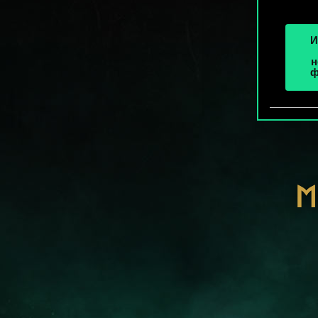
И
н
ф
М