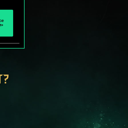
се
и»
Т?