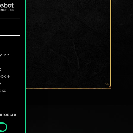
угие
о
ookie
е
ако
файлы
нговые