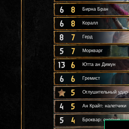
6
8
Бирна Бран
6
8
Коралл
8
7
Герд
5
7
Моркварг
13
6
Ютта ан Димун
6
6
Гремист
5
Оглушительный удар
4
5
Ан Крайт: налетчики
5
4
Броквар: охотник