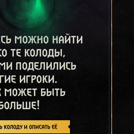
есь можно найти
ко те колоды,
ми поделились
гие игроки.
х может быть
больше!
ь колоду и описать её