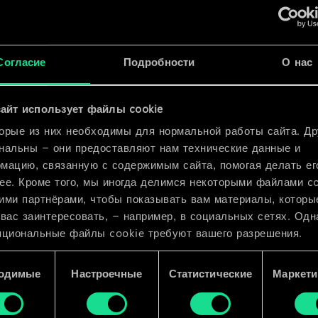
x
2
x
2
Согласие
Подробности
О нас
айт использует файлы cookie
x
2
орые из них необходимы для нормальной работы сайта. Др
нальны — они предоставляют нам технические данные и
мацию, связанную с содержимым сайта, помогая делать ег
ее. Кроме того, мы иногда делимся некоторыми файлами c
ими партнёрами, чтобы показывать вам материалы, которы
 вас заинтересовать, — например, в социальных сетях. Одн
пциональные файлы cookie требуют вашего разрешения.
 подробную информацию о том, как мы используем ваши 
одимые
Настроечные
Статистические
Маркети
e, и изменить связанные с ними параметры можно в меню
ройки» ниже.