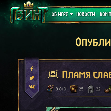
Поддержка
Алое
ОБ ИГРЕ
НОВОСТИ
КОМП
Опубли
Пламя сла
8 810
25
22