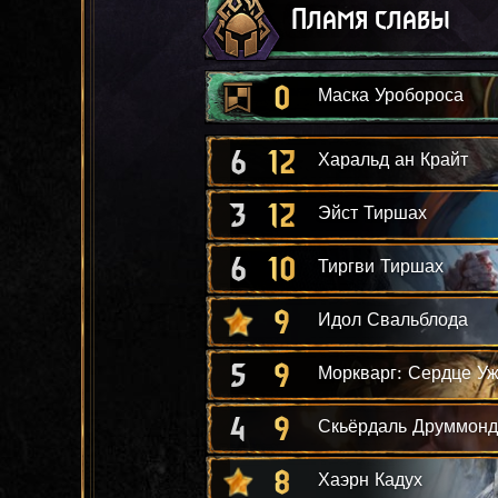
Пламя славы
0
Маска Уробороса
6
12
Харальд ан Крайт
3
12
Эйст Тиршах
6
10
Тиргви Тиршах
9
Идол Свальблода
5
9
Моркварг: Сердце У
4
9
Скьёрдаль Друммонд
8
Хаэрн Кадух