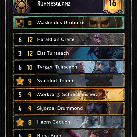
16
Ruhmesglanz
0
Maske des Uroboros
6
12
Harald an Craite
3
12
Eist Tuirseach
6
10
Tyrggvi Tuirseach
9
Svalblod-Totem
5
9
Morkvarg: Schreckensherz
4
9
Skjordal Drummond
8
Haern Caduch
6
8
Birna Bran