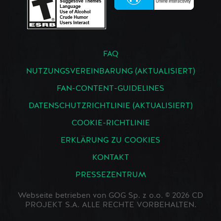
FAQ
NUTZUNGSVEREINBARUNG (AKTUALISIERT)
FAN-CONTENT-GUIDELINES
DATENSCHUTZRICHTLINIE (AKTUALISIERT)
COOKIE-RICHTLINIE
ERKLÄRUNG ZU COOKIES
KONTAKT
PRESSEZENTRUM
Webseite betrieben von GOG Sp. z o.o. © 2026 CD
PROJEKT S.A. ALLE RECHTE VORBEHALTEN.