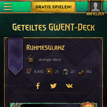
GRATIS SPIELEN!
ANMELDEN
Geteiltes GWENT-Deck
Ruhmesglanz
skellige
deck
8.810
25
22
162