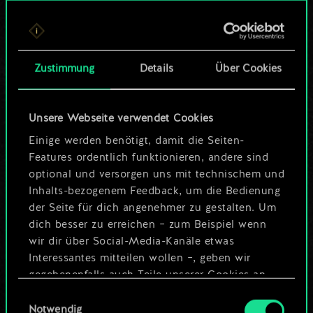
Bis jetzt ist dies nur
ein geteilter Satz
Zustimmung
Details
Über Cookies
Karten.
Wo es doch so viel
Unsere Webseite verwendet Cookies
mehr sein kann!
Einige werden benötigt, damit die Seiten-
Features ordentlich funktionieren, andere sind
optional und versorgen uns mit technischem und
Inhalts-bezogenem Feedback, um die Bedienung
Deck benennen und Leitfaden
der Seite für dich angenehmer zu gestalten. Um
erstellen
dich besser zu erreichen – zum Beispiel wenn
wir dir über Social-Media-Kanäle etwas
Interessantes mitteilen wollen –, geben wir
Deck bearbeiten
gegebenenfalls auch Teile unserer Cookies an
unsere Partner weiter. Jeder dieser optionalen
Einwilligungsauswahl
ODER
Cookies erfordert allerdings deine Zustimmung.
Notwendig