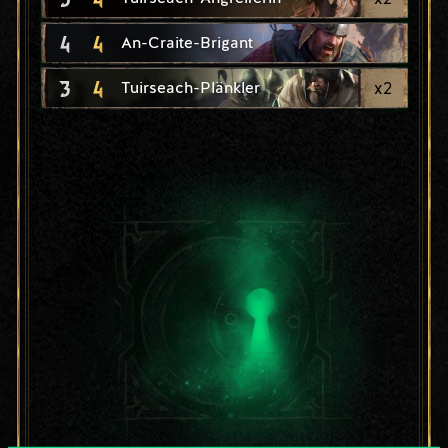
4
4
An-Craite-Brigant
3
4
x
2
Tuirseach-Plänkler