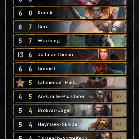
6
8
Koralle
8
7
Gerd
5
7
Morkvarg
13
6
Jutta an Dimun
6
6
Gremist
5
Lähmender Hieb
4
5
x
2
An-Craite-Plünderer
5
4
x
2
Brokvar-Jäger
5
4
x
2
Heymaey-Skalde
5
4
x
2
Tuirseach-Angreiferin