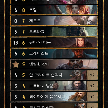
6
8
코랄
8
7
게르트
5
7
모크바그
13
6
유타 안 디문
6
6
그레미스트
5
맹렬한 강타
4
5
x
2
안 크라이트 습격자
5
4
x
2
브록바 사냥꾼
5
4
x
2
헤이마에이 음유시인
5
4
x
2
튀샤흐 침략자