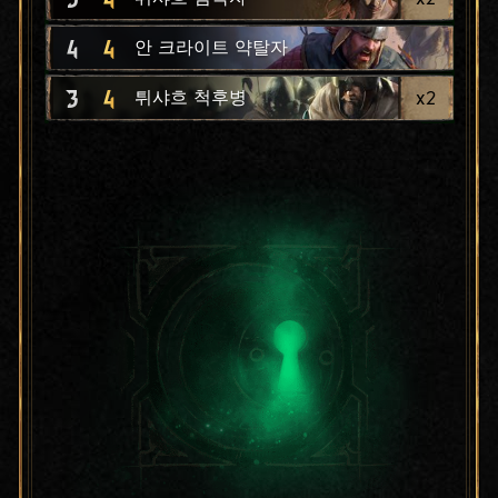
4
4
안 크라이트 약탈자
3
4
x
2
튀샤흐 척후병