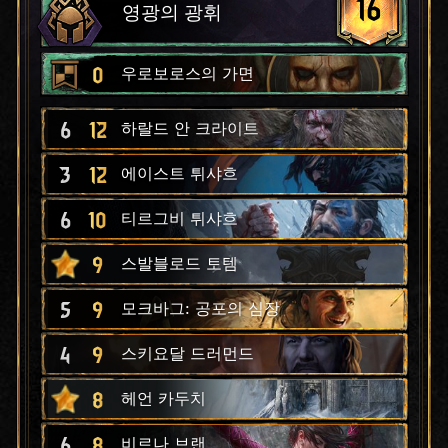
16
영광의 광휘
0
우로보로스의 가면
6
12
하랄드 안 크라이트
3
12
에이스트 튀샤흐
6
10
티르그비 튀샤흐
9
스발블로드 토템
5
9
모크바그: 공포의 심장
4
9
스키요달 드러먼드
8
헤언 카두치
6
8
비르나 브랜