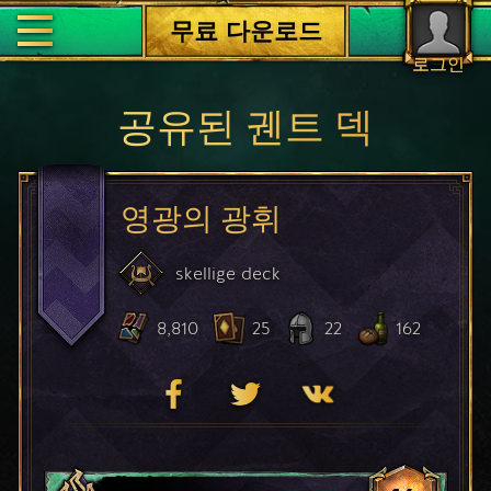
무료 다운로드
로그인
공유된 궨트 덱
영광의 광휘
skellige
deck
8,810
25
22
162