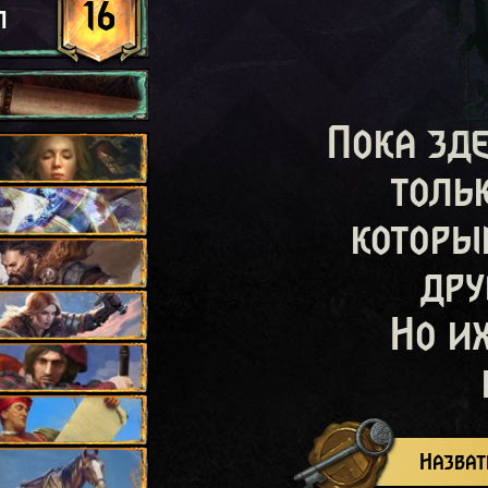
16
л
Пока зд
толь
которы
дру
Но и
Назват