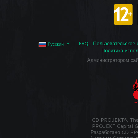
FAQ
Пользовательское 
Русский
Политика испол
Администратором са
CD PROJEKT®, The
PROJEKT Capital G
Разработано CD PRO