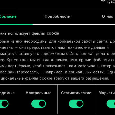
x
2
Согласие
Подробности
О нас
x
2
айт использует файлы cookie
орые из них необходимы для нормальной работы сайта. Др
нальны — они предоставляют нам технические данные и
мацию, связанную с содержимым сайта, помогая делать ег
ее. Кроме того, мы иногда делимся некоторыми файлами c
ими партнёрами, чтобы показывать вам материалы, которы
 вас заинтересовать, — например, в социальных сетях. Одн
пциональные файлы cookie требуют вашего разрешения.
 подробную информацию о том, как мы используем ваши 
одимые
Настроечные
Статистические
Маркети
e, и изменить связанные с ними параметры можно в меню
ройки» ниже.