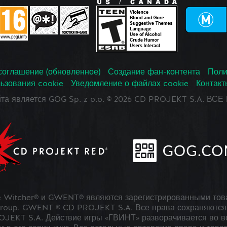
соглашение (обновленное)
Создание фан-контента
Поли
ьзования cookie
Уведомление о файлах cookie
Контакт
йта является GOG Sp. z o.o. © 2026 CD PROJEKT S.A. В
 Witcher® и GWENT® являются зарегистрированными тов
roup. GWENT © CD PROJEKT S.A. Все права сохраняются 
JEKT S.A. Действие игры «ГВИНТ» разворачивается во в