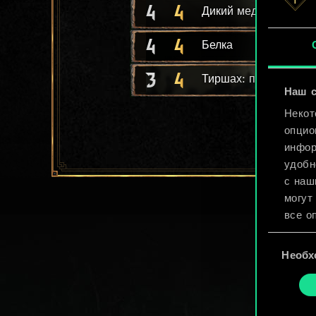
4
4
Дикий медведь
4
4
Белка
3
4
Тиршах: поединщик
Наш с
Некот
опцио
инфор
удобн
с наш
могут
все о
Выбор
Найти
Необх
согласия
cooki
«Наст