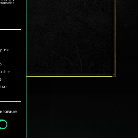
угие
о
ookie
е
ако
файлы
нговые