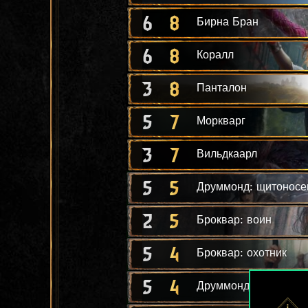
6
8
Бирна Бран
6
8
Коралл
3
8
Панталон
5
7
Моркварг
3
7
Вильдкаарл
5
5
Друммонд: щитоносе
2
5
Броквар: воин
5
4
Броквар: охотник
5
4
Друммонд: берсерк