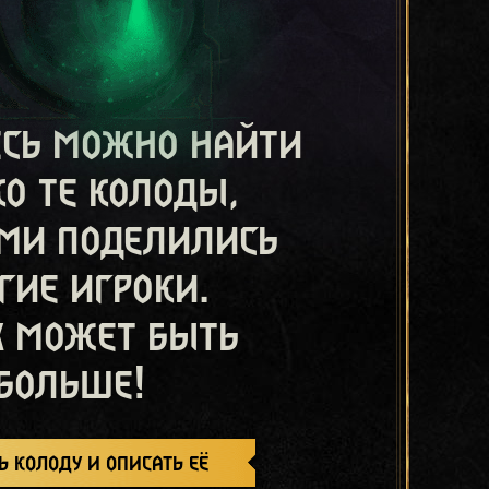
есь можно найти
ко те колоды,
ми поделились
гие игроки.
х может быть
больше!
ь колоду и описать её