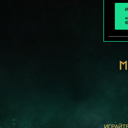
И
н
ф
М
ИГРАЙТЕ