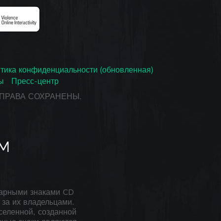
тика конфиденциальности (обновленная)
ы
Пресс-центр
СЕ ПРАВА СОХРАНЕНЫ.
арными знаками CD
за их владельцами.
селенной, созданной