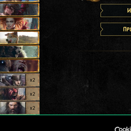
И
Пр
ц
x
2
x
2
x
2
x
2