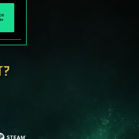
се
и»
Т?