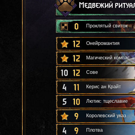
Медвежий ритуа
0
Проклятый свиток
12
Онейромантия
12
Магический компас
10
12
Сове
4
11
Керис ан Крайт
5
10
Лютик: тщеславие
9
Королевский указ
4
9
Плотва