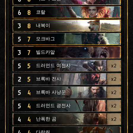
6
8
코랄
3
8
내복이
5
7
모크바그
3
7
빌드카알
5
5
x
2
드러먼드 여전사
2
5
x
2
브록바 전사
5
4
x
2
브록바 사냥꾼
5
4
x
2
드러먼드 광전사
4
4
x
2
난폭한 곰
4
4
다람쥐