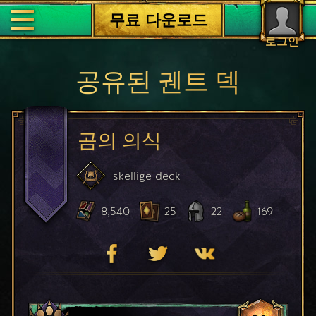
무료 다운로드
로그인
공유된 궨트 덱
곰의 의식
skellige
deck
8,540
25
22
169