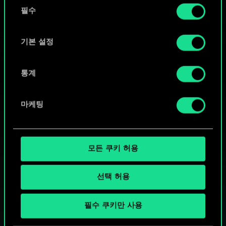
동
커뮤니티 덱 둘러보기
쿠키 사용에 관한 세부 사항이나 관련 설정은 아래의
필수
의
"Settings" 메뉴에서 확인할 수 있습니다.
선
택
기본 설정
통계
마케팅
모든 쿠키 허용
선택 허용
궨트 한 판 어떠신가요?
필수 쿠키만 사용