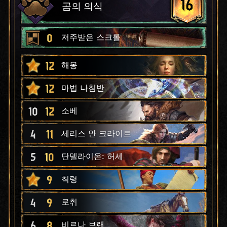
16
곰의 의식
0
저주받은 스크롤
12
해몽
12
마법 나침반
10
12
소베
4
11
세리스 안 크라이트
5
10
단델라이온: 허세
9
칙령
4
9
로취
6
8
비르나 브랜