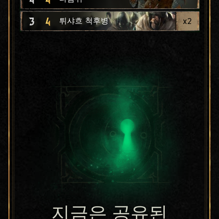
3
4
x
2
튀샤흐 척후병
지금은 공유된