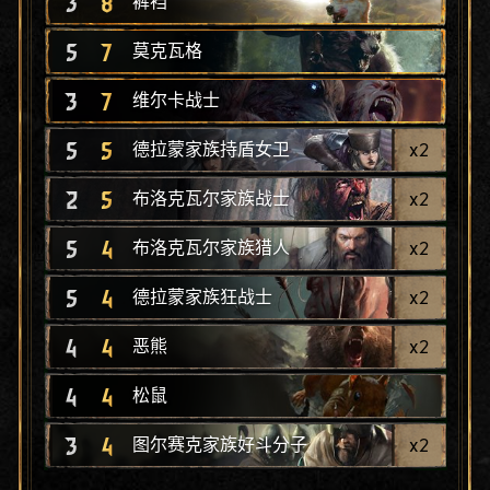
3
8
裤裆
5
7
莫克瓦格
3
7
维尔卡战士
5
5
x
2
德拉蒙家族持盾女卫
2
5
x
2
布洛克瓦尔家族战士
5
4
x
2
布洛克瓦尔家族猎人
5
4
x
2
德拉蒙家族狂战士
4
4
x
2
恶熊
4
4
松鼠
3
4
x
2
图尔赛克家族好斗分子