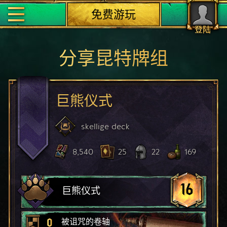
免费游玩
登陆
分享昆特牌组
巨熊仪式
skellige
deck
8,540
25
22
169
16
巨熊仪式
0
被诅咒的卷轴