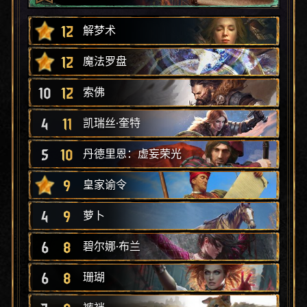
12
解梦术
12
魔法罗盘
10
12
索佛
4
11
凯瑞丝·奎特
5
10
丹德里恩：虚妄荣光
9
皇家谕令
4
9
萝卜
6
8
碧尔娜·布兰
6
8
珊瑚