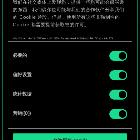
我们在社交媒体上发现您，提供一些您可能会感兴趣
的东西，我们偶尔也可能与我们的合作伙伴分享我们
的 Cookie 片段。但是，使用所有这些非强制性的
给牌组命名并撰写攻略
Cookie 都需要提前获取您的许可。
编辑牌组
您可以在下面的"设置"菜单中找到有关我们使用
Cookie 的所有详细信息，并调整您对 Cookie 的偏
同
好。一旦您了解了其中的内容并准备好继续，请点
必要的
意
或
击"确定"。
选
择
偏好设置
浏览社区牌组
统计数据
营销({0})