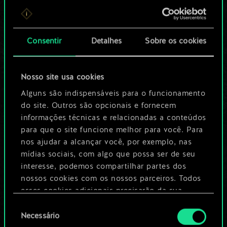
6
6
Rainha da Noite
5
6
Gael
Consentir
Detalhes
Sobre os cookies
4
6
x
2
Fleder
6
5
Maxii Van Dekkar
Nosso site usa cookies
5
5
Nekurat
Alguns são indispensáveis para o funcionamento
do site. Outros são opcionais e fornecem
4
5
x
2
Alpor
informações técnicas e relacionadas a conteúdos
para que o site funcione melhor para você. Para
4
5
Íncubo
nos ajudar a alcançar você, por exemplo, nas
mídias sociais, com algo que possa ser de seu
4
Sede Eterna
interesse, podemos compartilhar partes dos
nossos cookies com os nossos parceiros. Todos
4
x
2
Banquete de Sangue
esses cookies adicionais precisarão da sua
permissão, no entanto.
5
4
x
2
Plumard
Seleção
Necessário
de