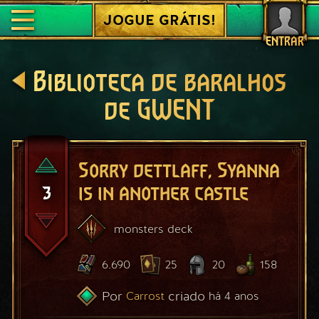
JOGUE GRÁTIS!
ENTRAR
Biblioteca de baralhos
de GWENT
Sorry dettlaff, Syanna
3
is in another castle
monsters
deck
6.690
25
20
158
Por
criado
Carrost
há 4 anos