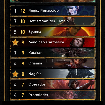
1
12
Regis: Renascido
7
10
Dettlaff van der Eretein
5
10
Syanna
9
Maldição Carmesim
7
9
Katakan
4
9
Orianna
8
Naglfar
4
7
Operador
4
7
Protofleder