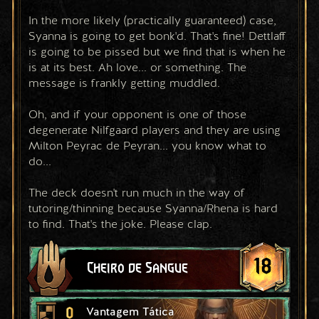
In the more likely (practically guaranteed) case, 
Syanna is going to get bonk'd. That's fine! Dettlaff 
is going to be pissed but we find that is when he 
is at its best. Ah love... or something. The 
message is frankly getting muddled.
Oh, and if your opponent is one of those 
degenerate Nilfgaard players and they are using 
Milton Peyrac de Peyran... you know what to 
do...
The deck doesn't run much in the way of 
tutoring/thinning because Syanna/Rhena is hard 
to find. That's the joke. Please clap.
18
Cheiro de Sangue
0
Vantagem Tática