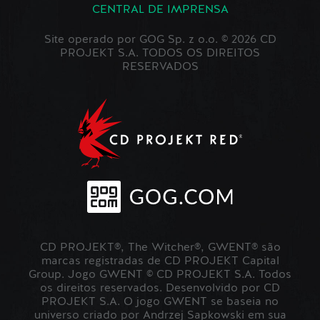
CENTRAL DE IMPRENSA
Site operado por GOG Sp. z o.o. © 2026 CD
PROJEKT S.A. TODOS OS DIREITOS
RESERVADOS
CD PROJEKT®, The Witcher®, GWENT® são
marcas registradas de CD PROJEKT Capital
Group. Jogo GWENT © CD PROJEKT S.A. Todos
os direitos reservados. Desenvolvido por CD
PROJEKT S.A. O jogo GWENT se baseia no
universo criado por Andrzej Sapkowski em sua