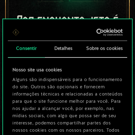
Por enquanto, isto é
apenas um conjunto
de cartas
Consentir
Detalhes
Sobre os cookies
compartilhado.
Nosso site usa cookies
No entanto, dá para
Alguns são indispensáveis para o funcionamento
ser muito mais!
do site. Outros são opcionais e fornecem
informações técnicas e relacionadas a conteúdos
para que o site funcione melhor para você. Para
Dê um nome para este baralho e crie
nos ajudar a alcançar você, por exemplo, nas
mídias sociais, com algo que possa ser de seu
um guia
interesse, podemos compartilhar partes dos
nossos cookies com os nossos parceiros. Todos