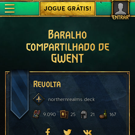
JOGUE GRÁTIS!
ENTRAR
Baralho
compartilhado de
GWENT
Revolta
northernrealms
deck
9.090
25
21
167