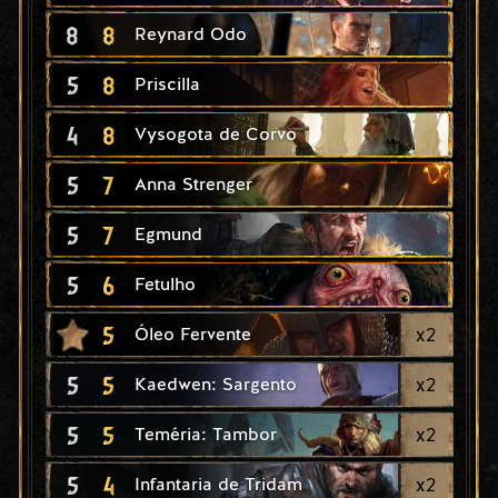
8
8
Reynard Odo
5
8
Priscilla
4
8
Vysogota de Corvo
5
7
Anna Strenger
5
7
Egmund
5
6
Fetulho
5
x
2
Óleo Fervente
5
5
x
2
Kaedwen: Sargento
5
5
x
2
Teméria: Tambor
5
4
x
2
Infantaria de Tridam