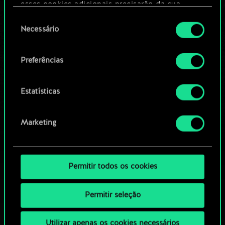
Editar baralho
esses cookies adicionais precisarão da sua
permissão, no entanto.
Seleção
Necessário
OU
de
Você encontrará todos os detalhes sobre o uso
consentimento
de cookies e poderá ajustar as suas preferências
Preferências
Navegue pelos baralhos da
no menu "Configurações" abaixo.
comunidade
Estatísticas
Marketing
Permitir todos os cookies
Permitir seleção
Utilizar apenas os cookies necessários