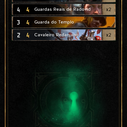
4
4
x
2
Guardas Reais de Radovid
3
4
Guarda do Templo
2
4
x
2
Cavaleiro Redaniano