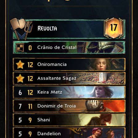
17
Revolta
0
Crânio de Cristal
12
Oniromancia
12
Assaltante Sagaz
6
12
Keira Metz
7
11
Donimir de Troia
5
9
Shani
5
9
Dandelion