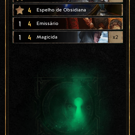
4
Espelho de Obsidiana
1
4
Emissário
1
4
x
2
Magicida