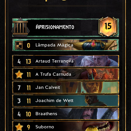
15
Aprisionamento
0
Lâmpada Mágica
4
13
Artaud Terranova
11
A Trufa Carnuda
7
11
Jan Calveit
3
11
Joachim de Wett
4
10
Braathens
9
Suborno