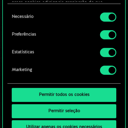
Editar baralho
esses cookies adicionais precisarão da sua
permissão, no entanto.
Seleção
Necessário
OU
de
Você encontrará todos os detalhes sobre o uso
consentimento
de cookies e poderá ajustar as suas preferências
Preferências
Navegue pelos baralhos da
no menu "Configurações" abaixo.
comunidade
Estatísticas
Marketing
Permitir todos os cookies
Permitir seleção
Utilizar apenas os cookies necessários