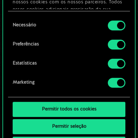
nossos cookies com os nossos parceiros. Todos
esses cookies adicionais precisarão da sua
Editar baralho
permissão, no entanto.
Seleção
Necessário
de
Você encontrará todos os detalhes sobre o uso
OU
consentimento
de cookies e poderá ajustar as suas preferências
Preferências
no menu "Configurações" abaixo.
Navegue pelos baralhos da
comunidade
Estatísticas
Marketing
Permitir todos os cookies
Permitir seleção