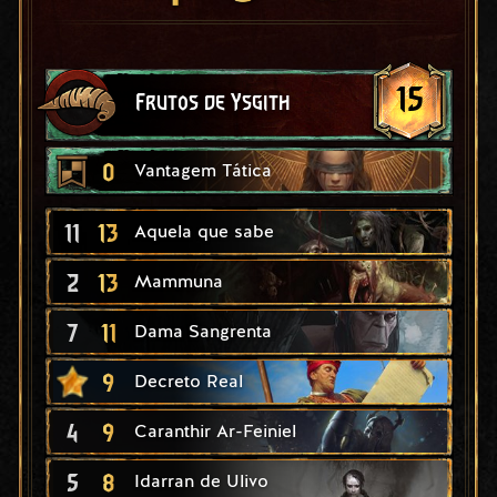
15
Frutos de Ysgith
0
Vantagem Tática
11
13
Aquela que sabe
2
13
Mammuna
7
11
Dama Sangrenta
9
Decreto Real
4
9
Caranthir Ar-Feiniel
5
8
Idarran de Ulivo