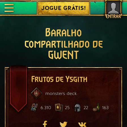
JOGUE GRÁTIS!
ENTRAR
Baralho
compartilhado de
GWENT
Frutos de Ysgith
monsters
deck
6.310
25
22
163