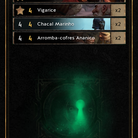
4
x
2
Vigarice
4
4
x
2
Chacal Marinho
4
4
x
2
Arromba-cofres Ananico