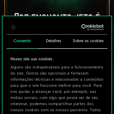
Por enquanto, isto é
apenas um conjunto
de cartas
Consentir
Detalhes
Sobre os cookies
compartilhado.
Nosso site usa cookies
No entanto, dá para
Alguns são indispensáveis para o funcionamento
ser muito mais!
do site. Outros são opcionais e fornecem
informações técnicas e relacionadas a conteúdos
para que o site funcione melhor para você. Para
Dê um nome para este baralho e crie
nos ajudar a alcançar você, por exemplo, nas
mídias sociais, com algo que possa ser de seu
um guia
interesse, podemos compartilhar partes dos
nossos cookies com os nossos parceiros. Todos