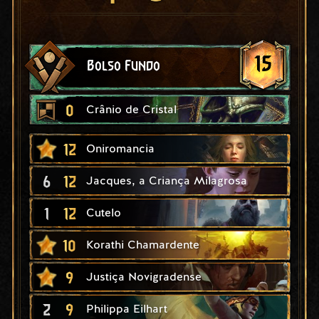
15
Bolso Fundo
0
Crânio de Cristal
12
Oniromancia
6
12
Jacques, a Criança Milagrosa
1
12
Cutelo
10
Korathi Chamardente
9
Justiça Novigradense
2
9
Philippa Eilhart