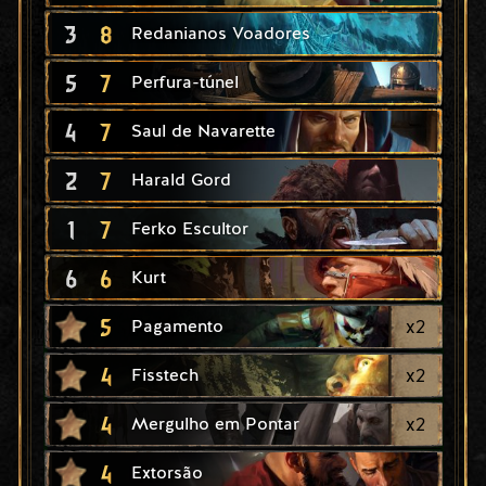
3
8
Redanianos Voadores
5
7
Perfura-túnel
4
7
Saul de Navarette
2
7
Harald Gord
1
7
Ferko Escultor
6
6
Kurt
5
x
2
Pagamento
4
x
2
Fisstech
4
x
2
Mergulho em Pontar
4
Extorsão