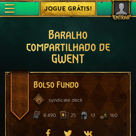
JOGUE GRÁTIS!
ENTRAR
Baralho
compartilhado de
GWENT
Bolso Fundo
syndicate
deck
8.490
25
13
160