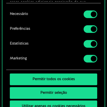
Editar baralho
esses cookies adicionais precisarão da sua
permissão, no entanto.
Seleção
Necessário
OU
de
Você encontrará todos os detalhes sobre o uso
consentimento
de cookies e poderá ajustar as suas preferências
Preferências
Navegue pelos baralhos da
no menu "Configurações" abaixo.
comunidade
Estatísticas
Marketing
Permitir todos os cookies
Permitir seleção
Utilizar apenas os cookies necessários