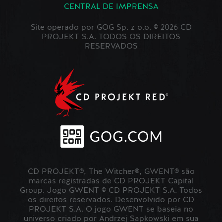
CENTRAL DE IMPRENSA
Site operado por GOG Sp. z o.o. © 2026 CD
PROJEKT S.A. TODOS OS DIREITOS
RESERVADOS
CD PROJEKT®, The Witcher®, GWENT® são
marcas registradas de CD PROJEKT Capital
Group. Jogo GWENT © CD PROJEKT S.A. Todos
os direitos reservados. Desenvolvido por CD
PROJEKT S.A. O jogo GWENT se baseia no
universo criado por Andrzej Sapkowski em sua