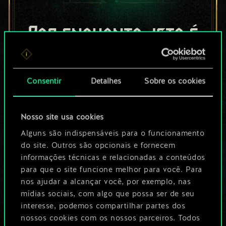
Por enquanto, isto é
apenas um conjunto
de cartas
Consentir
Detalhes
Sobre os cookies
compartilhado.
Nosso site usa cookies
No entanto, dá para
Alguns são indispensáveis para o funcionamento
ser muito mais!
do site. Outros são opcionais e fornecem
informações técnicas e relacionadas a conteúdos
para que o site funcione melhor para você. Para
Dê um nome para este baralho e crie
nos ajudar a alcançar você, por exemplo, nas
mídias sociais, com algo que possa ser de seu
um guia
interesse, podemos compartilhar partes dos
nossos cookies com os nossos parceiros. Todos