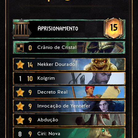
15
Aprisionamento
0
Crânio de Cristal
14
Nekker Dourado
1
10
Kolgrim
9
Decreto Real
9
Invocação de Yennefer
9
Abdução
8
9
Ciri: Nova