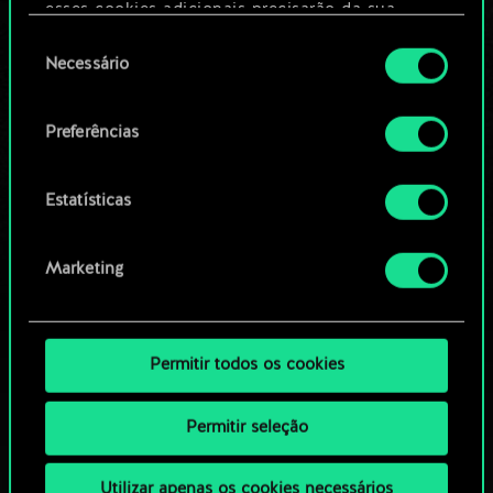
Editar baralho
esses cookies adicionais precisarão da sua
permissão, no entanto.
Seleção
Necessário
OU
de
Você encontrará todos os detalhes sobre o uso
consentimento
de cookies e poderá ajustar as suas preferências
Preferências
Navegue pelos baralhos da
no menu "Configurações" abaixo.
comunidade
Estatísticas
Marketing
Permitir todos os cookies
Permitir seleção
Utilizar apenas os cookies necessários