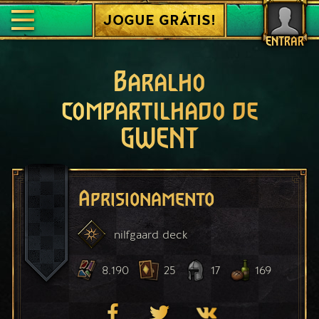
JOGUE GRÁTIS!
ENTRAR
Baralho
compartilhado de
GWENT
Aprisionamento
nilfgaard
deck
8.190
25
17
169