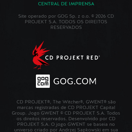
CENTRAL DE IMPRENSA
Site operado por GOG Sp. z o.o. © 2026 CD
PROJEKT S.A. TODOS OS DIREITOS
RESERVADOS
CD PROJEKT®, The Witcher®, GWENT® são
marcas registradas de CD PROJEKT Capital
Group. Jogo GWENT © CD PROJEKT S.A. Todos
os direitos reservados. Desenvolvido por CD
PROJEKT S.A. O jogo GWENT se baseia no
universo criado por Andrzej Sapkowski em sua