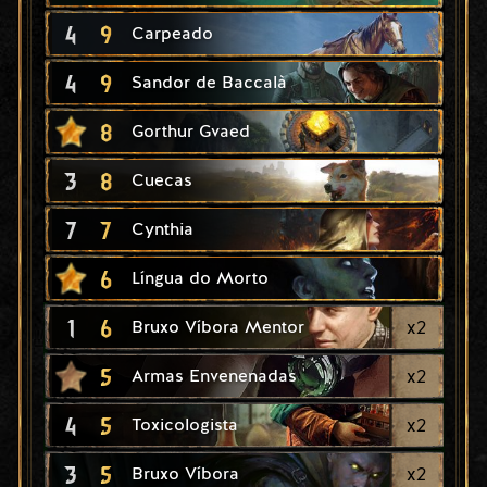
4
9
Carpeado
4
9
Sandor de Baccalà
8
Gorthur Gvaed
3
8
Cuecas
7
7
Cynthia
6
Língua do Morto
1
6
x
2
Bruxo Víbora Mentor
5
x
2
Armas Envenenadas
4
5
x
2
Toxicologista
3
5
x
2
Bruxo Víbora