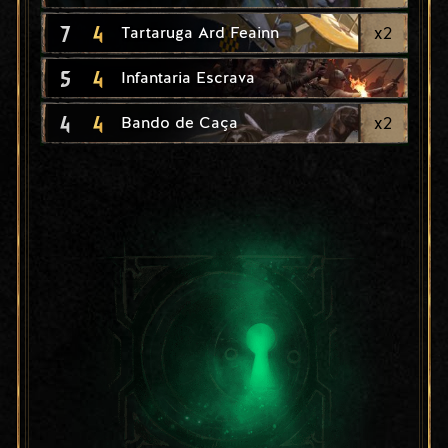
7
4
x
2
Tartaruga Ard Feainn
5
4
Infantaria Escrava
4
4
x
2
Bando de Caça