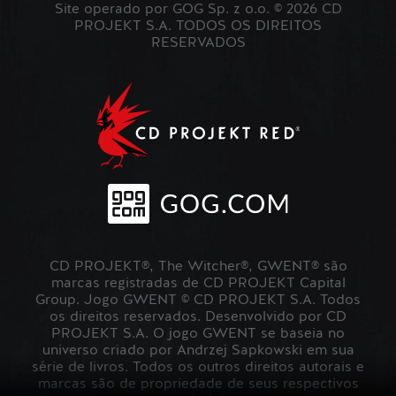
Site operado por GOG Sp. z o.o. © 2026 CD
PROJEKT S.A. TODOS OS DIREITOS
RESERVADOS
CD PROJEKT®, The Witcher®, GWENT® são
marcas registradas de CD PROJEKT Capital
Group. Jogo GWENT © CD PROJEKT S.A. Todos
os direitos reservados. Desenvolvido por CD
PROJEKT S.A. O jogo GWENT se baseia no
universo criado por Andrzej Sapkowski em sua
série de livros. Todos os outros direitos autorais e
marcas são de propriedade de seus respectivos