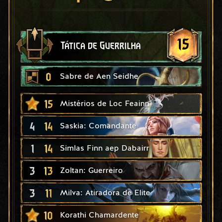
15
Tática de Guerrilha
0
Sabre de Aen Seidhe
15
Mistérios de Loc Feainn
4
14
Saskia: Comandante
1
14
Simlas Finn aep Dabairr
3
13
Zoltan: Guerreiro
3
11
Milva: Atiradora de Elite
10
Korathi Chamardente