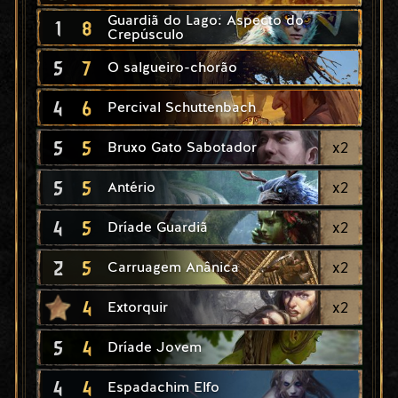
Guardiã do Lago: Aspecto do
1
8
Crepúsculo
5
7
O salgueiro-chorão
4
6
Percival Schuttenbach
5
5
x
2
Bruxo Gato Sabotador
5
5
x
2
Antério
4
5
x
2
Dríade Guardiã
2
5
x
2
Carruagem Anânica
4
x
2
Extorquir
5
4
Dríade Jovem
4
4
Espadachim Elfo