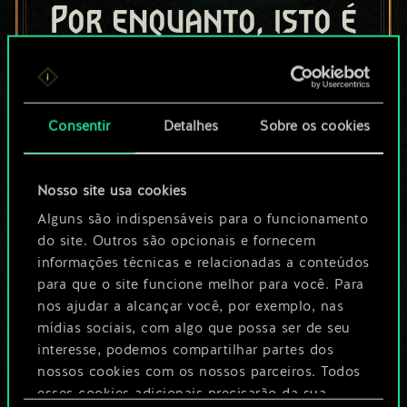
Por enquanto, isto é
apenas um conjunto
de cartas
Consentir
Detalhes
Sobre os cookies
compartilhado.
No entanto, dá para
Nosso site usa cookies
ser muito mais!
Alguns são indispensáveis para o funcionamento
do site. Outros são opcionais e fornecem
informações técnicas e relacionadas a conteúdos
para que o site funcione melhor para você. Para
Dê um nome para este baralho e crie
nos ajudar a alcançar você, por exemplo, nas
um guia
mídias sociais, com algo que possa ser de seu
interesse, podemos compartilhar partes dos
Editar baralho
nossos cookies com os nossos parceiros. Todos
esses cookies adicionais precisarão da sua