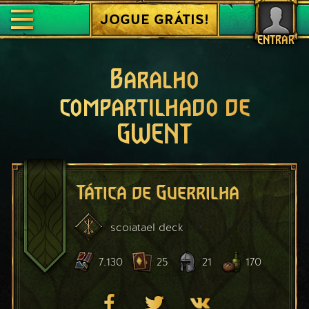
JOGUE GRÁTIS!
ENTRAR
Baralho
compartilhado de
GWENT
Tática de Guerrilha
scoiatael
deck
7.130
25
21
170