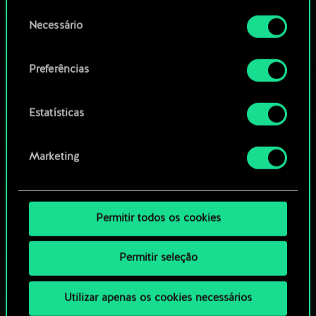
permissão, no entanto.
OU
Seleção
Necessário
de
Você encontrará todos os detalhes sobre o uso
consentimento
Navegue pelos baralhos da
de cookies e poderá ajustar as suas preferências
Preferências
no menu "Configurações" abaixo.
comunidade
Estatísticas
Marketing
Permitir todos os cookies
Permitir seleção
Utilizar apenas os cookies necessários