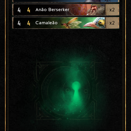
4
4
x
2
Anão Berserker
4
4
x
2
Camaleão