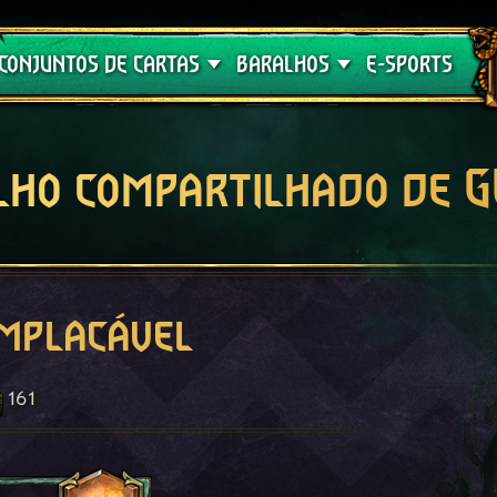
Crimson Curse
Guia de Baralhos
CONJUNTOS DE CARTAS
BARALHOS
E-SPORTS
lho compartilhado de 
Implacável
161