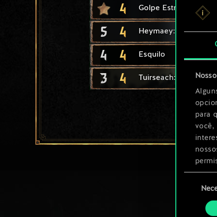
4
Golpe Estripador
5
4
Heymaey: Escaldo
4
4
Esquilo
3
4
Nosso 
Tuirseach: Combaten
Algun
opcio
para 
você,
inter
nosso
permi
Seleção
Você 
Nece
de
ajust
consenti