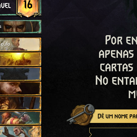
16
ável
s
Por en
sculo
apenas
cartas
No enta
m
Dê um nome par