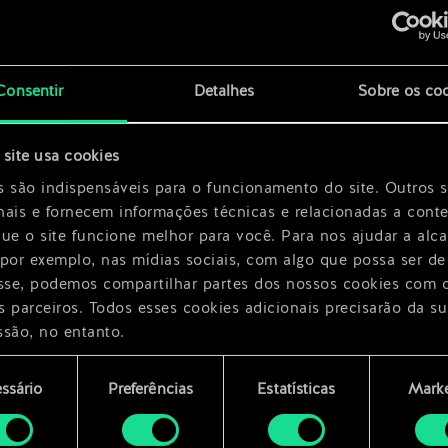
x
2
Consentir
Detalhes
Sobre os co
site usa cookies
te
x
2
s são indispensáveis para o funcionamento do site. Outros 
nais e fornecem informações técnicas e relacionadas a cont
que o site funcione melhor para você. Para nos ajudar a alc
 por exemplo, nas mídias sociais, com algo que possa ser de
esse, podemos compartilhar partes dos nossos cookies com 
s parceiros. Todos esses cookies adicionais precisarão da su
ssão, no entanto.
encontrará todos os detalhes sobre o uso de cookies e pode
ssário
Preferências
Estatísticas
Marke
ar as suas preferências no menu "Configurações" abaixo.
mento