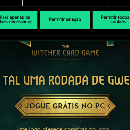
ilizar apenas os
Permitir todos
Permitir seleção
kies necessários
cookies
 TAL UMA RODADA DE GW
JOGUE GRÁTIS NO PC
Este jogo oferece compras no jogo