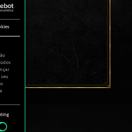
okies
são
eúdos
ançar
 seu
os
a
rá
ting