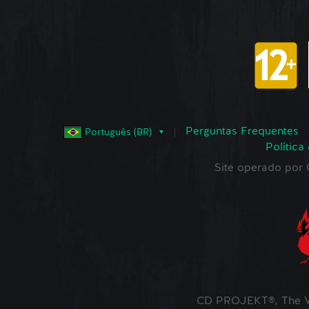
Perguntas Frequentes
Português (BR)
Política
Site operado po
CD PROJEKT®, The W