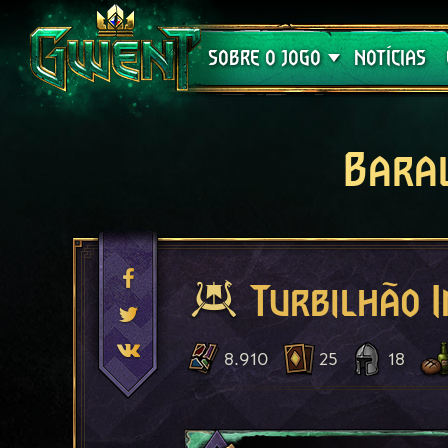
Suporte
SOBRE O JOGO
NOTÍCIAS
Bara
Turbilhão 
8.910
25
18