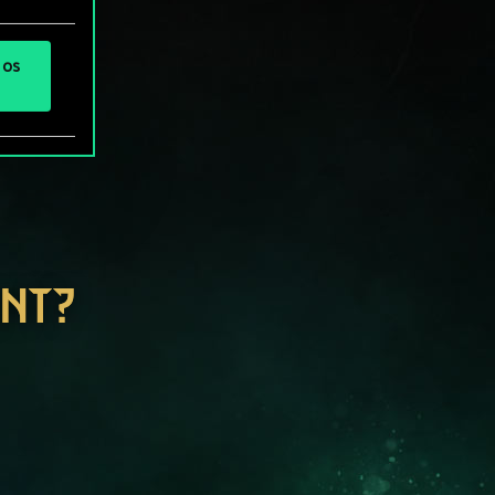
 os
ENT?