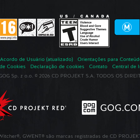
Acordo de Usuário (atualizado)
Orientações para Conteúd
 de Cookies
Declaração de cookies
Contato
Central de 
r GOG Sp. z o.o. © 2026 CD PROJEKT S.A. TODOS OS DIR
itcher®, GWENT® são marcas registradas de CD PROJEKT 