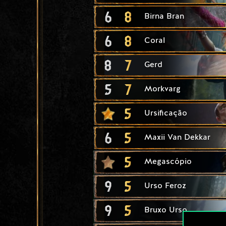
6
8
Birna Bran
6
8
Coral
8
7
Gerd
5
7
Morkvarg
5
Ursificação
6
5
Maxii Van Dekkar
5
Megascópio
9
5
Urso Feroz
9
5
Bruxo Urso