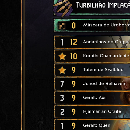
Turbilhão Implac
0
Máscara de Uroboro
1
12
Andarilhos do Crepú
10
Korathi Chamardente
9
Totem de Svalblod
7
9
Junod de Belhaven
3
9
Geralt: Axii
2
9
Hjalmar an Craite
1
9
Geralt: Quen