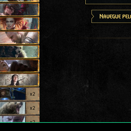
Navegue pel
x
2
x
2
x
2