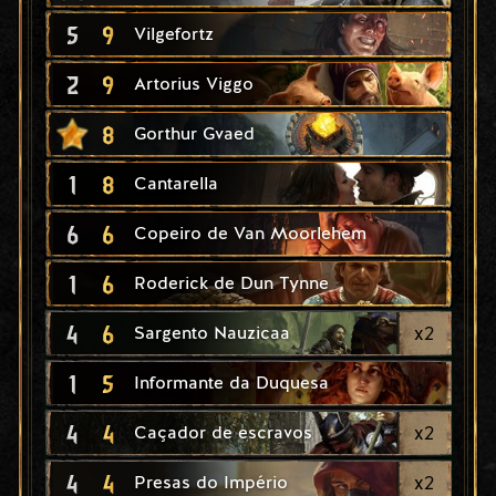
5
9
Vilgefortz
2
9
Artorius Viggo
8
Gorthur Gvaed
1
8
Cantarella
6
6
Copeiro de Van Moorlehem
1
6
Roderick de Dun Tynne
4
6
x
2
Sargento Nauzicaa
1
5
Informante da Duquesa
4
4
x
2
Caçador de escravos
4
4
x
2
Presas do Império