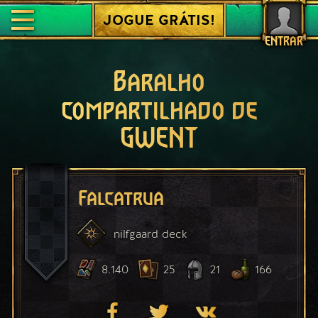
JOGUE GRÁTIS!
ENTRAR
Baralho
compartilhado de
GWENT
Falcatrua
nilfgaard
deck
8.140
25
21
166