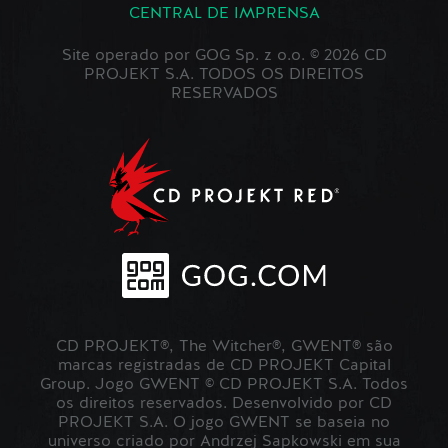
CENTRAL DE IMPRENSA
Site operado por GOG Sp. z o.o. © 2026 CD
PROJEKT S.A. TODOS OS DIREITOS
RESERVADOS
CD PROJEKT®, The Witcher®, GWENT® são
marcas registradas de CD PROJEKT Capital
Group. Jogo GWENT © CD PROJEKT S.A. Todos
os direitos reservados. Desenvolvido por CD
PROJEKT S.A. O jogo GWENT se baseia no
universo criado por Andrzej Sapkowski em sua