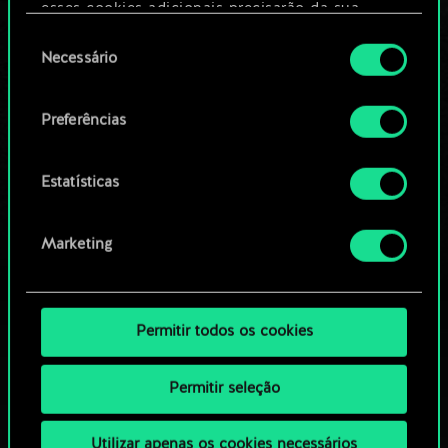
Editar baralho
esses cookies adicionais precisarão da sua
permissão, no entanto.
Seleção
Necessário
OU
de
Você encontrará todos os detalhes sobre o uso
consentimento
de cookies e poderá ajustar as suas preferências
Preferências
Navegue pelos baralhos da
no menu "Configurações" abaixo.
comunidade
Estatísticas
Marketing
Permitir todos os cookies
Permitir seleção
Utilizar apenas os cookies necessários