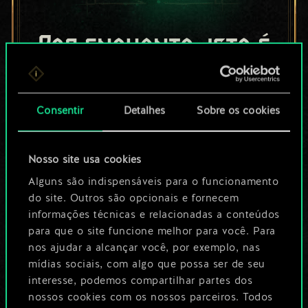
Por enquanto, isto é
apenas um conjunto
de cartas
Consentir
Detalhes
Sobre os cookies
compartilhado.
Nosso site usa cookies
No entanto, dá para
Alguns são indispensáveis para o funcionamento
ser muito mais!
do site. Outros são opcionais e fornecem
informações técnicas e relacionadas a conteúdos
para que o site funcione melhor para você. Para
Dê um nome para este baralho e crie
nos ajudar a alcançar você, por exemplo, nas
mídias sociais, com algo que possa ser de seu
um guia
interesse, podemos compartilhar partes dos
nossos cookies com os nossos parceiros. Todos