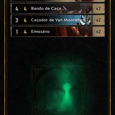
4
4
x
2
Bando de Caça
3
4
x
2
Caçador de Van Moorlehem
1
4
x
2
Emissário