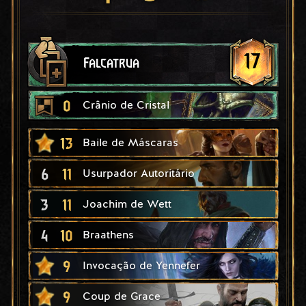
17
Falcatrua
0
Crânio de Cristal
13
Baile de Máscaras
6
11
Usurpador Autoritário
3
11
Joachim de Wett
4
10
Braathens
9
Invocação de Yennefer
9
Coup de Grace