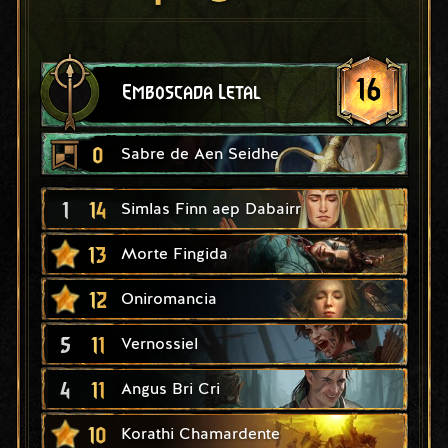
16
Emboscada Letal
0
Sabre de Aen Seidhe
1
14
Simlas Finn aep Dabairr
13
Morte Fingida
12
Oniromancia
5
11
Vernossiel
4
11
Angus Bri Cri
10
Korathi Chamardente