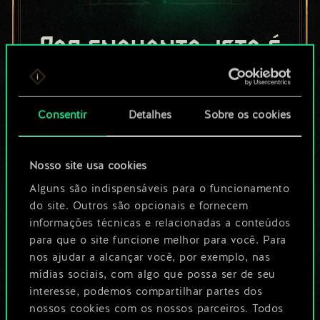
Por enquanto, isto é
apenas um conjunto
de cartas
Consentir
Detalhes
Sobre os cookies
compartilhado.
Nosso site usa cookies
No entanto, dá para
Alguns são indispensáveis para o funcionamento
ser muito mais!
do site. Outros são opcionais e fornecem
informações técnicas e relacionadas a conteúdos
para que o site funcione melhor para você. Para
Dê um nome para este baralho e crie
nos ajudar a alcançar você, por exemplo, nas
mídias sociais, com algo que possa ser de seu
um guia
interesse, podemos compartilhar partes dos
nossos cookies com os nossos parceiros. Todos