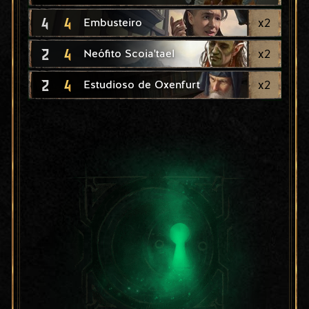
4
4
x
2
Embusteiro
2
4
x
2
Neófito Scoia'tael
2
4
x
2
Estudioso de Oxenfurt