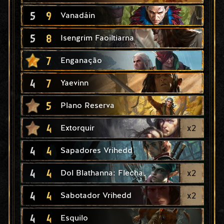
5
9
Vanadáin
5
8
Isengrim Faoiltiarna
7
Enganação
4
7
Yaevinn
5
Plano Reserva
4
x
2
Extorquir
4
4
Sapadores Vrihedd
4
4
x
2
Dol Blathanna: Flecha
4
4
x
2
Sabotador Vrihedd
4
4
Esquilo