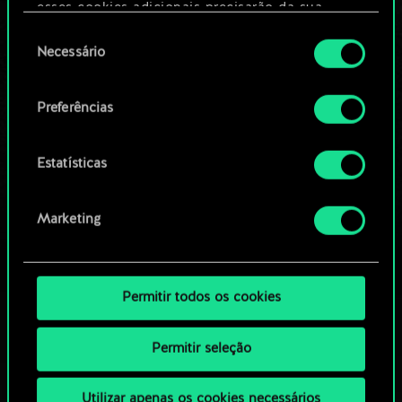
Editar baralho
esses cookies adicionais precisarão da sua
permissão, no entanto.
Seleção
Necessário
OU
de
Você encontrará todos os detalhes sobre o uso
consentimento
de cookies e poderá ajustar as suas preferências
Preferências
Navegue pelos baralhos da
no menu "Configurações" abaixo.
comunidade
Estatísticas
Marketing
Permitir todos os cookies
Permitir seleção
Utilizar apenas os cookies necessários