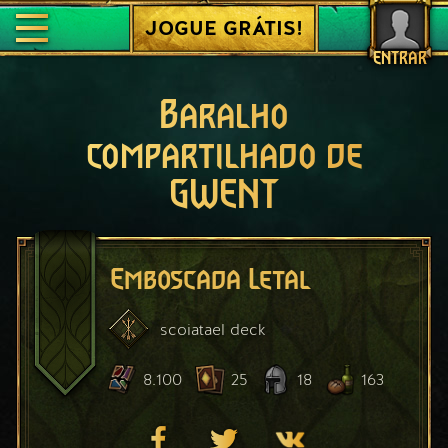
JOGUE GRÁTIS!
ENTRAR
Baralho
compartilhado de
GWENT
Emboscada Letal
scoiatael
deck
8.100
25
18
163