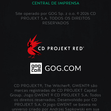
CENTRAL DE IMPRENSA
Site operado por GOG Sp. z o.o. © 2026 CD
PROJEKT S.A. TODOS OS DIREITOS
RESERVADOS
CD PROJEKT®, The Witcher®, GWENT® são
marcas registradas de CD PROJEKT Capital
Group. Jogo GWENT © CD PROJEKT S.A. Todos
os direitos reservados. Desenvolvido por CD
PROJEKT S.A. O jogo GWENT se baseia no
universo criado por Andrzej Sapkowski em sua