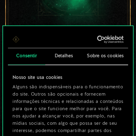
Por enquanto, isto é
apenas um conjunto
Consentir
Detalhes
Sobre os cookies
de cartas
compartilhado.
Nosso site usa cookies
No entanto, dá para
Alguns são indispensáveis para o funcionamento
do site. Outros são opcionais e fornecem
ser muito mais!
informações técnicas e relacionadas a conteúdos
para que o site funcione melhor para você. Para
nos ajudar a alcançar você, por exemplo, nas
Dê um nome para este baralho e crie
mídias sociais, com algo que possa ser de seu
interesse, podemos compartilhar partes dos
um guia