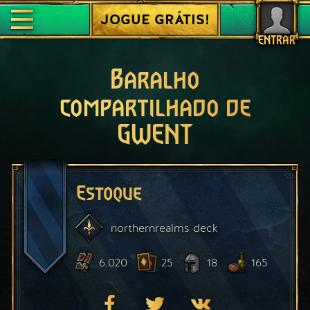
JOGUE GRÁTIS!
ENTRAR
Baralho
compartilhado de
GWENT
Estoque
northernrealms
deck
6.020
25
18
165