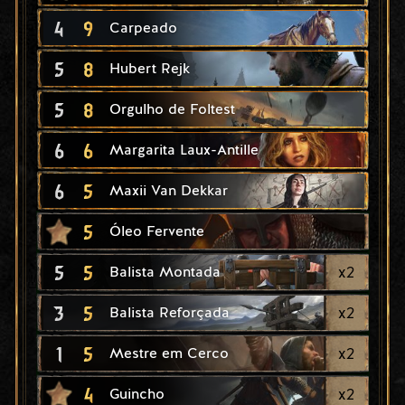
4
9
Carpeado
5
8
Hubert Rejk
5
8
Orgulho de Foltest
6
6
Margarita Laux-Antille
6
5
Maxii Van Dekkar
5
Óleo Fervente
5
5
x
2
Balista Montada
3
5
x
2
Balista Reforçada
1
5
x
2
Mestre em Cerco
4
x
2
Guincho