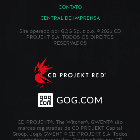
CONTATO
CENTRAL DE IMPRENSA
Site operado por GOG Sp. z o.o. © 2026 CD
PROJEKT S.A. TODOS OS DIREITOS
RESERVADOS
CD PROJEKT®, The Witcher®, GWENT® são
marcas registradas de CD PROJEKT Capital
Group. Jogo GWENT © CD PROJEKT S.A. Todos