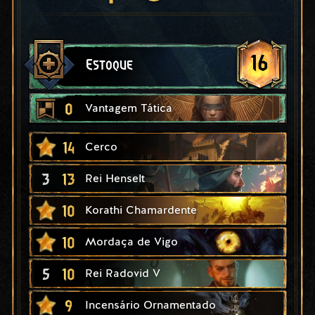
16
Estoque
0
Vantagem Tática
14
Cerco
3
13
Rei Henselt
10
Korathi Chamardente
10
Mordaça de Vigo
5
10
Rei Radovid V
9
Incensário Ornamentado