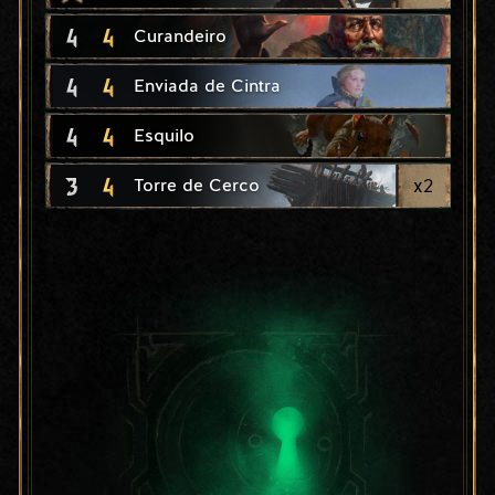
4
4
Curandeiro
4
4
Enviada de Cintra
4
4
Esquilo
3
4
x
2
Torre de Cerco