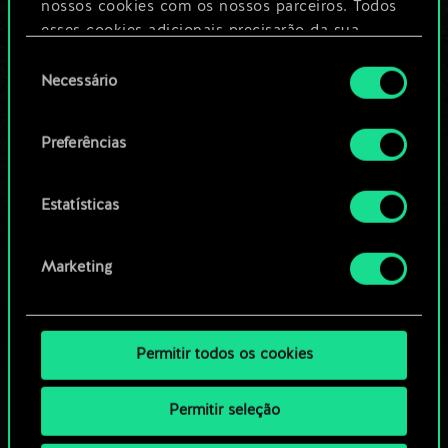
nossos cookies com os nossos parceiros. Todos
esses cookies adicionais precisarão da sua
Editar baralho
permissão, no entanto.
Seleção
Necessário
de
Você encontrará todos os detalhes sobre o uso
OU
consentimento
de cookies e poderá ajustar as suas preferências
Preferências
no menu "Configurações" abaixo.
Navegue pelos baralhos da
comunidade
Estatísticas
Marketing
Permitir todos os cookies
Permitir seleção