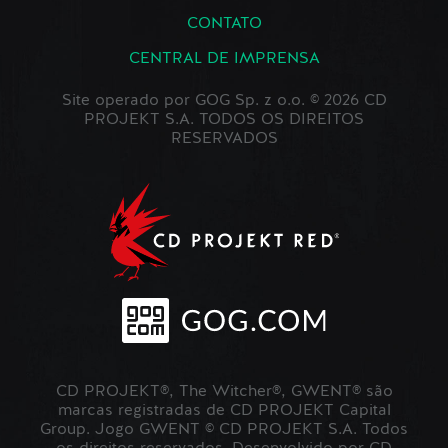
CONTATO
CENTRAL DE IMPRENSA
Site operado por GOG Sp. z o.o. © 2026 CD
PROJEKT S.A. TODOS OS DIREITOS
RESERVADOS
CD PROJEKT®, The Witcher®, GWENT® são
marcas registradas de CD PROJEKT Capital
Group. Jogo GWENT © CD PROJEKT S.A. Todos