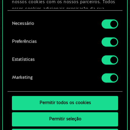
nossos cookies com os nossos parceiros. Todos
esses cookies adicionais precisarão da sua
Editar baralho
permissão, no entanto.
Seleção
Necessário
de
Você encontrará todos os detalhes sobre o uso
OU
consentimento
de cookies e poderá ajustar as suas preferências
Preferências
no menu "Configurações" abaixo.
Navegue pelos baralhos da
comunidade
Estatísticas
Marketing
Permitir todos os cookies
Permitir seleção