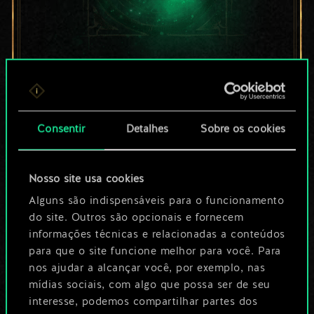
Por enquanto, isto é
apenas um conjunto
Consentir
Detalhes
Sobre os cookies
de cartas
compartilhado.
Nosso site usa cookies
No entanto, dá para
Alguns são indispensáveis para o funcionamento
do site. Outros são opcionais e fornecem
ser muito mais!
informações técnicas e relacionadas a conteúdos
para que o site funcione melhor para você. Para
nos ajudar a alcançar você, por exemplo, nas
Dê um nome para este baralho e crie
mídias sociais, com algo que possa ser de seu
interesse, podemos compartilhar partes dos
um guia