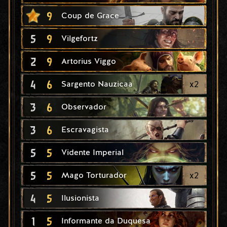
9
Coup de Grace
5
9
Vilgefortz
2
9
Artorius Viggo
4
6
x
2
Sargento Nauzicaa
3
6
Observador
3
6
Escravagista
5
5
Vidente Imperial
5
5
x
2
Mago Torturador
4
5
Ilusionista
1
5
Informante da Duquesa