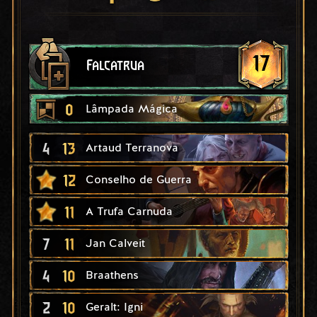
17
Falcatrua
0
Lâmpada Mágica
4
13
Artaud Terranova
12
Conselho de Guerra
11
A Trufa Carnuda
7
11
Jan Calveit
4
10
Braathens
2
10
Geralt: Igni