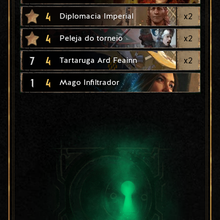
4
x
2
Diplomacia Imperial
4
x
2
Peleja do torneio
7
4
x
2
Tartaruga Ard Feainn
1
4
Mago Infiltrador