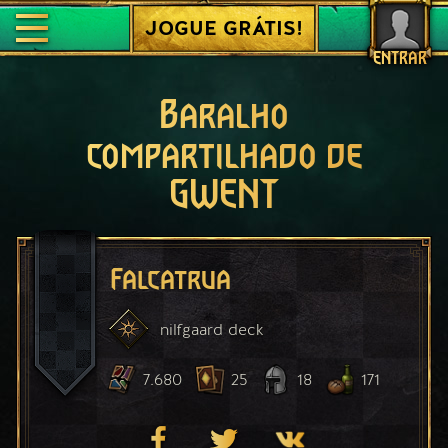
JOGUE GRÁTIS!
ENTRAR
Baralho
compartilhado de
GWENT
Falcatrua
nilfgaard
deck
7.680
25
18
171