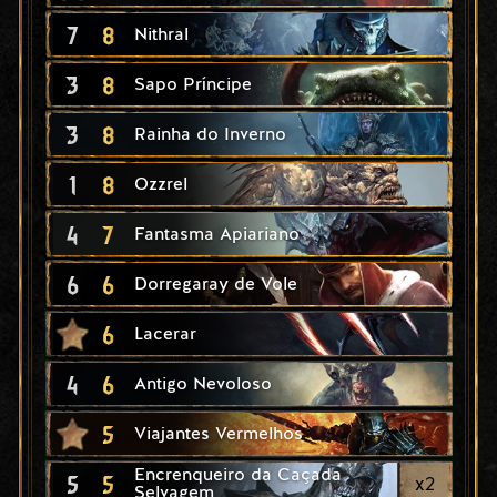
7
8
Nithral
3
8
Sapo Príncipe
3
8
Rainha do Inverno
1
8
Ozzrel
4
7
Fantasma Apiariano
6
6
Dorregaray de Vole
6
Lacerar
4
6
Antigo Nevoloso
5
Viajantes Vermelhos
Encrenqueiro da Caçada
5
5
x
2
Selvagem