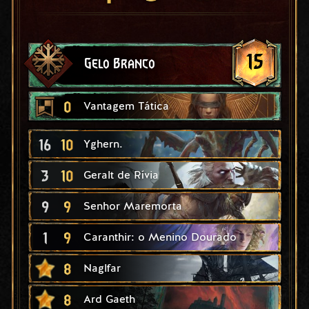
15
Gelo Branco
0
Vantagem Tática
16
10
Yghern.
3
10
Geralt de Rívia
9
9
Senhor Maremorta
1
9
Caranthir: o Menino Dourado
8
Naglfar
8
Ard Gaeth