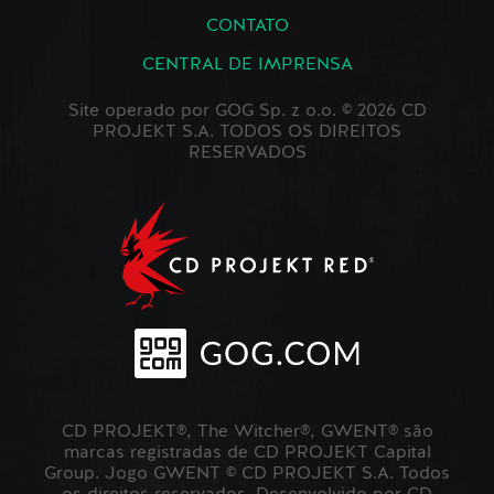
CONTATO
CENTRAL DE IMPRENSA
Site operado por GOG Sp. z o.o. © 2026 CD
PROJEKT S.A. TODOS OS DIREITOS
RESERVADOS
CD PROJEKT®, The Witcher®, GWENT® são
marcas registradas de CD PROJEKT Capital
Group. Jogo GWENT © CD PROJEKT S.A. Todos