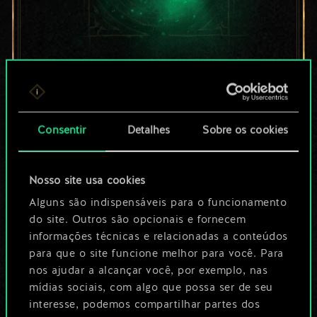
Por enquanto, isto é
apenas um conjunto
Consentir
Detalhes
Sobre os cookies
de cartas
compartilhado.
Nosso site usa cookies
No entanto, dá para
Alguns são indispensáveis para o funcionamento
do site. Outros são opcionais e fornecem
ser muito mais!
informações técnicas e relacionadas a conteúdos
para que o site funcione melhor para você. Para
nos ajudar a alcançar você, por exemplo, nas
Dê um nome para este baralho e crie
mídias sociais, com algo que possa ser de seu
interesse, podemos compartilhar partes dos
um guia