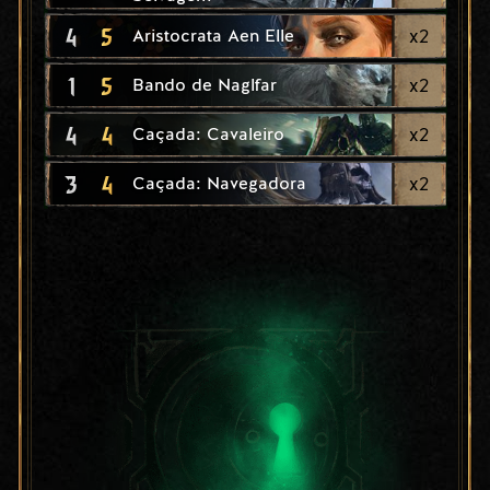
4
5
x
2
Aristocrata Aen Elle
1
5
x
2
Bando de Naglfar
4
4
x
2
Caçada: Cavaleiro
3
4
x
2
Caçada: Navegadora