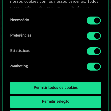
nossos cookies com os nossos parceiros. Todos
esses cookies adicionais precisarão da sua
Editar baralho
permissão, no entanto.
Seleção
Necessário
de
Você encontrará todos os detalhes sobre o uso
OU
consentimento
de cookies e poderá ajustar as suas preferências
Preferências
no menu "Configurações" abaixo.
Navegue pelos baralhos da
comunidade
Estatísticas
Marketing
Permitir todos os cookies
Permitir seleção