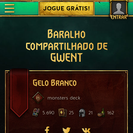
JOGUE GRÁTIS!
ENTRAR
Baralho
compartilhado de
GWENT
Gelo Branco
monsters
deck
5.690
25
21
162